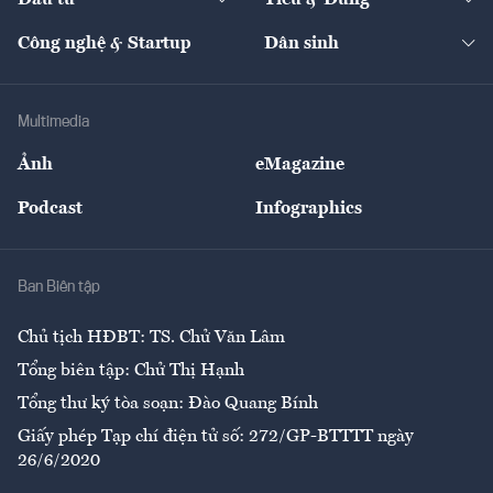
Quản trị số
Cafe BĐS
Thị trường
Kinh doanh
Kết nối
Tạp chí kinh tế Việt Nam
eMagazine
Nhà đầu tư
Du lịch
Công nghệ & Startup
Dân sinh
Tư vấn
Nông sản
Doanh nhân
Tư vấn Tiêu & Dùng
Infographics
Hạ tầng
Sức khỏe
Khung pháp lý
Doanh nghiệp
Địa phương
Thị trường
Bảo hiểm
Multimedia
Sự kiện
Nhân lực
Ảnh
eMagazine
Đẹp +
An sinh
Podcast
Infographics
Giải trí
Y tế
Nhà
Ban Biên tập
Ẩm thực
Chủ tịch HĐBT: TS. Chử Văn Lâm
Tổng biên tập: Chử Thị Hạnh
Tổng thư ký tòa soạn: Đào Quang Bính
Giấy phép Tạp chí điện tử số: 272/GP-BTTTT ngày
26/6/2020