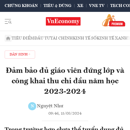
CHỨNG KHOÁN
TIÊU & DÙNG
XE
VNE TV
TECH CO
TIÊU ĐIỂM
ĐẦU TƯ
TÀI CHÍNH
KINH TẾ SỐ
KINH TẾ XANH
DÂN SINH
Đảm bảo đủ giáo viên đứng lớp và
công khai thu chi đầu năm học
2023-2024
Nguyệt Như
N
09:46, 15/08/2024
Trong trường hợp chưa thể tuyển dụng đủ