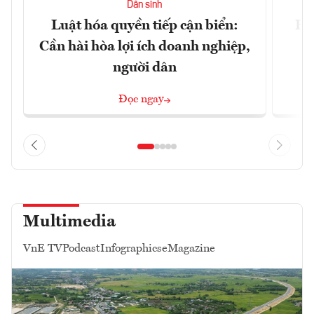
Dân sinh
Luật hóa quyền tiếp cận biển:
Hà
Cần hài hòa lợi ích doanh nghiệp,
n
người dân
Đọc ngay
Multimedia
VnE TV
Podcast
Infographics
eMagazine