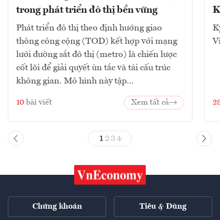
trong phát triển đô thị bền vững
K
Phát triển đô thị theo định hướng giao
K
thông công cộng (TOD) kết hợp với mạng
V
lưới đường sắt đô thị (metro) là chiến lược
cốt lõi để giải quyết ùn tắc và tái cấu trúc
không gian. Mô hình này tập...
10
bài viết
Xem tất cả
2
1
2
3
4
Chứng khoán
Tiêu & Dùng