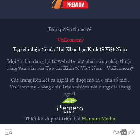
Bản quyền thuộc về
VnEconomy
Tạp chí điện tử của Hội Khoa học Kinh tế Việt Nam
Mọi tin bài đăng lại từ website này phải có sự chấp thuận
bằng văn bản của
Tạp chí Kinh tế Việt Nam - VnEconomy
Các trang liên kết ra ngoài sẽ được mở ra ở cửa sổ mới.
VnEconomy không chịu trách nhiệm nội dung các trang
ngoài.
Thiết kế và phát triển bởi
Hemera Media
Dựa trên nền tảng
Hemera AI CMS