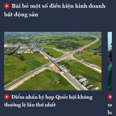
Bãi bỏ một số điều kiện kinh doanh
bất động sản
Điểm nhấn kỳ họp Quốc hội không
thường lệ lần thứ nhất
nôn
bất