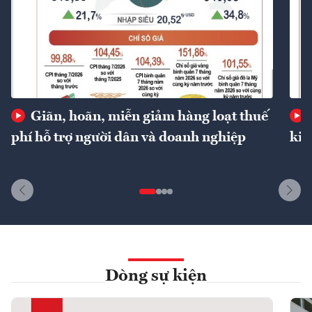
Giãn, hoãn, miễn giảm hàng loạt thuế
phí hỗ trợ người dân và doanh nghiệp
kin
Dòng sự kiện