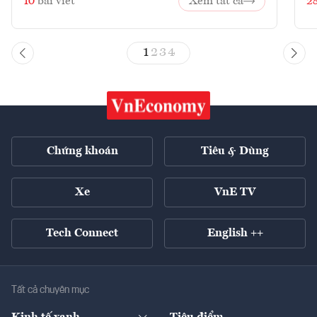
10
bài viết
Xem tất cả
2
1
2
3
4
Chứng khoán
Tiêu & Dùng
Xe
VnE TV
Tech Connect
English ++
Tất cả chuyên mục