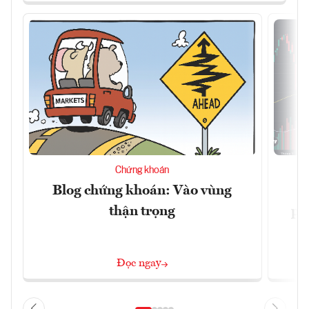
Chứng khoán
Blog chứng khoán: Vào vùng
V
thận trọng
ph
Đọc ngay