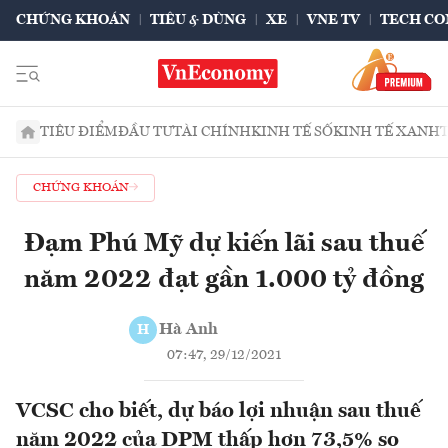
CHỨNG KHOÁN
TIÊU & DÙNG
XE
VNE TV
TECH CO
TIÊU ĐIỂM
ĐẦU TƯ
TÀI CHÍNH
KINH TẾ SỐ
KINH TẾ XANH
CHỨNG KHOÁN
Đạm Phú Mỹ dự kiến lãi sau thuế
năm 2022 đạt gần 1.000 tỷ đồng
Hà Anh
H
07:47, 29/12/2021
VCSC cho biết, dự báo lợi nhuận sau thuế
năm 2022 của DPM thấp hơn 73,5% so