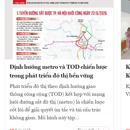
Định hướng metro và TOD chiến lược
K
trong phát triển đô thị bền vững
K
Phát triển đô thị theo định hướng giao
K
thông công cộng (TOD) kết hợp với mạng
V
lưới đường sắt đô thị (metro) là chiến lược
cốt lõi để giải quyết ùn tắc và tái cấu trúc
không gian. Mô hình này tập...