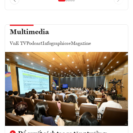
Multimedia
VnE TV
Podcast
Infographics
eMagazine