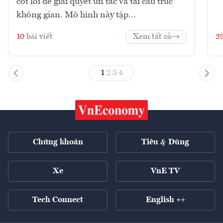
cốt lõi để giải quyết ùn tắc và tái cấu trúc
không gian. Mô hình này tập...
10
bài viết
Xem tất cả
2
1
2
3
4
Chứng khoán
Tiêu & Dùng
Xe
VnE TV
Tech Connect
English ++