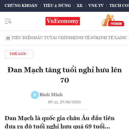
CHỨNG KHOÁN
TIÊU & DÙNG
XE
VNE TV
TECH CO
TIÊU ĐIỂM
ĐẦU TƯ
TÀI CHÍNH
KINH TẾ SỐ
KINH TẾ XANH
THẾ GIỚI
Đan Mạch tăng tuổi nghỉ hưu lên
70
Bình Minh
B
07:11, 27/05/2025
Đan Mạch là quốc gia châu Âu đầu tiên
đưa ra độ tuổi nghỉ hưu quá 69 tuổi...