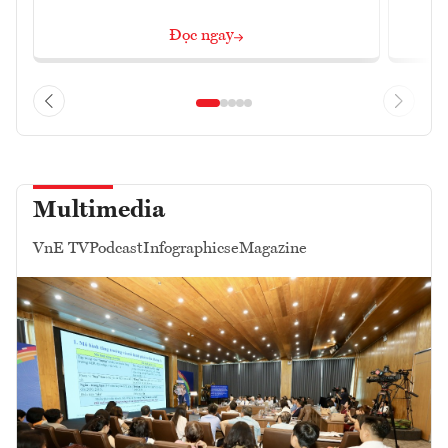
Đọc ngay
Multimedia
VnE TV
Podcast
Infographics
eMagazine