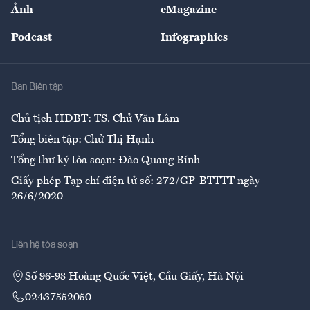
Nhân lực
Ảnh
eMagazine
Đẹp +
An sinh
Podcast
Infographics
Giải trí
Y tế
Nhà
Ban Biên tập
Ẩm thực
Chủ tịch HĐBT: TS. Chử Văn Lâm
Tổng biên tập: Chử Thị Hạnh
Tổng thư ký tòa soạn: Đào Quang Bính
Giấy phép Tạp chí điện tử số: 272/GP-BTTTT ngày
26/6/2020
Liên hệ tòa soạn
Số 96-98 Hoàng Quốc Việt, Cầu Giấy, Hà Nội
02437552050