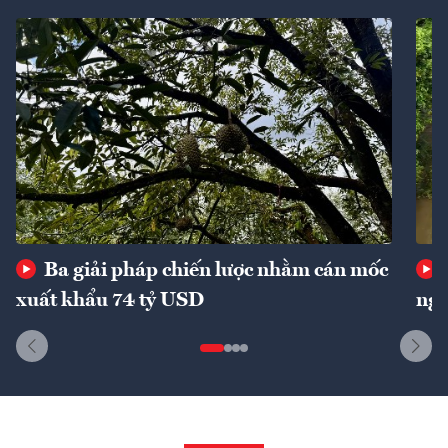
Ba giải pháp chiến lược nhằm cán mốc
xuất khẩu 74 tỷ USD
ngu