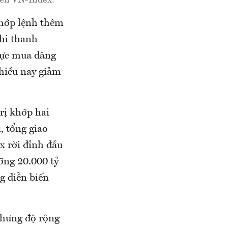
 khớp lệnh thêm
khi thanh
 lực mua dâng
hiều nay giảm
rị khớp hai
, tổng giao
x rời đỉnh đầu
ưỡng 20.000 tỷ
g diễn biến
nhưng độ rộng