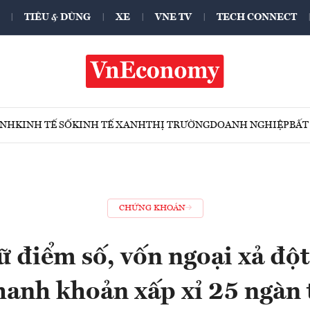
TIÊU & DÙNG
XE
VNE TV
TECH CONNECT
ÍNH
KINH TẾ SỐ
KINH TẾ XANH
THỊ TRƯỜNG
DOANH NGHIỆP
BẤT
CHỨNG KHOÁN
ữ điểm số, vốn ngoại xả đột
hanh khoản xấp xỉ 25 ngàn 