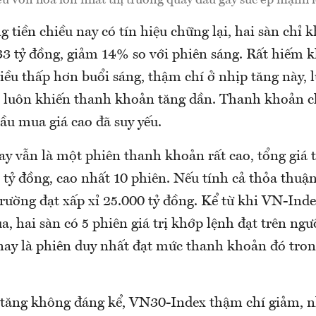
g tiền chiều nay có tín hiệu chững lại, hai sàn chỉ
33 tỷ đồng, giảm 14% so với phiên sáng. Rất hiếm 
iều thấp hơn buổi sáng, thậm chí ở nhịp tăng này,
u luôn khiến thanh khoản tăng dần. Thanh khoản c
ầu mua giá cao đã suy yếu.
y vẫn là một phiên thanh khoản rất cao, tổng giá t
 tỷ đồng, cao nhất 10 phiên. Nếu tính cả thỏa thuận
trường đạt xấp xỉ 25.000 tỷ đồng. Kể từ khi VN-Inde
a, hai sàn có 5 phiên giá trị khớp lệnh đạt trên ng
ay là phiên duy nhất đạt mức thanh khoản đó tron
 tăng không đáng kể, VN30-Index thậm chí giảm, 