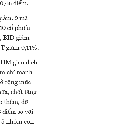
 0,46 điểm.
giảm. 9 mã
10 cổ phiếu
%, BID giảm
T giảm 0,11%.
 VHM giao dịch
thậm chí mạnh
mở rộng mức
ữa, chốt tăng
o thêm, đỡ
3 điểm so với
ếu ở nhóm còn