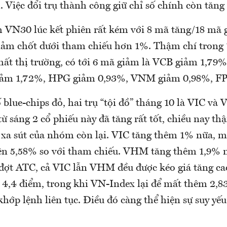
 Việc đổi trụ thành công giữ chỉ số chính còn tăng
VN30 lúc kết phiên rất kém với 8 mã tăng/18 mã 
ảm chốt dưới tham chiếu hơn 1%. Thậm chí trong 
hất thị trường, có tới 6 mã giảm là VCB giảm 1,79
iảm 1,72%, HPG giảm 0,93%, VNM giảm 0,98%, FP
 blue-chips đỏ, hai trụ “tội đồ” tháng 10 là VIC và
từ sáng 2 cổ phiếu này đã tăng rất tốt, chiều nay 
 xa sút của nhóm còn lại. VIC tăng thêm 1% nữa, 
lên 5,58% so với tham chiếu. VHM tăng thêm 1,9% n
đợt ATC, cả VIC lẫn VHM đều được kéo giá tăng ca
 4,4 điểm, trong khi VN-Index lại để mất thêm 2,8
hớp lệnh liên tục. Điều đó càng thể hiện sự suy y