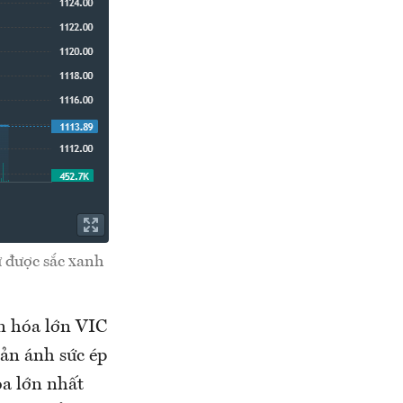
 được sắc xanh
n hóa lớn VIC
ản ánh sức ép
óa lớn nhất