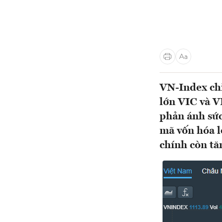
VN-Index chi
lớn VIC và 
phản ánh sức
mã vốn hóa l
chính còn tă