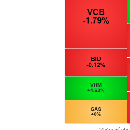
Nhóm cổ phiế