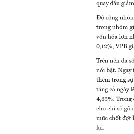
quay đầu giảm.
Độ rộng nhóm 
trong nhóm gi
vốn hóa lớn n
0,12%, VPB g
Trên nền đa số
nổi bật. Ngay 
thêm trong sự
tăng cả ngày 
4,63%. Trong 
cho chỉ số gần
mức chốt đợt k
lại.