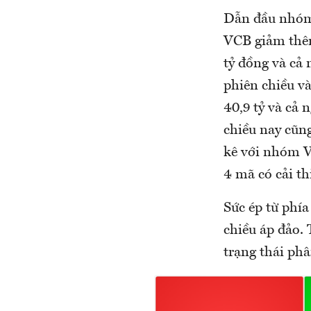
Dẫn đầu nhóm 
VCB giảm thêm
tỷ đồng và cả 
phiên chiều v
40,9 tỷ và cả 
chiều nay cũn
kê với nhóm VN
4 mã có cải t
Sức ép từ phí
chiều áp đảo.
trạng thái ph