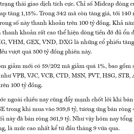
rạng thái giao dịch tích cực. Chỉ số Midcap đóng c
ap tăng 1,15%. Trong 342 mã còn tăng giá, tới 140 
rong số này thanh khoản trên 100 tỷ đồng. Khả năn
 thanh khoản rất cao thể hiện dòng tiền đỡ đủ ổn đ
G, VHM, GEX, VND, DXG là những cổ phiếu tăn
ều vượt quá 500 tỷ đồng phiên này.
óm giảm mới có 59/202 mã giảm quá 1%, bao gồm s
t như VPB, VJC, VCB, CTD, MSN, PVT, HSG, STB,
trên 100 tỷ đồng.
c ngoài chiều nay cũng đẩy mạnh chốt lời khi bán 
E trong khi mua vào 939,8 tỷ, tương ứng bán ròng 
ối này đã bán ròng 361,9 tỷ. Như vậy hôm nay tổng 
ng, là mức cao nhất kể từ đầu tháng 9 vừa qua.