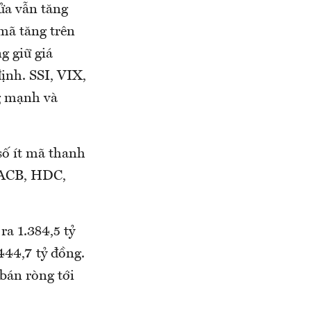
ửa vẫn tăng
mã tăng trên
g giữ giá
ịnh. SSI, VIX,
g mạnh và
ố ít mã thanh
 ACB, HDC,
ra 1.384,5 tỷ
444,7 tỷ đồng.
bán ròng tới