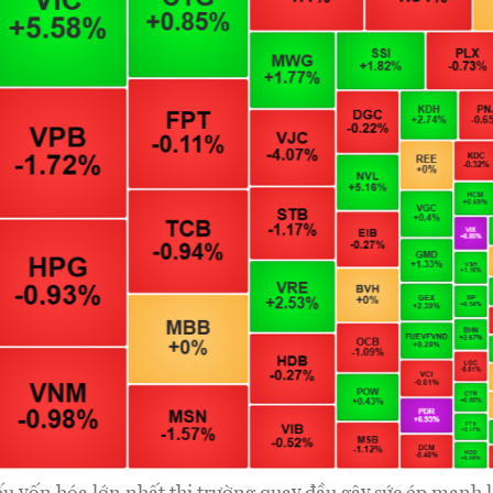
u vốn hóa lớn nhất thị trường quay đầu gây sức ép mạnh 