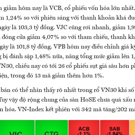
giảm hôm nay là VCB, cổ phiếu vốn hóa lớn nhất.
 1,24% so với phiên sáng với thanh khoản khá đuối
ngày là 103,3 tỷ đồng. VJC cũng rơi nhanh, giảm 1,
à đóng cửa giảm 4,07% so với tham chiếu, thanh k
ngày là 101,8 tỷ đồng. VPB hôm nay điều chỉnh giá 
g bị đánh sập 1,48% nữa, nâng tổng mức giảm lên 1
30, chiều nay có tới 26 cổ phiếu sụt giá sâu hơn p
hiện, trong đó 13 mã giảm thêm hơn 1%.
a bán có thể nhìn thấy rõ nhất trong rổ VN30 khi s
 Tuy vậy độ rộng chung của sàn HoSE chưa quá xấu 
ân hóa. VN-Index kết phiên với 342 mã tăng/202 m