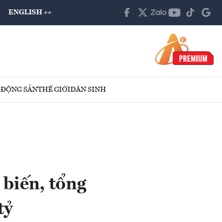
ENGLISH ++
 ĐỘNG SẢN
THẾ GIỚI
DÂN SINH
 biến, tổng
tỷ