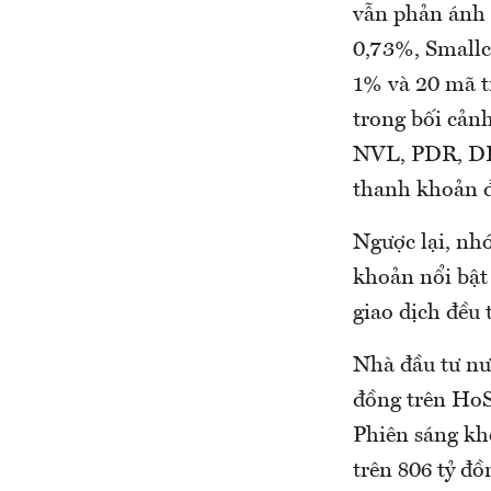
vẫn phản ánh t
0,73%, Smallc
1% và 20 mã t
trong bối cảnh
NVL, PDR, DI
thanh khoản đ
Ngược lại, nh
khoản nổi bậ
giao dịch đều 
Nhà đầu tư nướ
đồng trên HoS
Phiên sáng kh
trên 806 tỷ đồ