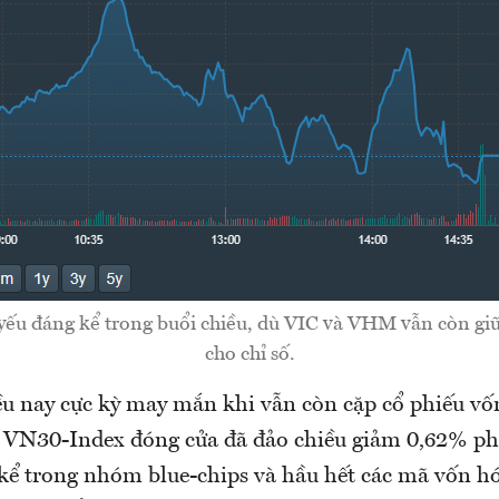
yếu đáng kể trong buổi chiều, dù VIC và VHM vẫn còn giữ
cho chỉ số.
u nay cực kỳ may mắn khi vẫn còn cặp cổ phiếu vố
VN30-Index đóng cửa đã đảo chiều giảm 0,62% ph
 kể trong nhóm blue-chips và hầu hết các mã vốn h