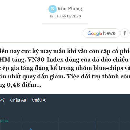
Kim Phong
K
15:51, 09/11/2023
ều nay cực kỳ may mắn khi vẫn còn cặp cổ ph
VHM tăng. VN30-Index đóng cửa đã đảo chiều
 ép gia tăng đáng kể trong nhóm blue-chips và
ớn nhất quay đầu giảm. Việc đổi trụ thành côn
ng 0,46 điểm...