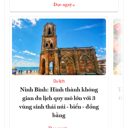
Đọc ngay
Du lịch
Ninh Bình: Hình thành không
Thế
gian du lịch quy mô lớn với 3
thự
vùng sinh thái núi - biển - đồng
bằng