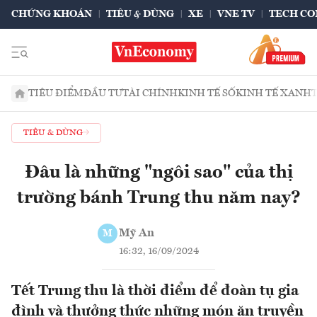
CHỨNG KHOÁN
TIÊU & DÙNG
XE
VNE TV
TECH CO
TIÊU ĐIỂM
ĐẦU TƯ
TÀI CHÍNH
KINH TẾ SỐ
KINH TẾ XANH
TIÊU & DÙNG
Đâu là những "ngôi sao" của thị
trường bánh Trung thu năm nay?
Mỹ An
M
16:32, 16/09/2024
Tết Trung thu là thời điểm để đoàn tụ gia
đình và thưởng thức những món ăn truyền