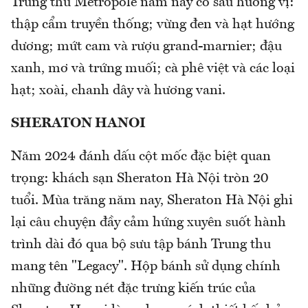
Trung thu Metropole năm nay có sáu hương vị:
thập cẩm truyền thống; vừng đen và hạt hướng
dương; mứt cam và rượu grand-marnier; đậu
xanh, mơ và trứng muối; cà phê việt và các loại
hạt; xoài, chanh dây và hương vani.
SHERATON HANOI
Năm 2024 đánh dấu cột mốc đặc biệt quan
trọng: khách sạn Sheraton Hà Nội tròn 20
tuổi. Mùa trăng năm nay, Sheraton Hà Nội ghi
lại câu chuyện đầy cảm hứng xuyên suốt hành
trình dài đó qua bộ sưu tập bánh Trung thu
mang tên "Legacy". Hộp bánh sử dụng chính
những đường nét đặc trưng kiến trúc của