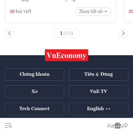
10
bài viết
Xem tất cả
2
1
2
3
4
Chứng khoán
Tiêu & Dùng
Xe
VnE TV
Tech Connect
English ++
Tất cả chuyên mục