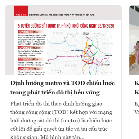
Định hướng metro và TOD chiến lược
K
trong phát triển đô thị bền vững
K
Phát triển đô thị theo định hướng giao
K
thông công cộng (TOD) kết hợp với mạng
V
lưới đường sắt đô thị (metro) là chiến lược
cốt lõi để giải quyết ùn tắc và tái cấu trúc
không gian. Mô hình này tập...