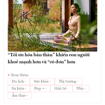
“Tối ưu hóa bản thân” khiến con người
khoẻ mạnh hơn và “cô đơn” hơn
Xem thêm
Du lịch
Sức khỏe
Thị trường
Sự kiện
Đẹp +
Giải trí
Nhà
Ẩm thực