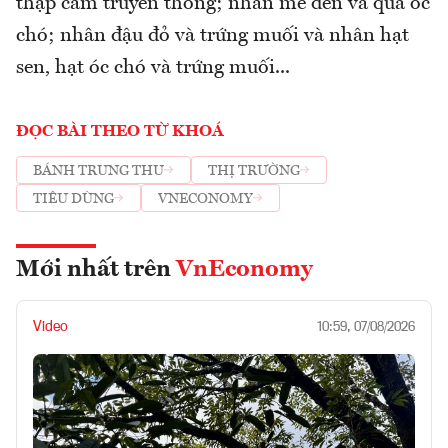
thập cẩm truyền thống; nhân mè đen và quả óc
chó; nhân đậu đỏ và trứng muối và nhân hạt
sen, hạt óc chó và trứng muối...
ĐỌC BÀI THEO TỪ KHOÁ
BÁNH TRUNG THU
THỊ TRƯỜNG
TIÊU DÙNG
VNECONOMY
Mới nhất trên
VnEconomy
Video
10:59, 07/08/2026