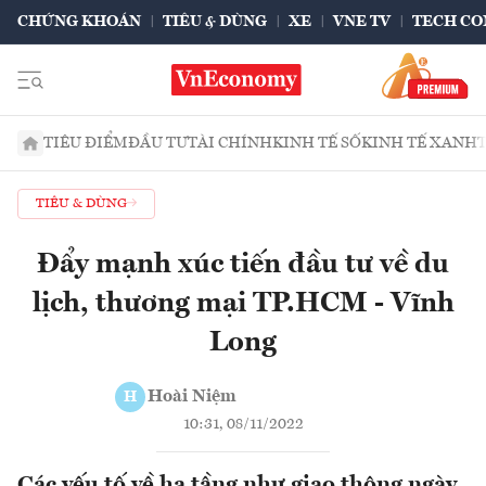
CHỨNG KHOÁN
TIÊU & DÙNG
XE
VNE TV
TECH CO
TIÊU ĐIỂM
ĐẦU TƯ
TÀI CHÍNH
KINH TẾ SỐ
KINH TẾ XANH
TIÊU & DÙNG
Đẩy mạnh xúc tiến đầu tư về du
lịch, thương mại TP.HCM - Vĩnh
Long
Hoài Niệm
H
10:31, 08/11/2022
Các yếu tố về hạ tầng như giao thông ngày