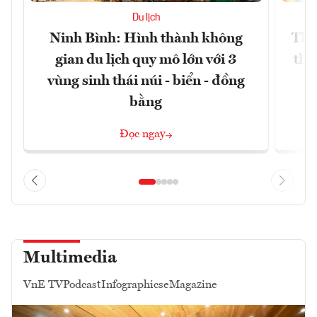
Du lịch
Ninh Bình: Hình thành không
Thế
gian du lịch quy mô lớn với 3
thự
vùng sinh thái núi - biển - đồng
bằng
Đọc ngay
Multimedia
VnE TV
Podcast
Infographics
eMagazine