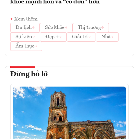
khoẻ mạnh hơn và “cô đơn” hơn
Xem thêm
Du lịch
Sức khỏe
Thị trường
Sự kiện
Đẹp +
Giải trí
Nhà
Ẩm thực
Đừng bỏ lỡ