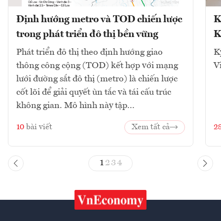
Định hướng metro và TOD chiến lược
K
trong phát triển đô thị bền vững
K
Phát triển đô thị theo định hướng giao
K
thông công cộng (TOD) kết hợp với mạng
V
lưới đường sắt đô thị (metro) là chiến lược
cốt lõi để giải quyết ùn tắc và tái cấu trúc
không gian. Mô hình này tập...
10
bài viết
Xem tất cả
2
1
2
3
4