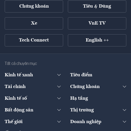
Chứng khoán
Tiêu & Dùng
Xe
VnE TV
Tech Connect
English ++
Tất cả chuyên mục
Kinh tế xanh
Tiêu điểm
Chuyển động xanh
Tài chính
Chứng khoán
Pháp lý
Ngân hàng
Doanh nghiệp niêm yết
Kinh tế số
Hạ tầng
Thương hiệu xanh
Thị trường vốn
Thị trường
Sản phẩm - Thị trường
Bất động sản
Thị trường
Diễn đàn
Thuế
Đầu tư
Tài sản số
Chính sách
Xuất nhập khẩu
Thế giới
Doanh nghiệp
Bảo hiểm
Quốc tế
Dịch vụ số
Thị trường
Khung pháp lý
Kinh tế
Chuyển động