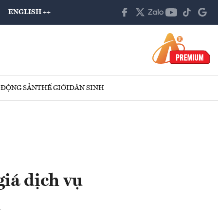
ENGLISH ++
 ĐỘNG SẢN
THẾ GIỚI
DÂN SINH
giá dịch vụ
n