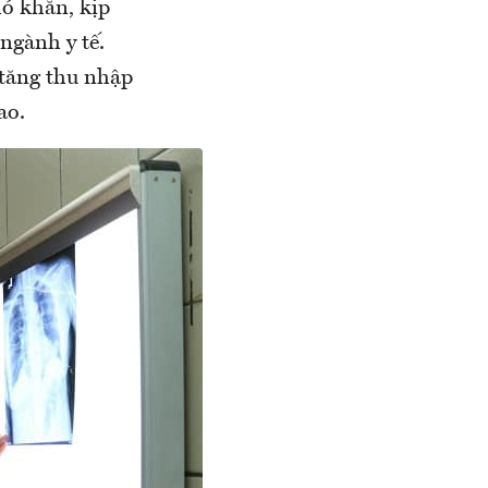
hó khăn, kịp
 ngành y tế.
 tăng thu nhập
ao.