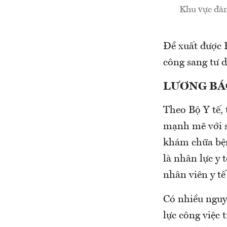
Khu vực đăn
Đề xuất được B
công sang tư 
LƯƠNG BÁ
Theo Bộ Y tế, 
mạnh mẽ với sự
khám chữa bệnh
là nhân lực y
nhân viên y tế
Có nhiều nguyê
lực công việc 