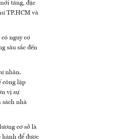
mới tăng, đặc
 như TP.HCM và
 có nguy cơ
g sâu sắc đến
tư nhân.
ế công lập
ơn vị sự
n sách nhà
lương cơ sở là
c hành để được