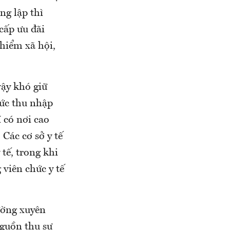
ng lập thì
cấp ưu đãi
hiểm xã hội,
ậy khó giữ
mức thu nhập
í có nơi cao
 Các cơ sở y tế
tế, trong khi
 viên chức y tế
hường xuyên
nguồn thu sự