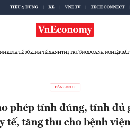
TIÊU & DÙNG
XE
VNE TV
TECH CONNECT
ÍNH
KINH TẾ SỐ
KINH TẾ XANH
THỊ TRƯỜNG
DOANH NGHIỆP
BẤT
DÂN SINH
o phép tính đúng, tính đủ 
y tế, tăng thu cho bệnh việ