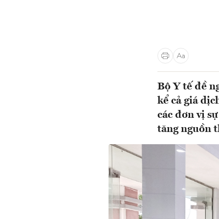
Bộ Y tế đề n
kể cả giá dị
các đơn vị sự
tăng nguồn t