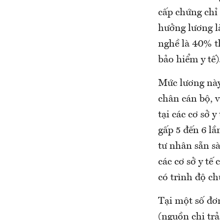
cấp chứng chỉ
hưởng lương l
nghề là 40% t
bảo hiểm y tế)
Mức lương này
chân cán bộ, v
tại các cơ sở 
gấp 5 đến 6 lần
tư nhân sẵn sà
các cơ sở y tế
có trình độ c
Tại một số đơn
(nguồn chi trả