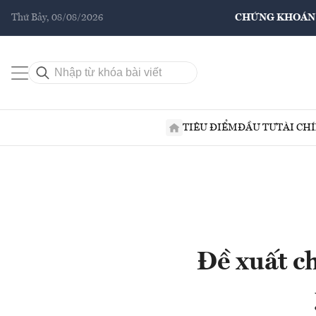
Thứ Bảy, 08/08/2026
CHỨNG KHOÁN
TIÊU ĐIỂM
ĐẦU TƯ
TÀI CH
Đề xuất ch