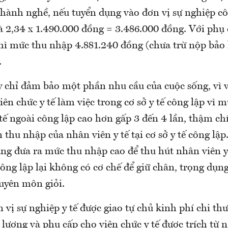
 hành nghề, nếu tuyển dụng vào đơn vị sự nghiệp cô
à 2,34 x 1.490.000 đồng = 3.486.000 đồng. Với phụ 
hì mức thu nhập 4.881.240 đồng (chưa trừ nộp bảo 
.
 chỉ đảm bảo một phần nhu cầu của cuộc sống, vì v
iên chức y tế làm việc trong cơ sở y tế công lập vì 
y tế ngoài công lập cao hơn gấp 3 đến 4 lần, thậm ch
 thu nhập của nhân viên y tế tại cơ sở y tế công lập.
ng đưa ra mức thu nhập cao để thu hút nhân viên y 
 công lập lại không có cơ chế để giữ chân, trọng dụng
huyên môn giỏi.
 vị sự nghiệp y tế được giao tự chủ kinh phí chi t
 lương và phụ cấp cho viên chức y tế được trích từ 