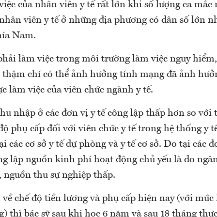
iệc của nhân viên y tế rất lớn khi số lượng ca mắc 
ới nhân viên y tế ở những địa phương có dân số lớn
hía Nam.
phải làm việc trong môi trường làm việc nguy hiểm,
 thậm chí có thể ảnh hưởng tính mạng đã ảnh hưởn
ực làm việc của viên chức ngành y tế.
hu nhập ở các đơn vị y tế công lập thấp hơn so với 
ộ phụ cấp đối với viên chức y tế trong hệ thống y t
ại các cơ sở y tế dự phòng và y tế cơ sở. Do tại các đ
ông lập nguồn kinh phí hoạt động chủ yếu là do ngâ
 nguồn thu sự nghiệp thấp.
về chế độ tiền lương và phụ cấp hiện nay (với mức 
) thì bác sỹ sau khi học 6 năm và sau 18 tháng thự