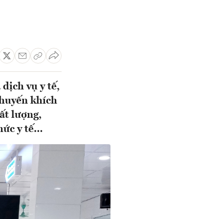
dịch vụ y tế,
khuyến khích
ất lượng,
hức y tế…