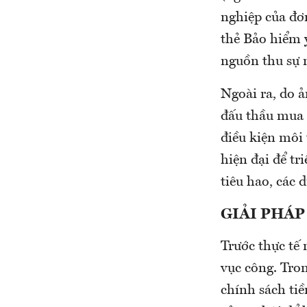
nghiệp của đơn
thẻ Bảo hiểm y
nguồn thu sự n
Ngoài ra, do 
đấu thầu mua s
điều kiện môi 
hiện đại để tr
tiêu hao, các 
GIẢI PHÁP
Trước thực tế 
vục công. Tron
chính sách tiề