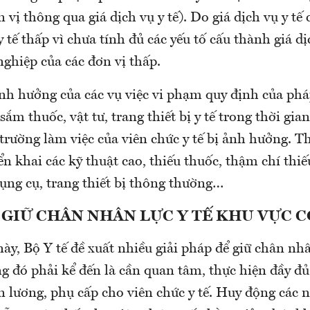
 vị thông qua giá dịch vụ y tế). Do giá dịch vụ y tế
 tế thấp vì chưa tính đủ các yếu tố cấu thành giá dị
ghiệp của các đơn vị thấp.
ảnh hưởng của các vụ việc vi phạm quy định của phá
ắm thuốc, vật tư, trang thiết bị y tế trong thời gia
trường làm việc của viên chức y tế bị ảnh hưởng. Th
iển khai các kỹ thuật cao, thiếu thuốc, thậm chí thiế
dụng cụ, trang thiết bị thông thường…
 GIỮ CHÂN NHÂN LỰC Y TẾ KHU VỰC 
này, Bộ Y tế đề xuất nhiều giải pháp để giữ chân nhâ
g đó phải kể đến là cần quan tâm, thực hiện đầy đủ
n lương, phụ cấp cho viên chức y tế. Huy động các 