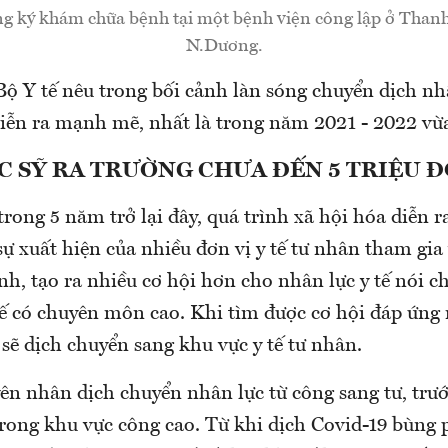
g ký khám chữa bệnh tại một bệnh viện công lập ở Than
N.Dương.
ộ Y tế nêu trong bối cảnh làn sóng chuyển dịch nhâ
diễn ra mạnh mẽ, nhất là trong năm 2021 - 2022 vừ
C SỸ RA TRƯỜNG CHƯA ĐẾN 5 TRIỆU 
trong 5 năm trở lại đây, quá trình xã hội hóa diễn 
 xuất hiện của nhiều đơn vị y tế tư nhân tham gia
, tạo ra nhiều cơ hội hơn cho nhân lực y tế nói ch
 tế có chuyên môn cao. Khi tìm được cơ hội đáp ứn
 sẽ dịch chuyển sang khu vực y tế tư nhân.
n nhân dịch chuyển nhân lực từ công sang tư, trướ
trong khu vực công cao. Từ khi dịch Covid-19 bùng 