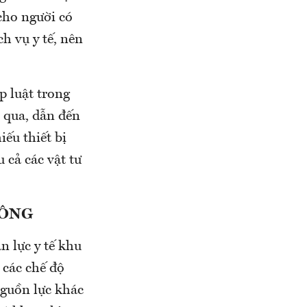
 cho người có
ch vụ y tế, nên
p luật trong
n qua, dẫn đến
iếu thiết bị
u cả các vật tư
CÔNG
n lực y tế khu
 các chế độ
nguồn lực khác