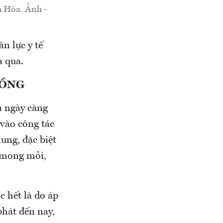
h Hóa. Ảnh -
n lực y tế
a qua.
ĐỒNG
ra ngày càng
 vào công tác
ung, đặc biệt
g mong mỏi,
c hết là do áp
phát đến nay,