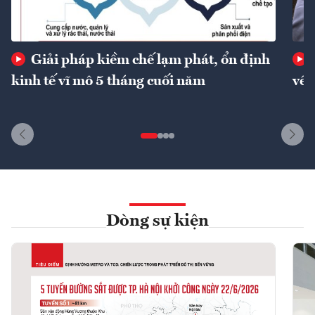
Giải pháp kiềm chế lạm phát, ổn định
kinh tế vĩ mô 5 tháng cuối năm
về 
Dòng sự kiện