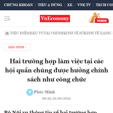
CHỨNG KHOÁN
TIÊU & DÙNG
XE
VNE TV
TECH CO
TIÊU ĐIỂM
ĐẦU TƯ
TÀI CHÍNH
KINH TẾ SỐ
KINH TẾ XANH
DÂN SINH
Hai trường hợp làm việc tại các
hội quần chúng được hưởng chính
sách như công chức
Phúc Minh
P
09:38, 01/08/2025
Bộ Nội vụ thông tin về hai trường hợp