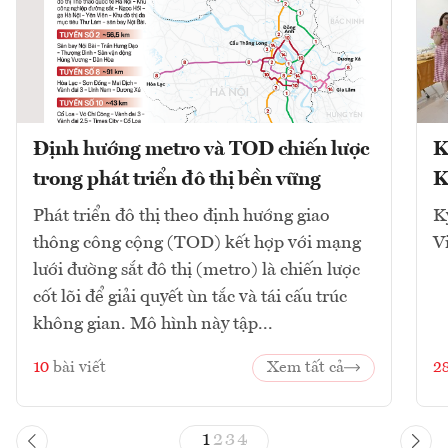
Định hướng metro và TOD chiến lược
K
trong phát triển đô thị bền vững
K
Phát triển đô thị theo định hướng giao
K
thông công cộng (TOD) kết hợp với mạng
V
lưới đường sắt đô thị (metro) là chiến lược
cốt lõi để giải quyết ùn tắc và tái cấu trúc
không gian. Mô hình này tập...
10
bài viết
Xem tất cả
2
1
2
3
4