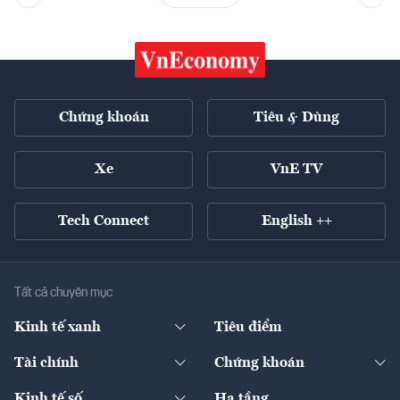
Chứng khoán
Tiêu & Dùng
Xe
VnE TV
Tech Connect
English ++
Tất cả chuyên mục
Kinh tế xanh
Tiêu điểm
Chuyển động xanh
Tài chính
Chứng khoán
Pháp lý
Ngân hàng
Doanh nghiệp niêm yết
Kinh tế số
Hạ tầng