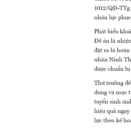
1012/QĐ-TTg c
nhân lực phục
Phát biểu kha
Đề án là nhiệ
đặt ra là hoà
nhân Ninh Thuậ
được chuẩn bị 
Thứ trưởng đề 
dung và mục ti
tuyển sinh sin
hiệu quả ngay
lực theo kế ho