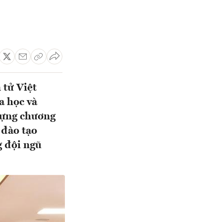
 tử Việt
a học và
dựng chương
 đào tạo
g đội ngũ