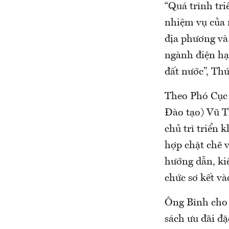
“Quá trình tri
nhiệm vụ của 
địa phương và
ngành điện hạt
đất nước”, Th
Theo Phó Cục 
Đào tạo) Vũ T
chủ trì triển 
hợp chặt chẽ v
hướng dẫn, kiể
chức sơ kết v
Ông Bình cho 
sách ưu đãi đặ