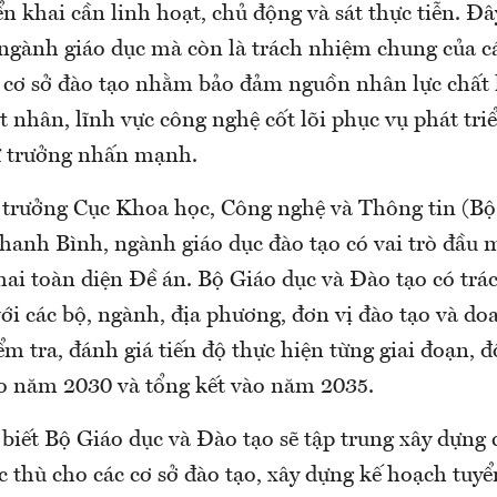
ển khai cần linh hoạt, chủ động và sát thực tiễn. Đâ
ngành giáo dục mà còn là trách nhiệm chung của c
 cơ sở đào tạo nhằm bảo đảm nguồn nhân lực chất 
 nhân, lĩnh vực công nghệ cốt lõi phục vụ phát tri
ứ trưởng nhấn mạnh.
trưởng Cục Khoa học, Công nghệ và Thông tin (Bộ
hanh Bình, ngành giáo dục đào tạo có vai trò đầu m
khai toàn diện Đề án. Bộ Giáo dục và Đào tạo có tr
ới các bộ, ngành, địa phương, đơn vị đào tạo và do
m tra, đánh giá tiến độ thực hiện từng giai đoạn, đ
ào năm 2030 và tổng kết vào năm 2035.
biết Bộ Giáo dục và Đào tạo sẽ tập trung xây dựng 
c thù cho các cơ sở đào tạo, xây dựng kế hoạch tuyể