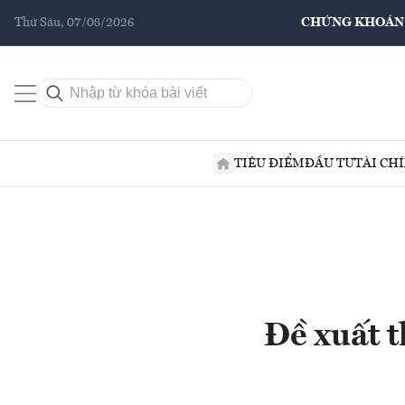
Thứ Sáu, 07/08/2026
CHỨNG KHOÁN
TIÊU ĐIỂM
ĐẦU TƯ
TÀI CH
Đề xuất t