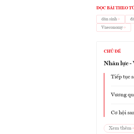
ĐỌC BÀI THEO T
dân sinh
đà
Vneconomy
CHỦ ĐỀ
Nhân lực -
Tiếp tục 
Vương qu
Cơ hội sa
Xem thêm