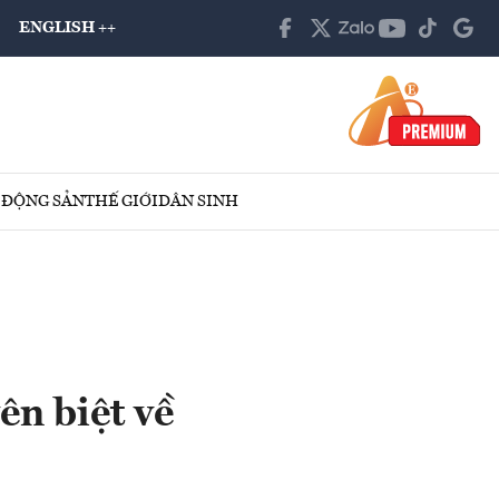
ENGLISH ++
 ĐỘNG SẢN
THẾ GIỚI
DÂN SINH
ên biệt về