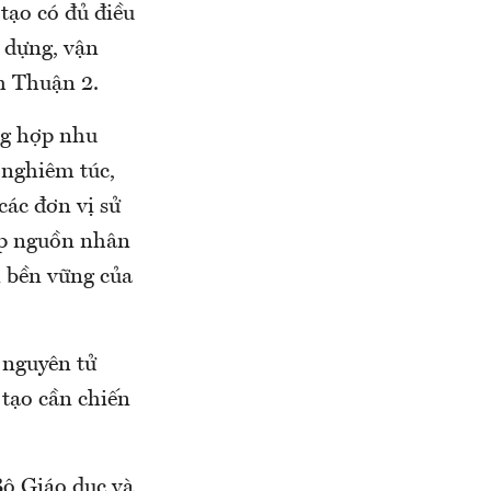
tạo có đủ điều
y dựng, vận
h Thuận 2.
ổng hợp nhu
h nghiêm túc,
các đơn vị sử
cấp nguồn nhân
n bền vững của
 nguyên tử
 tạo cần chiến
ộ Giáo dục và