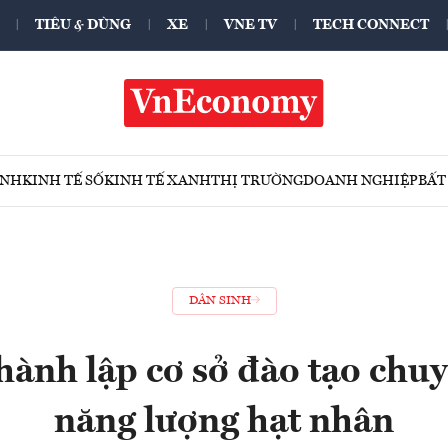
TIÊU & DÙNG
XE
VNE TV
TECH CONNECT
ÍNH
KINH TẾ SỐ
KINH TẾ XANH
THỊ TRƯỜNG
DOANH NGHIỆP
BẤT
DÂN SINH
hành lập cơ sở đào tạo chuy
năng lượng hạt nhân