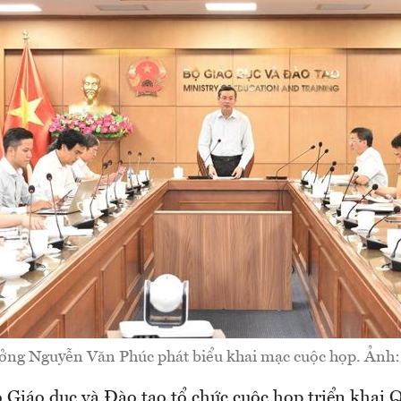
ởng Nguyễn Văn Phúc phát biểu khai mạc cuộc họp. Ản
ộ Giáo dục và Đào tạo tổ chức cuộc họp triển khai 