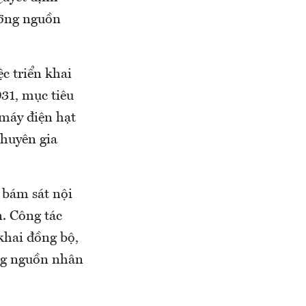
ưỡng nguồn
c triển khai
31, mục tiêu
 máy điện hạt
chuyên gia
 bám sát nội
n. Công tác
khai đồng bộ,
ợng nguồn nhân