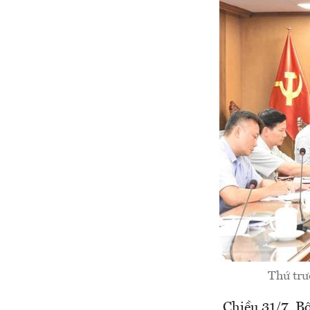
Thứ trư
Chiều 31/7, B