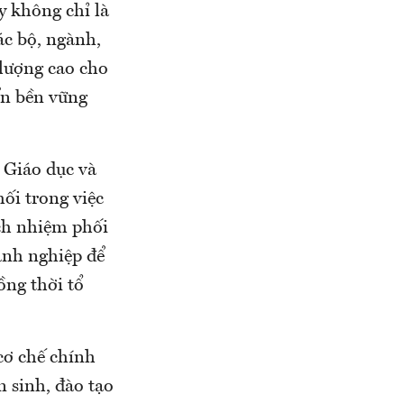
y không chỉ là
ác bộ, ngành,
lượng cao cho
ển bền vững
 Giáo dục và
ối trong việc
ách nhiệm phối
anh nghiệp để
ồng thời tổ
cơ chế chính
n sinh, đào tạo