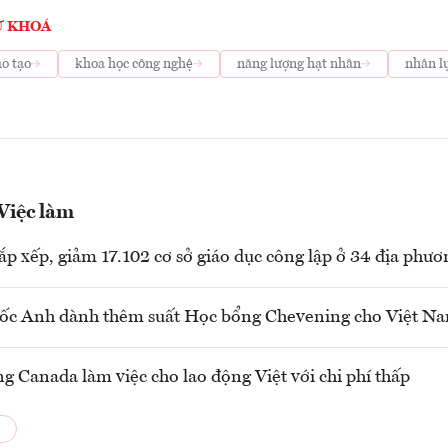
Ừ KHOÁ
o tạo
khoa học công nghệ
năng lượng hạt nhân
nhân l
 Việc làm
sắp xếp, giảm 17.102 cơ sở giáo dục công lập ở 34 địa phươ
ốc Anh dành thêm suất Học bổng Chevening cho Việt N
ng Canada làm việc cho lao động Việt với chi phí thấp