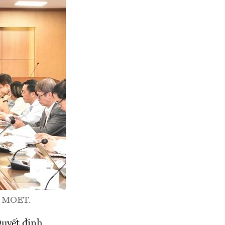
h: MOET.
Quyết định