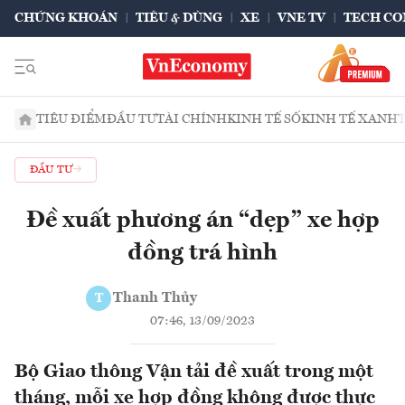
CHỨNG KHOÁN
TIÊU & DÙNG
XE
VNE TV
TECH CO
TIÊU ĐIỂM
ĐẦU TƯ
TÀI CHÍNH
KINH TẾ SỐ
KINH TẾ XANH
ĐẦU TƯ
Đề xuất phương án “dẹp” xe hợp
đồng trá hình
Thanh Thủy
T
07:46, 13/09/2023
Bộ Giao thông Vận tải đề xuất trong một
tháng, mỗi xe hợp đồng không được thực