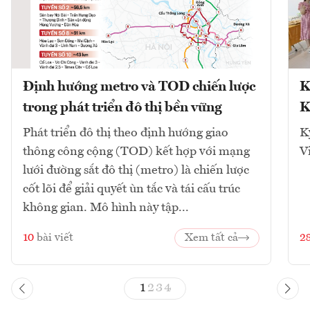
Định hướng metro và TOD chiến lược
K
trong phát triển đô thị bền vững
K
Phát triển đô thị theo định hướng giao
K
thông công cộng (TOD) kết hợp với mạng
V
lưới đường sắt đô thị (metro) là chiến lược
cốt lõi để giải quyết ùn tắc và tái cấu trúc
không gian. Mô hình này tập...
10
bài viết
Xem tất cả
2
1
2
3
4