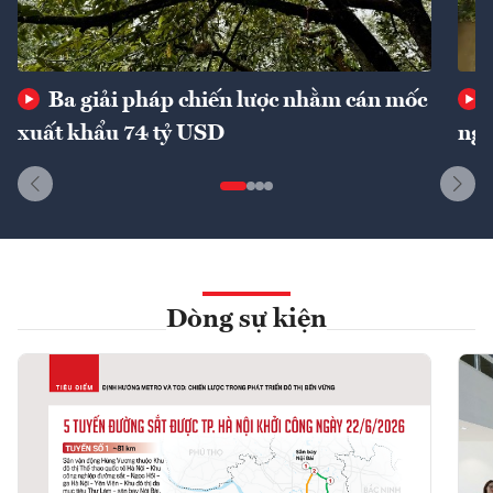
Ba giải pháp chiến lược nhằm cán mốc
xuất khẩu 74 tỷ USD
ngu
Dòng sự kiện