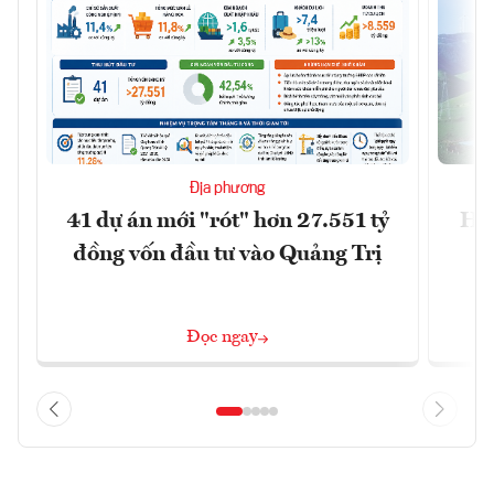
Địa phương
41 dự án mới "rót" hơn 27.551 tỷ
Hà 
đồng vốn đầu tư vào Quảng Trị
4 
Đọc ngay