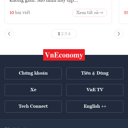
không gian. Mô hình này tập...
10
bài viết
Xem tất cả
2
1
2
3
4
Chứng khoán
Tiêu & Dùng
Xe
VnE TV
Tech Connect
English ++