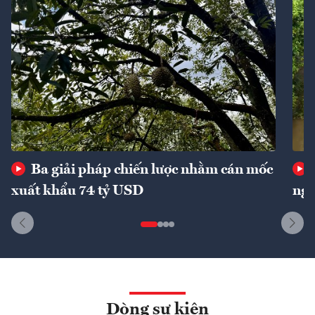
Ba giải pháp chiến lược nhằm cán mốc
xuất khẩu 74 tỷ USD
ngu
Dòng sự kiện