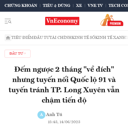
CHỨNG KHOÁN
TIÊU & DÙNG
XE
VNE TV
TECH CO
TIÊU ĐIỂM
ĐẦU TƯ
TÀI CHÍNH
KINH TẾ SỐ
KINH TẾ XANH
ĐẦU TƯ
Đếm ngược 2 tháng "về đích"
nhưng tuyến nối Quốc lộ 91 và
tuyến tránh TP. Long Xuyên vẫn
chậm tiến độ
Anh Tú
A
18:43, 14/06/2023