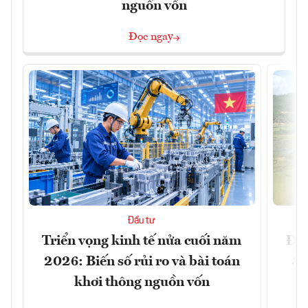
nguồn vốn
Đọc ngay
Đầu tư
Triển vọng kinh tế nửa cuối năm
Đồn
2026: Biến số rủi ro và bài toán
3 
khơi thông nguồn vốn