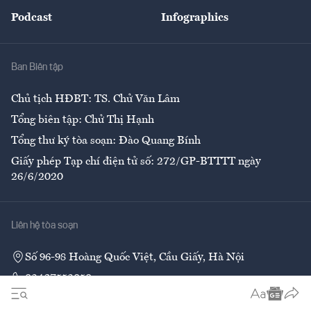
Đẹp +
An sinh
Podcast
Infographics
Giải trí
Y tế
Nhà
Ban Biên tập
Ẩm thực
Chủ tịch HĐBT: TS. Chử Văn Lâm
Tổng biên tập: Chử Thị Hạnh
Tổng thư ký tòa soạn: Đào Quang Bính
Giấy phép Tạp chí điện tử số: 272/GP-BTTTT ngày
26/6/2020
Liên hệ tòa soạn
Số 96-98 Hoàng Quốc Việt, Cầu Giấy, Hà Nội
02437552050
Liên hệ quảng cáo