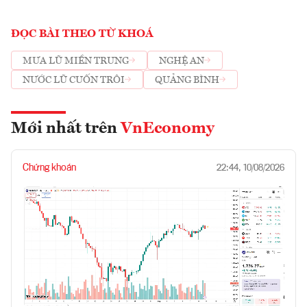
ĐỌC BÀI THEO TỪ KHOÁ
MƯA LŨ MIỀN TRUNG
NGHỆ AN
NƯỚC LŨ CUỐN TRÔI
QUẢNG BÌNH
Mới nhất trên
VnEconomy
Chứng khoán
22:44, 10/08/2026