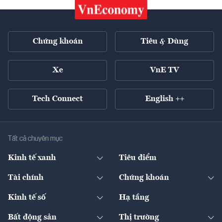
Chứng khoán
Tiêu & Dùng
Xe
VnE TV
Tech Connect
English ++
Tất cả chuyên mục
Kinh tế xanh
Tiêu điểm
Chuyển động xanh
Tài chính
Chứng khoán
Pháp lý
Ngân hàng
Doanh nghiệp niêm yết
Kinh tế số
Hạ tầng
Thương hiệu xanh
Thị trường vốn
Thị trường
Sản phẩm - Thị trường
Bất động sản
Thị trường