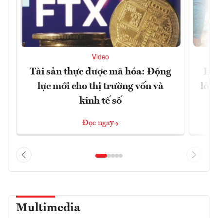
Video
Tài sản thực được mã hóa: Động
Huế
lực mới cho thị trường vốn và
lở 
kinh tế số
Đọc ngay
Multimedia