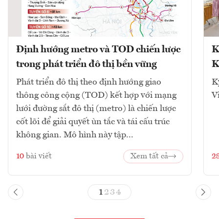
Định hướng metro và TOD chiến lược
K
trong phát triển đô thị bền vững
K
Phát triển đô thị theo định hướng giao
K
thông công cộng (TOD) kết hợp với mạng
V
lưới đường sắt đô thị (metro) là chiến lược
cốt lõi để giải quyết ùn tắc và tái cấu trúc
không gian. Mô hình này tập...
10
bài viết
Xem tất cả
2
1
2
3
4