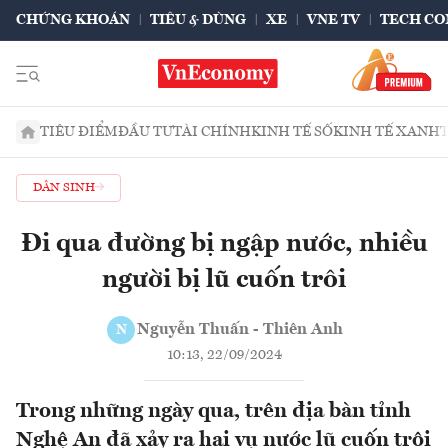
CHỨNG KHOÁN
TIÊU & DÙNG
XE
VNE TV
TECH CO
TIÊU ĐIỂM
ĐẦU TƯ
TÀI CHÍNH
KINH TẾ SỐ
KINH TẾ XANH
DÂN SINH
Đi qua đường bị ngập nước, nhiều
người bị lũ cuốn trôi
Nguyễn Thuấn - Thiên Anh
N
10:13, 22/09/2024
Trong những ngày qua, trên địa bàn tỉnh
Nghệ An đã xảy ra hai vụ nước lũ cuốn trôi