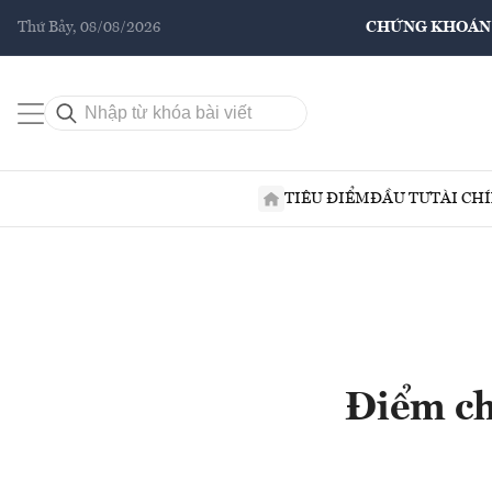
Thứ Bảy, 08/08/2026
CHỨNG KHOÁN
TIÊU ĐIỂM
ĐẦU TƯ
TÀI CH
Điểm ch