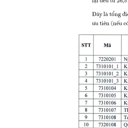
lại đều từ 26,5
Đây là tổng đ
ưu tiên (nếu có