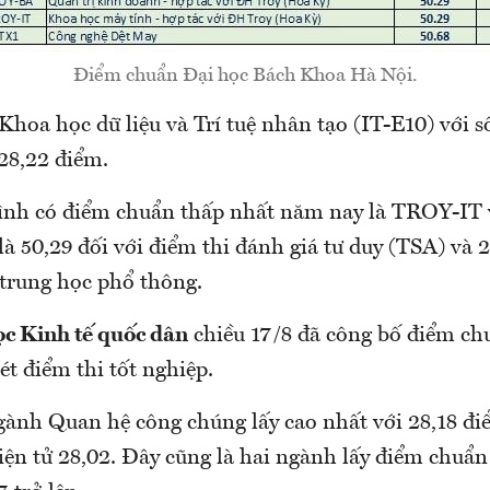
Điểm chuẩn Đại học Bách Khoa Hà Nội.
hoa học dữ liệu và Trí tuệ nhân tạo (IT-E10) với 
 28,22 điểm.
rình có điểm chuẩn thấp nhất năm nay là TROY-I
à 50,29 đối với điểm thi đánh giá tư duy (TSA) và 2
 trung học phổ thông.
c Kinh tế quốc dân
chiều 17/8 đã công bố điểm ch
t điểm thi tốt nghiệp.
gành Quan hệ công chúng lấy cao nhất với 28,18 đi
ện tử 28,02. Đây cũng là hai ngành lấy điểm chuẩn 