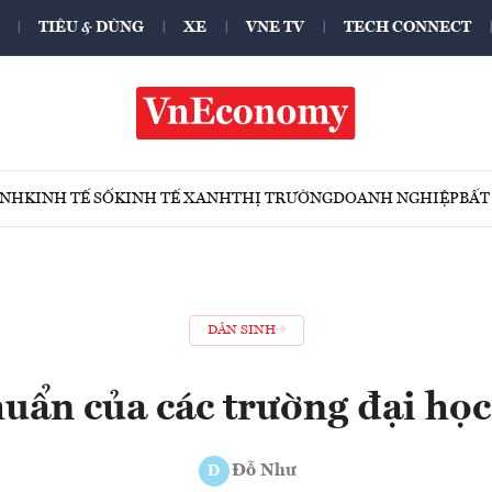
TIÊU & DÙNG
XE
VNE TV
TECH CONNECT
ÍNH
KINH TẾ SỐ
KINH TẾ XANH
THỊ TRƯỜNG
DOANH NGHIỆP
BẤT
DÂN SINH
uẩn của các trường đại học
Đỗ Như
Đ