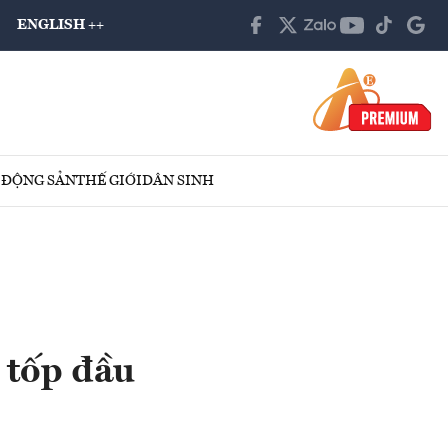
ENGLISH ++
 ĐỘNG SẢN
THẾ GIỚI
DÂN SINH
 tốp đầu