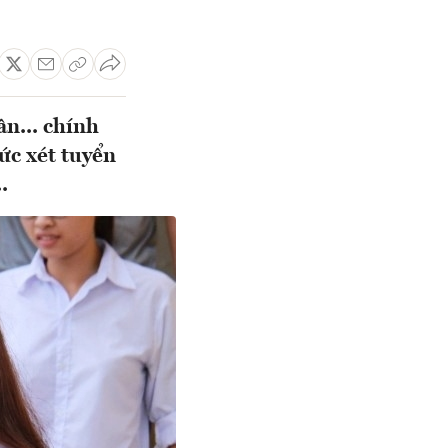
n... chính
ức xét tuyển
.