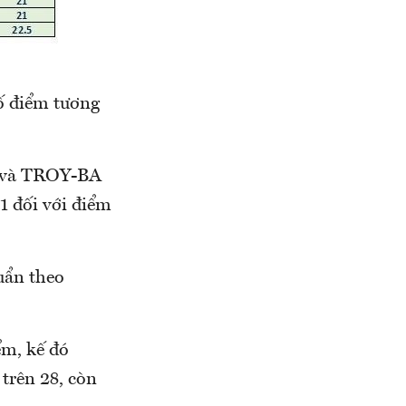
số điểm tương
T và TROY-BA
1 đối với điểm
uẩn theo
ểm, kế đó
trên 28, còn