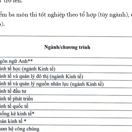
7 trở lên.
iểm ba môn thi tốt nghiệp theo tổ hợp (tùy ngành),
).