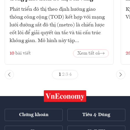
Phát triển đô thị theo định hướng giao
K
thông công cộng (TOD) kết hợp với mạng
V
lưới đường sắt đô thị (metro) là chiến lược
cốt lõi để giải quyết ùn tắc và tái cấu trúc
không gian. Mô hình này tập...
10
bài viết
Xem tất cả
2
1
2
3
4
Chứng khoán
Tiêu & Dùng