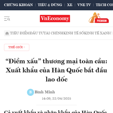
CHỨNG KHOÁN
TIÊU & DÙNG
XE
VNE TV
TECH CO
TIÊU ĐIỂM
ĐẦU TƯ
TÀI CHÍNH
KINH TẾ SỐ
KINH TẾ XANH
THẾ GIỚI
“Điềm xấu” thương mại toàn cầu:
Xuất khẩu của Hàn Quốc bắt đầu
lao dốc
Bình Minh
B
14:09, 22/04/2025
Cả xuất khẩu và nhập khẩu của Hàn Quốc