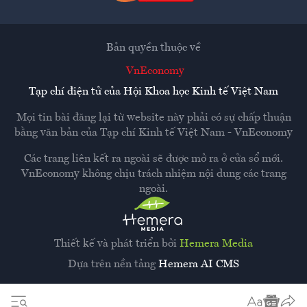
Bản quyền thuộc về
VnEconomy
Tạp chí điện tử của Hội Khoa học Kinh tế Việt Nam
Mọi tin bài đăng lại từ website này phải có sự chấp thuận
bằng văn bản của
Tạp chí Kinh tế Việt Nam - VnEconomy
Các trang liên kết ra ngoài sẽ được mở ra ở cửa sổ mới.
VnEconomy không chịu trách nhiệm nội dung các trang
ngoài.
Thiết kế và phát triển bởi
Hemera Media
Dựa trên nền tảng
Hemera AI CMS