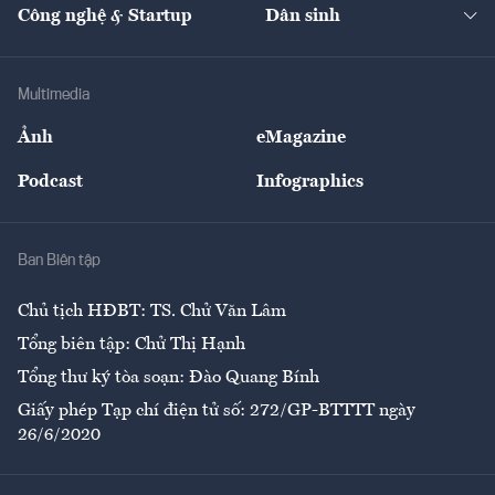
Nhà đầu tư
Du lịch
Công nghệ & Startup
Dân sinh
Tư vấn
Nông sản
Doanh nhân
Tư vấn Tiêu & Dùng
Infographics
Hạ tầng
Sức khỏe
Khung pháp lý
Doanh nghiệp
Địa phương
Thị trường
Bảo hiểm
Multimedia
Sự kiện
Nhân lực
Ảnh
eMagazine
Đẹp +
An sinh
Podcast
Infographics
Giải trí
Y tế
Nhà
Ban Biên tập
Ẩm thực
Chủ tịch HĐBT: TS. Chử Văn Lâm
Tổng biên tập: Chử Thị Hạnh
Tổng thư ký tòa soạn: Đào Quang Bính
Giấy phép Tạp chí điện tử số: 272/GP-BTTTT ngày
26/6/2020