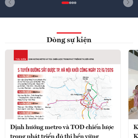
Dòng sự kiện
Định hướng metro và TOD chiến lược
K
trong phát triển đô thị bền vững
K