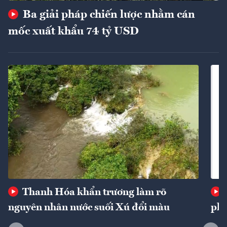
Ba giải pháp chiến lược nhằm cán
mốc xuất khẩu 74 tỷ USD
Thanh Hóa khẩn trương làm rõ
nguyên nhân nước suối Xú đổi màu
phí