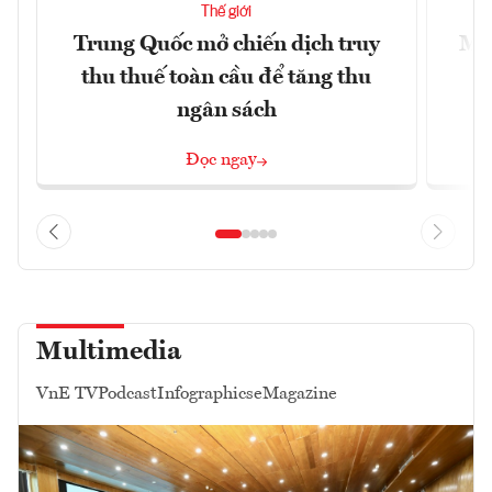
Thế giới
Trung Quốc mở chiến dịch truy
Mỹ 
thu thuế toàn cầu để tăng thu
ngân sách
Đọc ngay
Multimedia
VnE TV
Podcast
Infographics
eMagazine