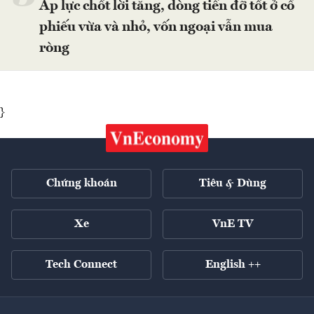
Áp lực chốt lời tăng, dòng tiền đỡ tốt ở cổ
phiếu vừa và nhỏ, vốn ngoại vẫn mua
ròng
}
Chứng khoán
Tiêu & Dùng
Xe
VnE TV
Tech Connect
English ++