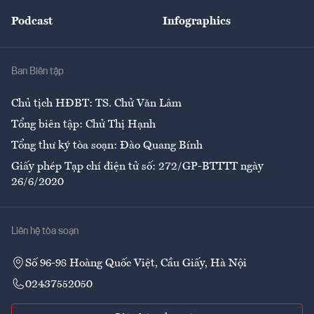
Đẹp +
An sinh
Podcast
Infographics
Giải trí
Y tế
Nhà
Ban Biên tập
Ẩm thực
Chủ tịch HĐBT: TS. Chử Văn Lâm
Tổng biên tập: Chử Thị Hạnh
Tổng thư ký tòa soạn: Đào Quang Bính
Giấy phép Tạp chí điện tử số: 272/GP-BTTTT ngày
26/6/2020
Liên hệ tòa soạn
Số 96-98 Hoàng Quốc Việt, Cầu Giấy, Hà Nội
02437552050