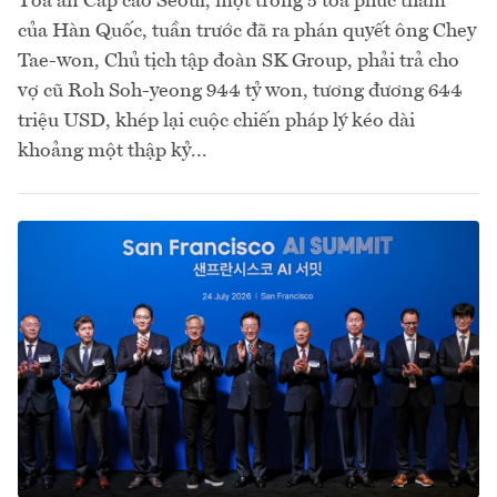
Tòa án Cấp cao Seoul, một trong 5 tòa phúc thẩm
của Hàn Quốc, tuần trước đã ra phán quyết ông Chey
Tae-won, Chủ tịch tập đoàn SK Group, phải trả cho
vợ cũ Roh Soh-yeong 944 tỷ won, tương đương 644
triệu USD, khép lại cuộc chiến pháp lý kéo dài
khoảng một thập kỷ...