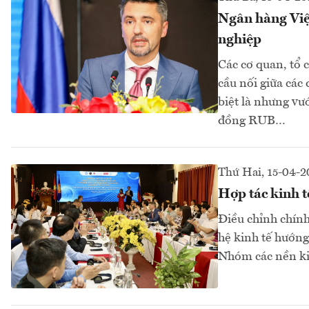
Ngân hàng Việ
nghiệp
Các cơ quan, tổ 
cầu nối giữa các
biệt là nhưng v
đồng RUB…
Thứ Hai, 15-04-
Hợp tác kinh t
Điều chỉnh chính
hệ kinh tế hướn
Nhóm các nền ki