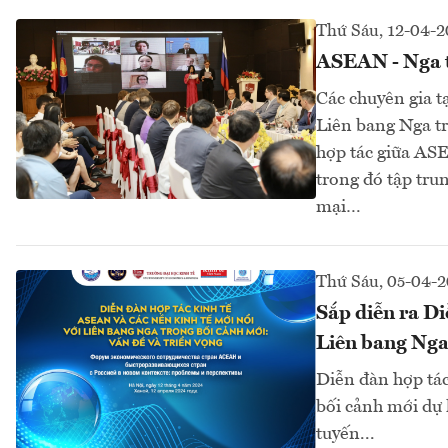
Thứ Sáu, 12-04-
ASEAN - Nga tă
Các chuyên gia t
Liên bang Nga tr
hợp tác giữa ASE
trong đó tập trun
mại…
Thứ Sáu, 05-04-
Sắp diễn ra Di
Liên bang Nga
Diễn đàn hợp tác
bối cảnh mới dự 
tuyến...