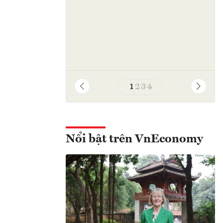
1
2
3
4
Nổi bật trên VnEconomy