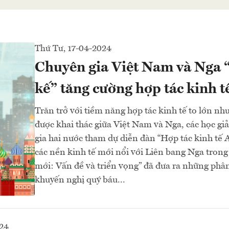
Thứ Tư, 17-04-2024
Chuyên gia Việt Nam và Nga 
kế” tăng cường hợp tác kinh t
Trăn trở với tiềm năng hợp tác kinh tế to lớn nh
được khai thác giữa Việt Nam và Nga, các học gi
gia hai nước tham dự diễn đàn “Hợp tác kinh t
các nền kinh tế mới nổi với Liên bang Nga trong
mới: Vấn đề và triển vọng” đã đưa ra những phân
khuyến nghị quý báu...
024