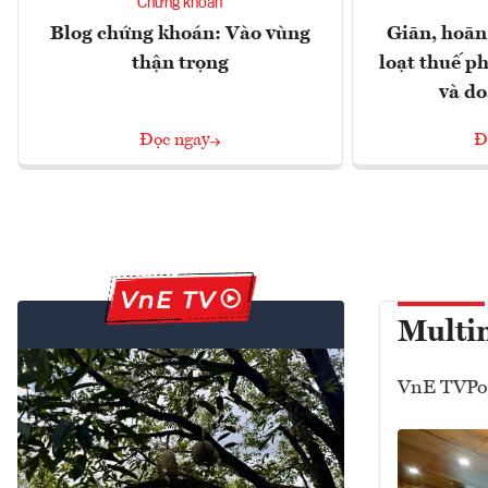
Chứng khoán
Blog chứng khoán: Vào vùng
Giãn, hoãn
thận trọng
loạt thuế ph
và d
Đọc ngay
Đ
Multi
VnE TV
Po