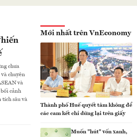
Mới nhất trên VnEconomy
“hiến
ế
ưng chưa
ả và chuyên
ế ASEAN và
 bối cảnh
 tích sâu và
Thành phố Huế quyết tâm không để
các cam kết chỉ dừng lại trên giấy
Muốn "hút" vốn xanh,