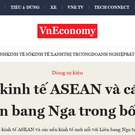
TIÊU & DÙNG
XE
VNE TV
TECH CONNECT
ÍNH
KINH TẾ SỐ
KINH TẾ XANH
THỊ TRƯỜNG
DOANH NGHIỆP
BẤT
Dòng sự kiện
 kinh tế ASEAN và cá
ên bang Nga trong b
 kinh tế ASEAN và các nền kinh tế mới nổi với Liên bang Nga t