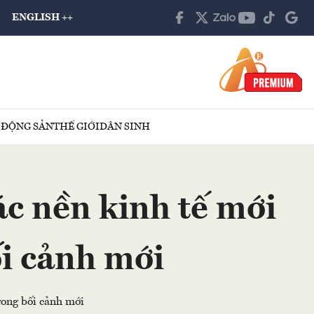
ENGLISH ++
 ĐỘNG SẢN
THẾ GIỚI
DÂN SINH
c nền kinh tế mới
ối cảnh mới
rong bối cảnh mới