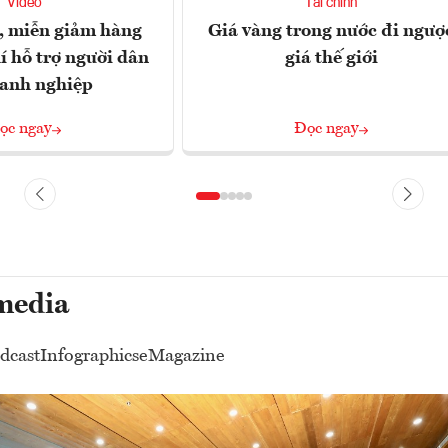
Video
Tài chính
, miễn giảm hàng
Giá vàng trong nước đi ngượ
í hỗ trợ người dân
giá thế giới
oanh nghiệp
ọc ngay
Đọc ngay
media
dcast
Infographics
eMagazine