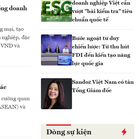
doanh nghiệp Việt cần
ồng doanh
vượt "bài kiểm tra" tiêu
chuẩn quốc tế
g mại, tạo
 nghiệp, đặc
Bước ngoặt tư duy
g VND và
chiến lược: Từ thu hút
FDI đến kiến tạo năng
lực quốc gia
Sandoz Việt Nam có tân
hác
Tổng Giám đốc
g cường quan
(ASEAN) và
Dòng sự kiện