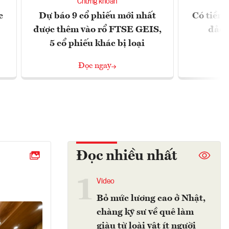
Chứng khoán
c
Dự báo 9 cổ phiếu mới nhất
Có tiền 
được thêm vào rổ FTSE GEIS,
đảo 
5 cổ phiếu khác bị loại
Đọc ngay
Đọc nhiều nhất
1
Video
Bỏ mức lương cao ở Nhật,
chàng kỹ sư về quê làm
giàu từ loài vật ít người