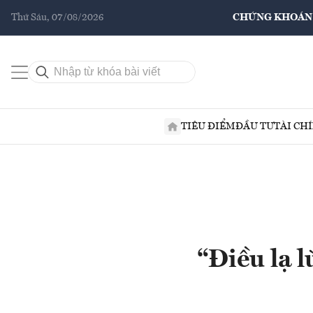
Thứ Sáu, 07/08/2026
CHỨNG KHOÁN
TIÊU ĐIỂM
ĐẦU TƯ
TÀI CH
“Điều lạ l