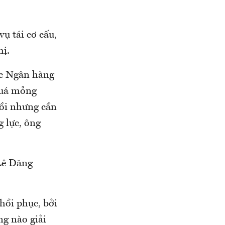
ụ tái cơ cấu,
hị.
ốc Ngân hàng
quá mỏng
rồi nhưng cần
g lực, ông
Lê Đăng
hồi phục, bởi
ng nào giải