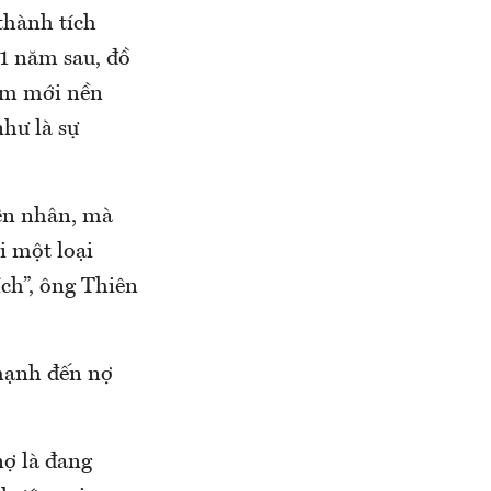
thành tích
 1 năm sau, đồ
năm mới nền
như là sự
yên nhân, mà
i một loại
ích”, ông Thiên
 mạnh đến nợ
nợ là đang