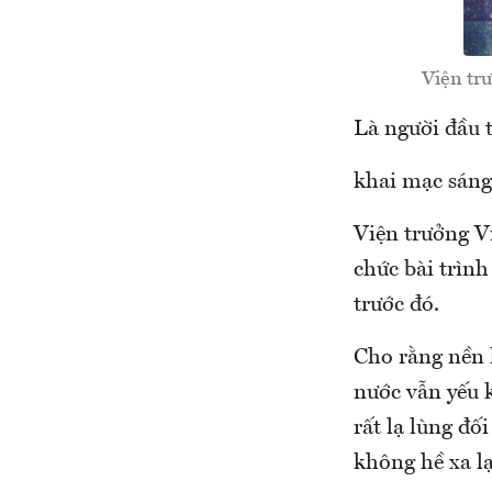
Viện tr
Là người đầu 
khai mạc sáng
Viện trưởng V
chức bài trìn
trước đó.
Cho rằng nền k
nước vẫn yếu k
rất lạ lùng đố
không hề xa lạ