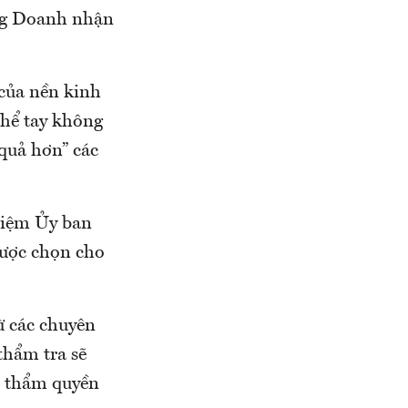
ông Doanh nhận
của nền kinh
thể tay không
 quả hơn” các
hiệm Ủy ban
được chọn cho
ừ các chuyên
thẩm tra sẽ
có thẩm quyền