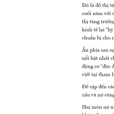
Đó là đồ thị t
cuối năm với đ
thị tăng trưở
kinh tế lại “hỳ
chuẩn bị cho 
Ẩn phía sau s
nổi bật nhất c
động cơ “độc đ
viết tại tham 
Đề cập đến cá
xấu và nợ côn
Hai món nợ này