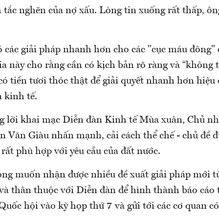
m tắc nghẽn của nợ xấu. Lòng tin xuống rất thấp, 
ó các giải pháp nhanh hơn cho các "cục máu đông" 
gia này cho rằng cần có kịch bản rõ ràng và “không 
 có tiền tươi thóc thật để giải quyết nhanh hơn hiệu
 kinh tế.
ng lời khai mạc Diễn đàn Kinh tế Mùa xuân, Chủ n
n Văn Giàu nhấn mạnh, cải cách thể chế - chủ đề 
 rất phù hợp với yêu cầu của đất nước.
ng muốn nhận được nhiều đề xuất giải pháp mới t
 và thân thuộc với Diễn đàn để hình thành báo cáo 
Quốc hội vào kỳ họp thứ 7 và gửi tới các cơ quan 