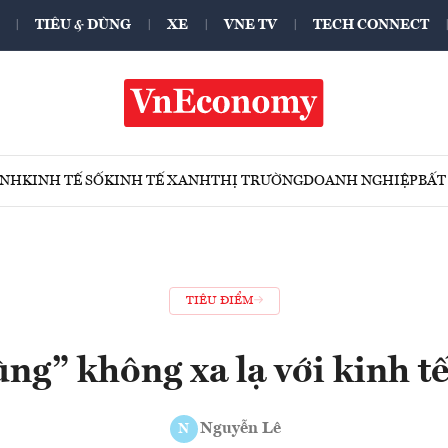
TIÊU & DÙNG
XE
VNE TV
TECH CONNECT
ÍNH
KINH TẾ SỐ
KINH TẾ XANH
THỊ TRƯỜNG
DOANH NGHIỆP
BẤT
TIÊU ĐIỂM
ùng” không xa lạ với kinh 
Nguyễn Lê
N