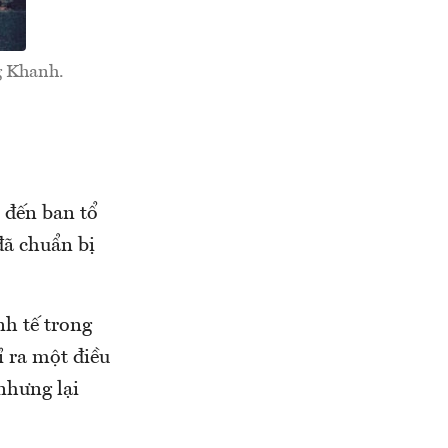
g Khanh.
 đến ban tổ
đã chuẩn bị
nh tế trong
ỉ ra một điều
 nhưng lại