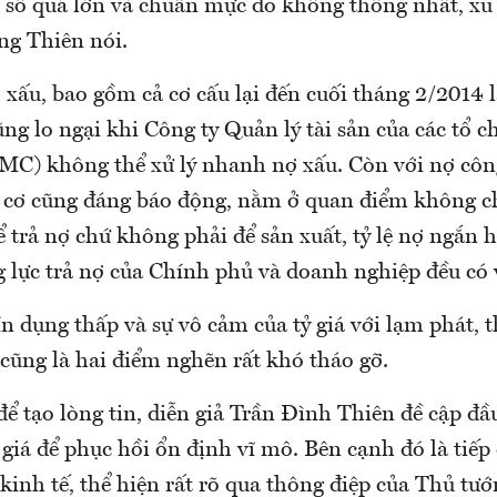
i số quá lớn và chuẩn mực đo không thống nhất, xu
ng Thiên nói.
xấu, bao gồm cả cơ cấu lại đến cuối tháng 2/2014 l
ũng lo ngại khi Công ty Quản lý tài sản của các tổ c
C) không thể xử lý nhanh nợ xấu. Còn với nợ côn
 cơ cũng đáng báo động, nằm ở quan điểm không ch
ể trả nợ chứ không phải để sản xuất, tỷ lệ nợ ngắn 
g lực trả nợ của Chính phủ và doanh nghiệp đều có 
n dụng thấp và sự vô cảm của tỷ giá với lạm phát, 
cũng là hai điểm nghẽn rất khó tháo gỡ.
ể tạo lòng tin, diễn giả Trần Đình Thiên đề cập đầu
giá để phục hồi ổn định vĩ mô. Bên cạnh đó là tiếp
 kinh tế, thể hiện rất rõ qua thông điệp của Thủ t