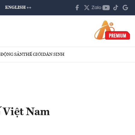
ENGLISH ++
 ĐỘNG SẢN
THẾ GIỚI
DÂN SINH
tế Việt Nam