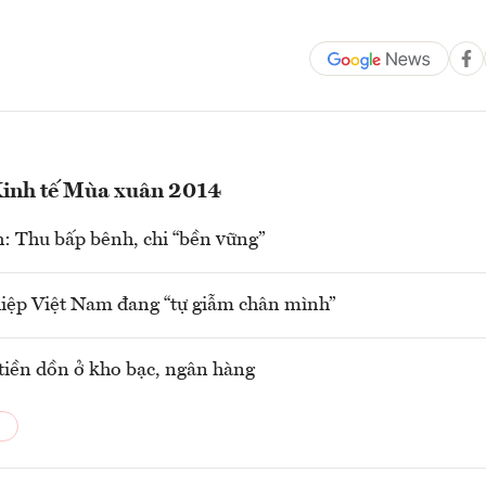
Kinh tế Mùa xuân 2014
: Thu bấp bênh, chi “bền vững”
iệp Việt Nam đang “tự giẫm chân mình”
 tiền dồn ở kho bạc, ngân hàng