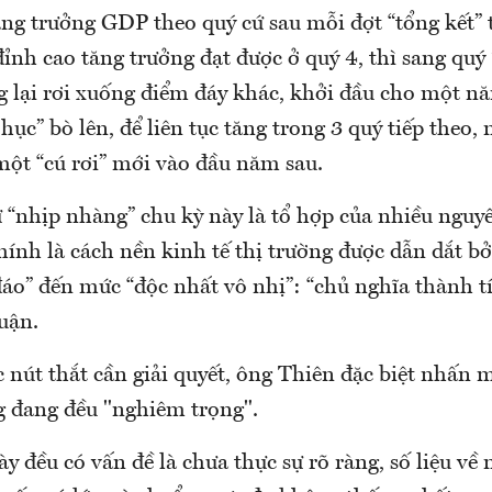
ăng trưởng GDP theo quý cứ sau mỗi đợt “tổng kết” 
ỉnh cao tăng trưởng đạt được ở quý 4, thì sang quý
ng lại rơi xuống điểm đáy khác, khởi đầu cho một 
 hục” bò lên, để liên tục tăng trong 3 quý tiếp theo, 
một “cú rơi” mới vào đầu năm sau.
ự “nhịp nhàng” chu kỳ này là tổ hợp của nhiều ngu
hính là cách nền kinh tế thị trường được dẫn dắt bở
áo” đến mức “độc nhất vô nhị”: “chủ nghĩa thành t
luận.
c nút thắt cần giải quyết, ông Thiên đặc biệt nhấn
g đang đều "nghiêm trọng".
 đều có vấn đề là chưa thực sự rõ ràng, số liệu về 