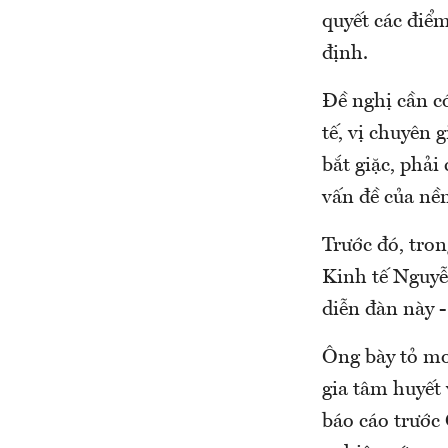
quyết các điể
định.
Đề nghị cần c
tế, vị chuyên 
bắt giặc, phải
vấn đề của nền
Trước đó, tro
Kinh tế Nguyễ
diễn đàn này -
Ông bày tỏ mo
gia tâm huyết
báo cáo trước 