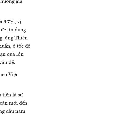
 hướng gia
à 9,7%, vị
hức tín dụng
g, ông Thiên
uẩn, ở tốc độ
hạn quá lớn
vấn đề.
theo Viện
 tiên là sự
 cận mới đến
ướng đầu năm