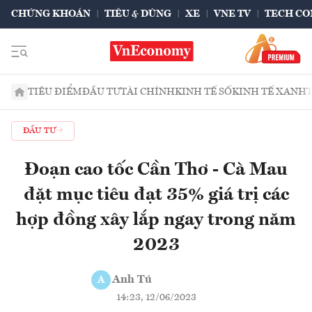
CHỨNG KHOÁN
TIÊU & DÙNG
XE
VNE TV
TECH CO
TIÊU ĐIỂM
ĐẦU TƯ
TÀI CHÍNH
KINH TẾ SỐ
KINH TẾ XANH
ĐẦU TƯ
Đoạn cao tốc Cần Thơ - Cà Mau
đặt mục tiêu đạt 35% giá trị các
hợp đồng xây lắp ngay trong năm
2023
Anh Tú
A
14:23, 12/06/2023