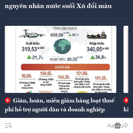
nguyên nhân nước suối Xú đổi màu
Giãn, hoãn, miễn giảm hàng loạt thuế
phí hỗ trợ người dân và doanh nghiệp
kin