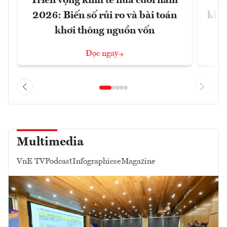
Triển vọng kinh tế nửa cuối năm
Bộ
2026: Biến số rủi ro và bài toán
khối
khơi thông nguồn vốn
Đọc ngay
Multimedia
VnE TV
Podcast
Infographics
eMagazine