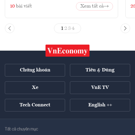
10
bài viết
Xem tất cả
2
1
2
3
4
Chứng khoán
Tiêu & Dùng
Xe
VnE TV
Tech Connect
English ++
Tất cả chuyên mục