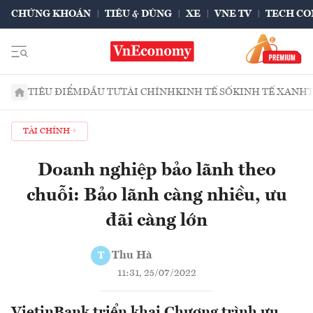
CHỨNG KHOÁN
TIÊU & DÙNG
XE
VNE TV
TECH CO
TIÊU ĐIỂM
ĐẦU TƯ
TÀI CHÍNH
KINH TẾ SỐ
KINH TẾ XANH
TÀI CHÍNH
Doanh nghiệp bảo lãnh theo
chuỗi: Bảo lãnh càng nhiều, ưu
đãi càng lớn
Thu Hà
T
11:31, 25/07/2022
VietinBank triển khai Chương trình ưu