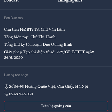
Podcast
Infographics
Giải trí
Y tế
Nhà
Ban Biên tập
Ẩm thực
Chủ tịch HĐBT: TS. Chử Văn Lâm
Tổng biên tập: Chử Thị Hạnh
Tổng thư ký tòa soạn: Đào Quang Bính
Giấy phép Tạp chí điện tử số: 272/GP-BTTTT ngày
26/6/2020
Liên hệ tòa soạn
Số 96-98 Hoàng Quốc Việt, Cầu Giấy, Hà Nội
02437552050
Liên hệ quảng cáo