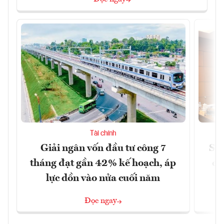
Tài chính
Giải ngân vốn đầu tư công 7
Sửa
tháng đạt gần 42% kế hoạch, áp
ca
lực dồn vào nửa cuối năm
Đọc ngay