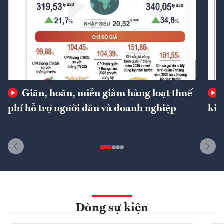
Giãn, hoãn, miễn giảm hàng loạt thuế
phí hỗ trợ người dân và doanh nghiệp
kin
Dòng sự kiện