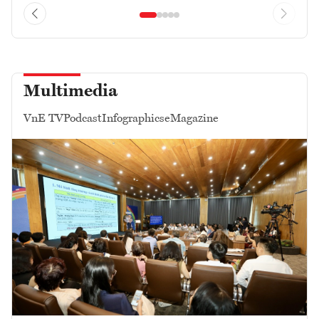
Multimedia
VnE TV
Podcast
Infographics
eMagazine