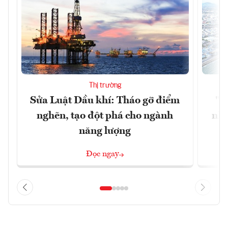
Thị trường
Sửa Luật Dầu khí: Tháo gỡ điểm
"H
nghẽn, tạo đột phá cho ngành
nhì
năng lượng
Đọc ngay