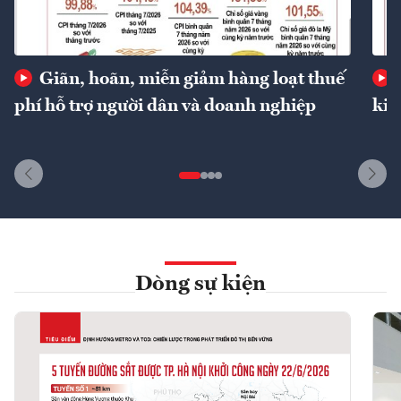
Giãn, hoãn, miễn giảm hàng loạt thuế
phí hỗ trợ người dân và doanh nghiệp
kin
Dòng sự kiện