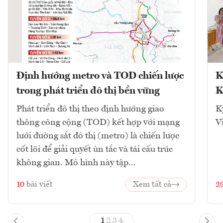
Định hướng metro và TOD chiến lược
K
trong phát triển đô thị bền vững
K
Phát triển đô thị theo định hướng giao
K
thông công cộng (TOD) kết hợp với mạng
V
lưới đường sắt đô thị (metro) là chiến lược
cốt lõi để giải quyết ùn tắc và tái cấu trúc
không gian. Mô hình này tập...
10
bài viết
Xem tất cả
2
1
2
3
4