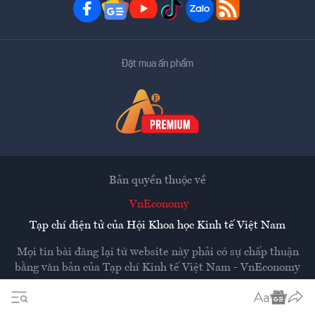
Đặt mua ấn phẩm
Bản quyền thuộc về
VnEconomy
Tạp chí điện tử của Hội Khoa học Kinh tế Việt Nam
Mọi tin bài đăng lại từ website này phải có sự chấp thuận
bằng văn bản của
Tạp chí Kinh tế Việt Nam - VnEconomy
Các trang liên kết ra ngoài sẽ được mở ra ở cửa sổ mới.
VnEconomy không chịu trách nhiệm nội dung các trang