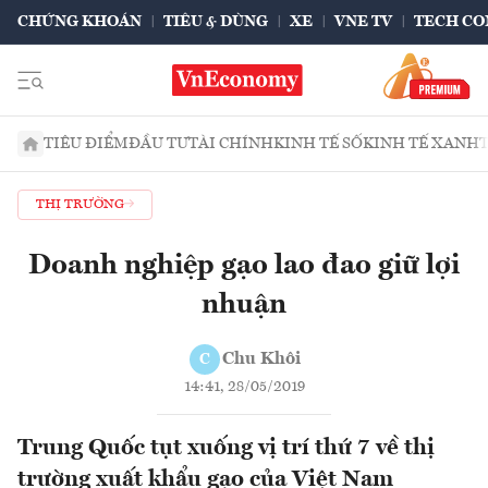
CHỨNG KHOÁN
TIÊU & DÙNG
XE
VNE TV
TECH CO
TIÊU ĐIỂM
ĐẦU TƯ
TÀI CHÍNH
KINH TẾ SỐ
KINH TẾ XANH
THỊ TRƯỜNG
Doanh nghiệp gạo lao đao giữ lợi
nhuận
Chu Khôi
C
14:41, 28/05/2019
Trung Quốc tụt xuống vị trí thứ 7 về thị
trường xuất khẩu gạo của Việt Nam