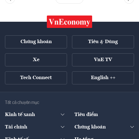
Chứng khoán
Tiêu & Dùng
Xe
VnE TV
Tech Connect
English ++
Tất cả chuyên mục
Kinh tế xanh
Tiêu điểm
Chuyển động xanh
Tài chính
Chứng khoán
Pháp lý
Ngân hàng
Doanh nghiệp niêm yết