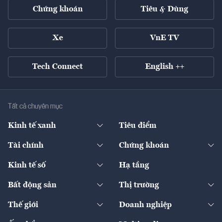
Chứng khoán
Tiêu & Dùng
Xe
VnE TV
Tech Connect
English ++
Tất cả chuyên mục
Kinh tế xanh
Tiêu điểm
Chuyển động xanh
Tài chính
Chứng khoán
Pháp lý
Ngân hàng
Doanh nghiệp niêm yết
Kinh tế số
Hạ tầng
Thương hiệu xanh
Thị trường vốn
Thị trường
Sản phẩm - Thị trường
Bất động sản
Thị trường
Diễn đàn
Thuế
Đầu tư
Tài sản số
Chính sách
Xuất nhập khẩu
Thế giới
Doanh nghiệp
Bảo hiểm
Quốc tế
Dịch vụ số
Thị trường
Khung pháp lý
Kinh tế
Chuyển động