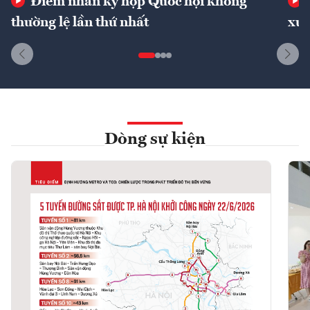
Điểm nhấn kỳ họp Quốc hội không
thường lệ lần thứ nhất
xuấ
Dòng sự kiện