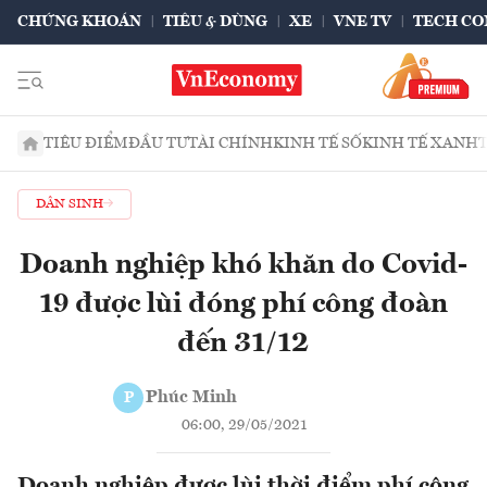
CHỨNG KHOÁN
TIÊU & DÙNG
XE
VNE TV
TECH CO
TIÊU ĐIỂM
ĐẦU TƯ
TÀI CHÍNH
KINH TẾ SỐ
KINH TẾ XANH
DÂN SINH
Doanh nghiệp khó khăn do Covid-
19 được lùi đóng phí công đoàn
đến 31/12
Phúc Minh
P
06:00, 29/05/2021
Doanh nghiệp được lùi thời điểm phí công