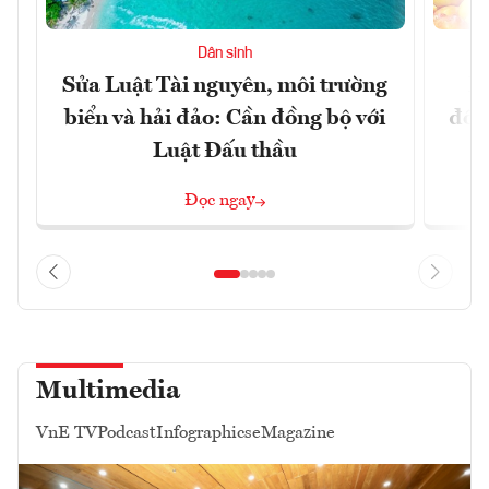
Dân sinh
Sửa Luật Tài nguyên, môi trường
L
biển và hải đảo: Cần đồng bộ với
đổi)
Luật Đấu thầu
Đọc ngay
Multimedia
VnE TV
Podcast
Infographics
eMagazine