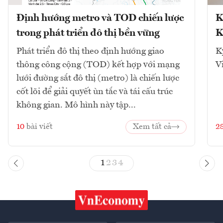
Định hướng metro và TOD chiến lược
K
trong phát triển đô thị bền vững
K
Phát triển đô thị theo định hướng giao
K
thông công cộng (TOD) kết hợp với mạng
V
lưới đường sắt đô thị (metro) là chiến lược
cốt lõi để giải quyết ùn tắc và tái cấu trúc
không gian. Mô hình này tập...
10
bài viết
Xem tất cả
2
1
2
3
4