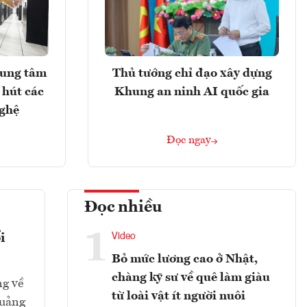
rung tâm
Thủ tướng chỉ đạo xây dựng
 hút các
Khung an ninh AI quốc gia
nghệ
Đọc ngay
Đọc nhiều
1
i
Video
Bỏ mức lương cao ở Nhật,
chàng kỹ sư về quê làm giàu
ng về
từ loài vật ít người nuôi
Quảng