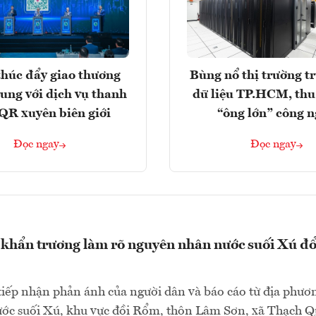
húc đẩy giao thương
Bùng nổ thị trường t
rung với dịch vụ thanh
dữ liệu TP.HCM, thu
QR xuyên biên giới
“ông lớn” công 
Đọc ngay
Đọc ngay
khẩn trương làm rõ nguyên nhân nước suối Xú đổ
tiếp nhận phản ánh của người dân và báo cáo từ địa phươ
ước suối Xú, khu vực đồi Rổm, thôn Lâm Sơn, xã Thạch 