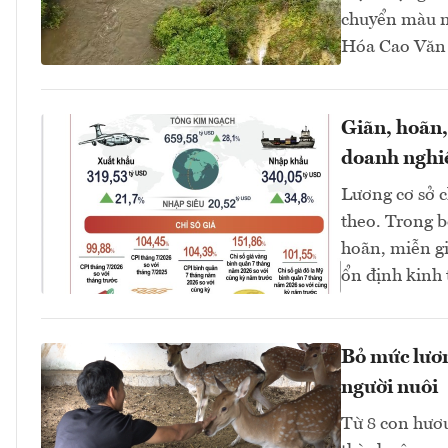
chuyển màu n
Hóa Cao Văn C
Giãn, hoãn,
doanh nghi
Lương cơ sở c
theo. Trong b
hoãn, miễn g
ổn định kinh 
Bỏ mức lương
người nuôi
Từ 8 con hươu