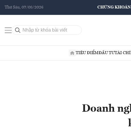
Thứ Sáu, 07/08/2026
CHỨNG KHOÁN
TIÊU ĐIỂM
ĐẦU TƯ
TÀI CH
Doanh ngh