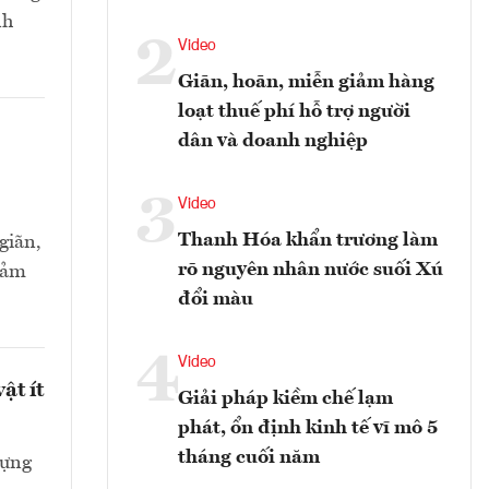
nh
2
Video
Giãn, hoãn, miễn giảm hàng
loạt thuế phí hỗ trợ người
dân và doanh nghiệp
3
Video
Thanh Hóa khẩn trương làm
giãn,
rõ nguyên nhân nước suối Xú
đảm
đổi màu
4
Video
ật ít
Giải pháp kiềm chế lạm
phát, ổn định kinh tế vĩ mô 5
tháng cuối năm
dựng