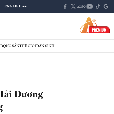
ENGLISH ++
 ĐỘNG SẢN
THẾ GIỚI
DÂN SINH
 Hải Dương
g