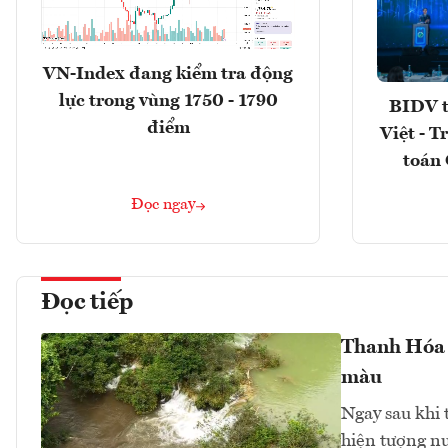
VN-Index đang kiểm tra động
lực trong vùng 1750 - 1790
BIDV t
điểm
Việt - T
toán 
Đọc ngay
Đọc tiếp
Thanh Hóa 
màu
Ngay sau khi 
hiện tượng n