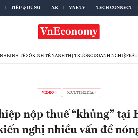
TIÊU & DÙNG
XE
VNE TV
TECH CONNECT
ÍNH
KINH TẾ SỐ
KINH TẾ XANH
THỊ TRƯỜNG
DOANH NGHIỆP
BẤT
VIDEO
MULTIMEDIA
iệp nộp thuế “khủng” tại
kiến nghị nhiều vấn đề nón