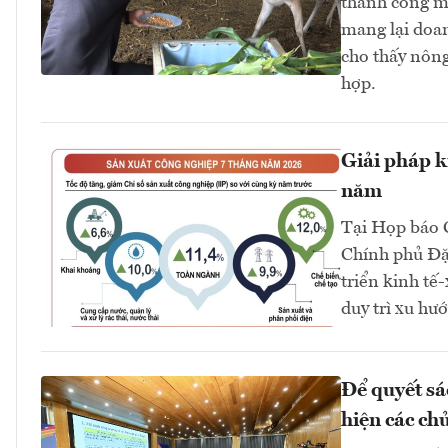
thành công mô
mang lại doa
cho thấy nông
hợp.
Giải pháp k
năm
Tại Họp báo 
Chính phủ Đặn
triển kinh tế
duy trì xu hướ
Để quyết sá
hiện các ch