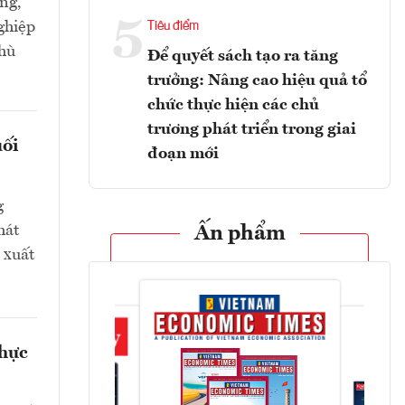
ng,
5
ghiệp
Tiêu điểm
phù
Để quyết sách tạo ra tăng
trưởng: Nâng cao hiệu quả tổ
chức thực hiện các chủ
trương phát triển trong giai
uối
đoạn mới
g
hát
Ấn phẩm
 xuất
thực