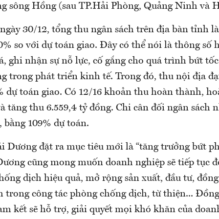
ng sông Hồng (sau TP.Hải Phòng, Quảng Ninh và 
ngày 30/12, tổng thu ngân sách trên địa bàn tỉnh là
% so với dự toán giao. Đây có thể nói là thông số 
á, ghi nhận sự nỗ lực, cố gắng cho quá trình bứt tốc
 trong phát triển kinh tế. Trong đó, thu nội địa đạt
% dự toán giao. Có 12/16 khoản thu hoàn thành, h
 tăng thu 6.559,4 tỷ đồng. Chi cân đối ngân sách 
g, bằng 109% dự toán.
 Dương đặt ra mục tiêu mới là “tăng trưởng bứt phá
Dương cũng mong muốn doanh nghiệp sẽ tiếp tục 
hống dịch hiệu quả, mở rộng sản xuất, đầu tư, đồng 
nh trong công tác phòng chống dịch, từ thiện... Đồng
m kết sẽ hỗ trợ, giải quyết mọi khó khăn của doan