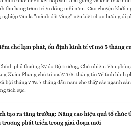
 hình nuôi hươu kết hợp sản xuất giống và khai thác nhu
nh thu hàng trăm triệu đồng mỗi năm. Câu chuyện khởi n
 nghiệp vẫn là "mảnh đất vàng" nếu biết chọn hướng đi 
iềm chế lạm phát, ổn định kinh tế vĩ mô 5 tháng c
Chính phủ thường kỳ do Bộ trưởng, Chủ nhiệm Văn phòn
g Xuân Phong chủ trì ngày 3/8, thông tin về tình hình p
-xã hội tháng 7 và 7 tháng đầu năm cho thấy các ngành sản
ng tích cực.
ch tạo ra tăng trưởng: Nâng cao hiệu quả tổ chức 
ủ trương phát triển trong giai đoạn mới