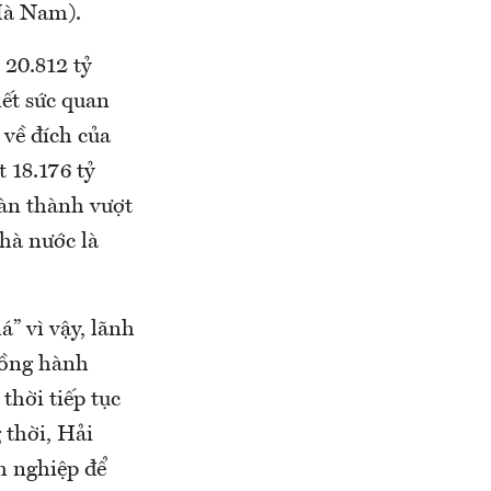
Hà Nam).
 20.812 tỷ
hết sức quan
 về đích của
 18.176 tỷ
oàn thành vượt
nhà nước là
” vì vậy, lãnh
đồng hành
thời tiếp tục
 thời, Hải
h nghiệp để