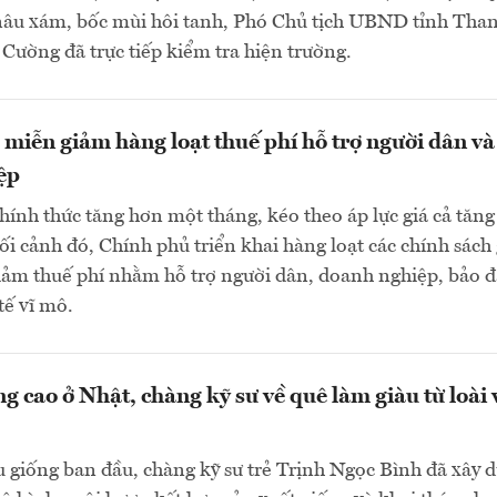
âu xám, bốc mùi hôi tanh, Phó Chủ tịch UBND tỉnh Tha
ường đã trực tiếp kiểm tra hiện trường.
 miễn giảm hàng loạt thuế phí hỗ trợ người dân và
ệp
hính thức tăng hơn một tháng, kéo theo áp lực giá cả tăng
ối cảnh đó, Chính phủ triển khai hàng loạt các chính sách 
iảm thuế phí nhằm hỗ trợ người dân, doanh nghiệp, bảo 
tế vĩ mô.
 cao ở Nhật, chàng kỹ sư về quê làm giàu từ loài v
 giống ban đầu, chàng kỹ sư trẻ Trịnh Ngọc Bình đã xây 