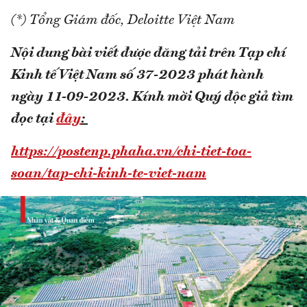
(*) Tổng Giám đốc, Deloitte Việt Nam
Nội dung bài viết được đăng tải trên Tạp chí
Kinh tế Việt Nam số 37-2023 phát hành
ngày 11-09-2023.
Kính mời Quý độc giả tìm
đọc tại
đây
:
https://postenp.phaha.vn/chi-tiet-toa-
soan/tap-chi-kinh-te-viet-nam