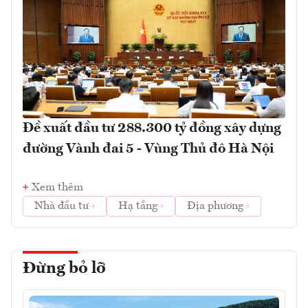
Đề xuất đầu tư 288.300 tỷ đồng xây dựng
đường Vành đai 5 - Vùng Thủ đô Hà Nội
Xem thêm
Nhà đầu tư
Hạ tầng
Địa phương
Đừng bỏ lỡ