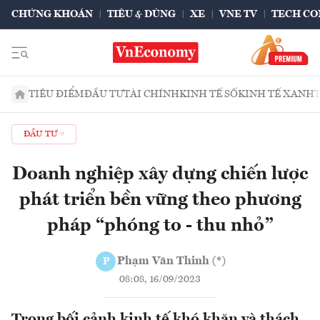
CHỨNG KHOÁN
TIÊU & DÙNG
XE
VNE TV
TECH CO
TIÊU ĐIỂM
ĐẦU TƯ
TÀI CHÍNH
KINH TẾ SỐ
KINH TẾ XANH
ĐẦU TƯ
Doanh nghiệp xây dựng chiến lược
phát triển bền vững theo phương
pháp “phóng to - thu nhỏ”
Phạm Văn Thinh (*)
P
08:08, 16/09/2023
Trong bối cảnh kinh tế khó khăn và thách