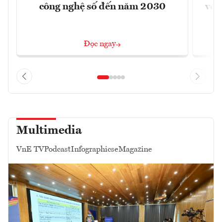
công nghệ số đến năm 2030
với
Đọc ngay
Multimedia
VnE TV
Podcast
Infographics
eMagazine