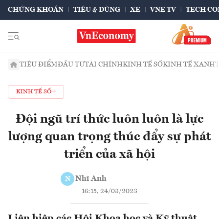
CHỨNG KHOÁN
TIÊU & DÙNG
XE
VNE TV
TECH CO
TIÊU ĐIỂM
ĐẦU TƯ
TÀI CHÍNH
KINH TẾ SỐ
KINH TẾ XANH
KINH TẾ SỐ
Đội ngũ trí thức luôn luôn là lực
lượng quan trọng thúc đẩy sự phát
triển của xã hội
Nhĩ Anh
N
16:15, 24/03/2023
Liên hiệp các Hội Khoa học và Kỹ thuật