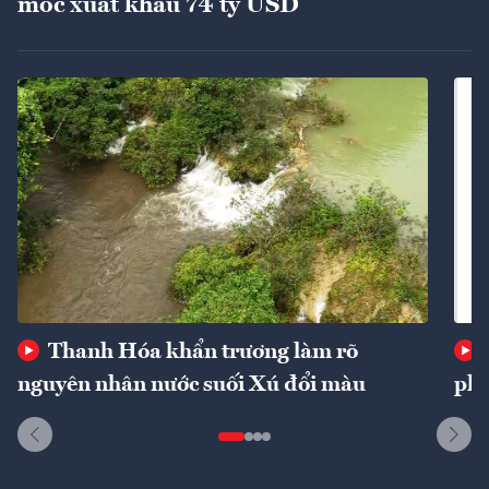
mốc xuất khẩu 74 tỷ USD
Thanh Hóa khẩn trương làm rõ
nguyên nhân nước suối Xú đổi màu
phí