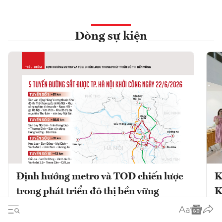
Dòng sự kiện
Định hướng metro và TOD chiến lược
K
trong phát triển đô thị bền vững
K
Phát triển đô thị theo định hướng giao
K