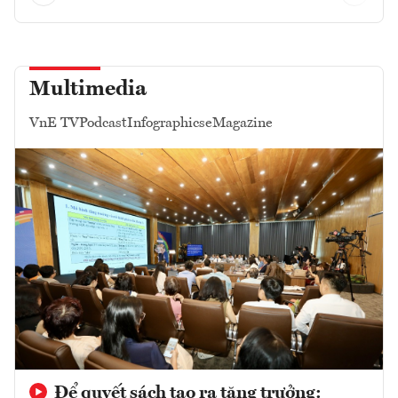
Multimedia
VnE TV
Podcast
Infographics
eMagazine
Để quyết sách tạo ra tăng trưởng: