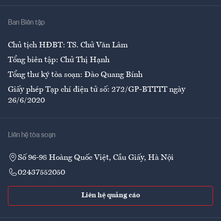
Nhà
Ban Biên tập
Ẩm thực
Chủ tịch HĐBT: TS. Chử Văn Lâm
Tổng biên tập: Chử Thị Hạnh
Tổng thư ký tòa soạn: Đào Quang Bính
Giấy phép Tạp chí điện tử số: 272/GP-BTTTT ngày
26/6/2020
Liên hệ tòa soạn
Số 96-98 Hoàng Quốc Việt, Cầu Giấy, Hà Nội
02437552050
Liên hệ quảng cáo