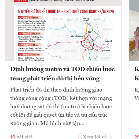
Định hướng metro và TOD chiến lược
K
trong phát triển đô thị bền vững
K
Phát triển đô thị theo định hướng giao
K
thông công cộng (TOD) kết hợp với mạng
V
lưới đường sắt đô thị (metro) là chiến lược
cốt lõi để giải quyết ùn tắc và tái cấu trúc
không gian. Mô hình này tập...
10
bài viết
Xem tất cả
2