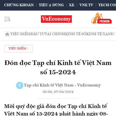
CHỨNG KHOÁN
TIÊU & DÙNG
XE
VNE TV
TECH CO
TIÊU ĐIỂM
ĐẦU TƯ
TÀI CHÍNH
KINH TẾ SỐ
KINH TẾ XANH
TIÊU ĐIỂM
Đón đọc Tạp chí Kinh tế Việt Nam
số 15-2024
Tạp chí Kinh tế Việt Nam - VnEconomy
T
08:00, 07/04/2024
Mời quý độc giả đón đọc Tạp chí Kinh tế
Việt Nam số 15-2024 phát hành ngày 08-