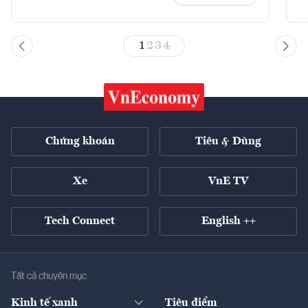
1
2
3
4
Chứng khoán
Tiêu & Dùng
Xe
VnE TV
Tech Connect
English ++
Tất cả chuyên mục
Kinh tế xanh
Tiêu điểm