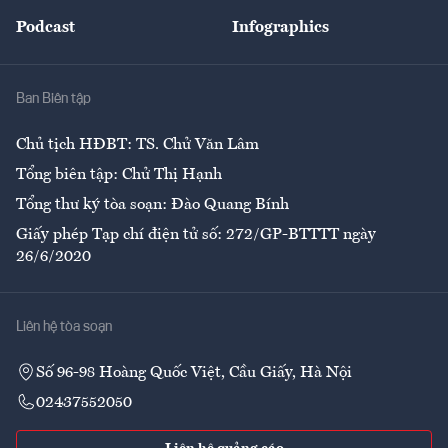
Đẹp +
An sinh
Podcast
Infographics
Giải trí
Y tế
Nhà
Ban Biên tập
Ẩm thực
Chủ tịch HĐBT: TS. Chử Văn Lâm
Tổng biên tập: Chử Thị Hạnh
Tổng thư ký tòa soạn: Đào Quang Bính
Giấy phép Tạp chí điện tử số: 272/GP-BTTTT ngày
26/6/2020
Liên hệ tòa soạn
Số 96-98 Hoàng Quốc Việt, Cầu Giấy, Hà Nội
02437552050