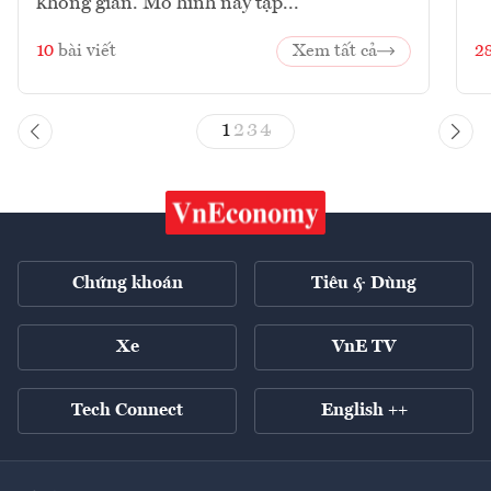
không gian. Mô hình này tập...
10
bài viết
Xem tất cả
2
1
2
3
4
Chứng khoán
Tiêu & Dùng
Xe
VnE TV
Tech Connect
English ++