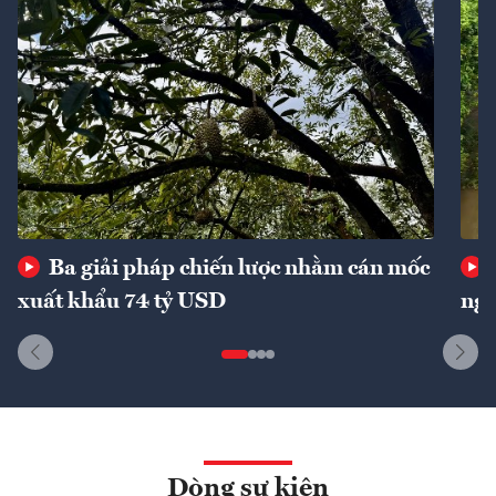
Ba giải pháp chiến lược nhằm cán mốc
xuất khẩu 74 tỷ USD
ngu
Dòng sự kiện