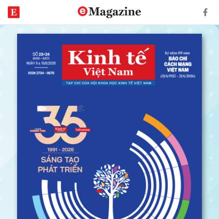
TẠP
CHÍ
KINH
TẾ
VIỆT
NAM
SỐ
23+34