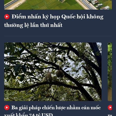
Điểm nhấn kỳ họp Quốc hội không
thường lệ lần thứ nhất
Ba giải pháp chiến lược nhằm cán mốc
xuất khẩu 74 tỷ USD
ngu