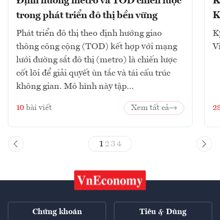
Định hướng metro và TOD chiến lược
K
trong phát triển đô thị bền vững
K
Phát triển đô thị theo định hướng giao
K
thông công cộng (TOD) kết hợp với mạng
V
lưới đường sắt đô thị (metro) là chiến lược
cốt lõi để giải quyết ùn tắc và tái cấu trúc
không gian. Mô hình này tập...
10
bài viết
Xem tất cả
2
1
2
3
4
Chứng khoán
Tiêu & Dùng