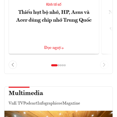
Kinh tế số
Thiếu hụt bộ nhớ, HP, Asus và
Ngâ
Acer dùng chip nhớ Trung Quốc
nề
quả
Đọc ngay
Multimedia
VnE TV
Podcast
Infographics
eMagazine