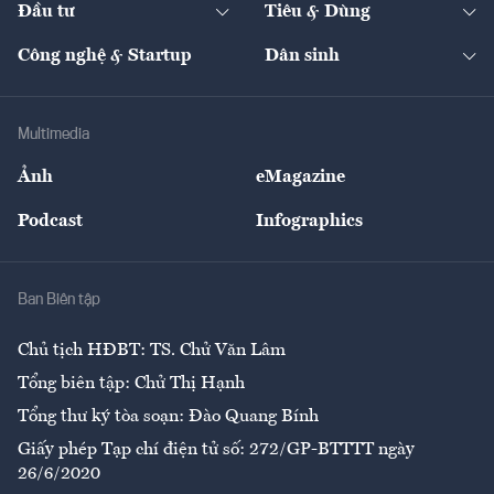
Đầu tư
Tiêu & Dùng
Quản trị số
Cafe BĐS
Thị trường
Kinh doanh
Kết nối
Tạp chí kinh tế Việt Nam
eMagazine
Nhà đầu tư
Du lịch
Công nghệ & Startup
Dân sinh
Tư vấn
Nông sản
Doanh nhân
Tư vấn Tiêu & Dùng
Infographics
Hạ tầng
Sức khỏe
Khung pháp lý
Doanh nghiệp
Địa phương
Thị trường
Bảo hiểm
Multimedia
Sự kiện
Nhân lực
Ảnh
eMagazine
Đẹp +
An sinh
Podcast
Infographics
Giải trí
Y tế
Nhà
Ban Biên tập
Ẩm thực
Chủ tịch HĐBT: TS. Chử Văn Lâm
Tổng biên tập: Chử Thị Hạnh
Tổng thư ký tòa soạn: Đào Quang Bính
Giấy phép Tạp chí điện tử số: 272/GP-BTTTT ngày
26/6/2020