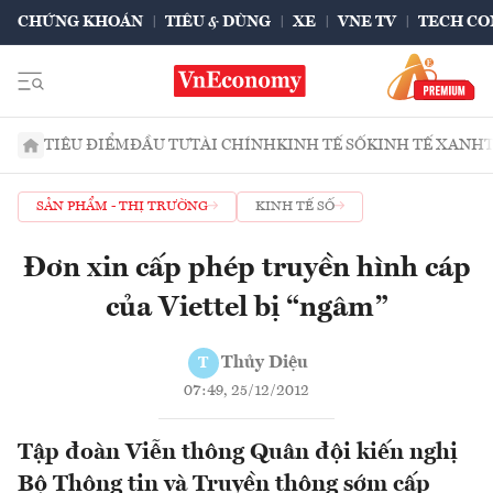
CHỨNG KHOÁN
TIÊU & DÙNG
XE
VNE TV
TECH CO
TIÊU ĐIỂM
ĐẦU TƯ
TÀI CHÍNH
KINH TẾ SỐ
KINH TẾ XANH
SẢN PHẨM - THỊ TRƯỜNG
KINH TẾ SỐ
Đơn xin cấp phép truyền hình cáp
của Viettel bị “ngâm”
Thủy Diệu
T
07:49, 25/12/2012
Tập đoàn Viễn thông Quân đội kiến nghị
Bộ Thông tin và Truyền thông sớm cấp