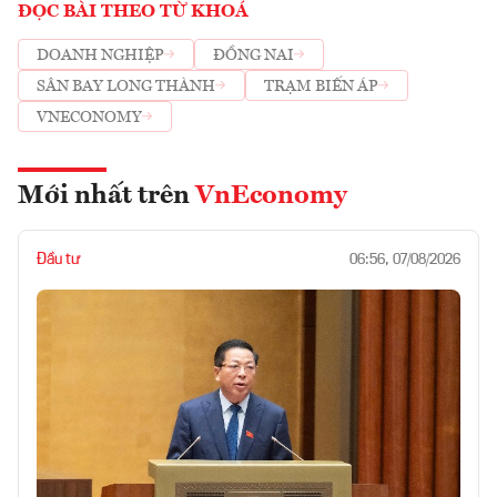
ĐỌC BÀI THEO TỪ KHOÁ
DOANH NGHIỆP
ĐỒNG NAI
SÂN BAY LONG THÀNH
TRẠM BIẾN ÁP
VNECONOMY
Mới nhất trên
VnEconomy
Đầu tư
06:56, 07/08/2026