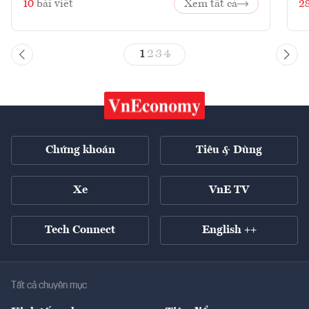
10
bài viết
Xem tất cả
2
1
2
3
4
Chứng khoán
Tiêu & Dùng
Xe
VnE TV
Tech Connect
English ++
Tất cả chuyên mục