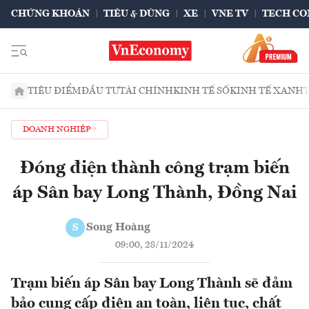
CHỨNG KHOÁN
TIÊU & DÙNG
XE
VNE TV
TECH CO
TIÊU ĐIỂM
ĐẦU TƯ
TÀI CHÍNH
KINH TẾ SỐ
KINH TẾ XANH
DOANH NGHIỆP
Đóng điện thành công trạm biến
áp Sân bay Long Thành, Đồng Nai
Song Hoàng
S
09:00, 28/11/2024
Trạm biến áp Sân bay Long Thành sẽ đảm
bảo cung cấp điện an toàn, liên tục, chất