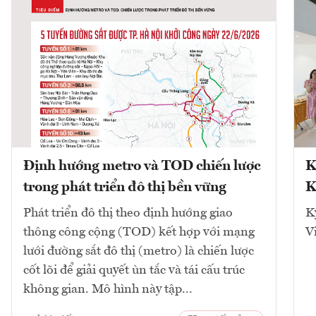
Định hướng metro và TOD chiến lược
K
trong phát triển đô thị bền vững
K
Phát triển đô thị theo định hướng giao
K
thông công cộng (TOD) kết hợp với mạng
V
lưới đường sắt đô thị (metro) là chiến lược
cốt lõi để giải quyết ùn tắc và tái cấu trúc
không gian. Mô hình này tập...