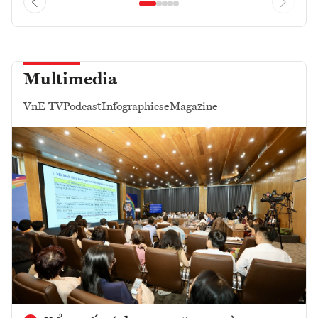
Multimedia
VnE TV
Podcast
Infographics
eMagazine