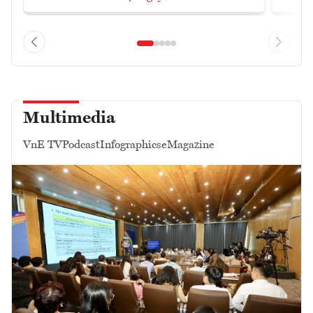
Multimedia
VnE TV
Podcast
Infographics
eMagazine