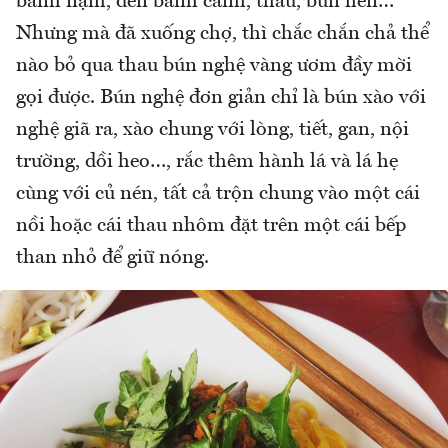
bánh nậm, đến bánh canh, thấu, bún hến…
Nhưng mà đã xuống chợ, thì chắc chắn chả thể
nào bỏ qua thau bún nghệ vàng ươm đầy mời
gọi được. Bún nghệ đơn giản chỉ là bún xào với
nghệ giã ra, xào chung với lòng, tiết, gan, nội
trường, dồi heo…, rắc thêm hành lá và lá hẹ
cùng với củ nén, tất cả trộn chung vào một cái
nồi hoặc cái thau nhôm đặt trên một cái bếp
than nhỏ để giữ nóng.