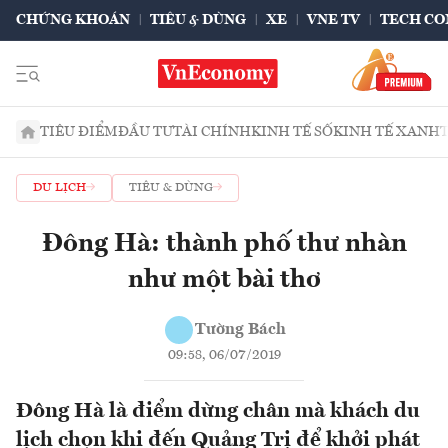
CHỨNG KHOÁN
TIÊU & DÙNG
XE
VNE TV
TECH CO
TIÊU ĐIỂM
ĐẦU TƯ
TÀI CHÍNH
KINH TẾ SỐ
KINH TẾ XANH
DU LỊCH
TIÊU & DÙNG
Đông Hà: thành phố thư nhàn
như một bài thơ
Tường Bách
09:58, 06/07/2019
Đông Hà là điểm dừng chân mà khách du
lịch chọn khi đến Quảng Trị để khởi phát