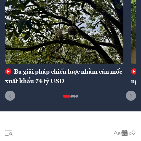
Ba giải pháp chiến lược nhằm cán mốc
xuất khẩu 74 tỷ USD
ngu
Dòng sự kiện