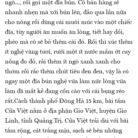
ngò..., rồi gọi một đĩa bún. Cô bán hàng sẽ
nhanh nhẹn mà xới bún lên, đảo qua lần nữa
cho nóng rồi dùng cái muôi múc vào một chiếc
đĩa, tùy người ăn muốn ăn lòng, tiết hay dồi,
phèo mà cô sẽ bỏ thêm cái đó. Rồi thì xúc thêm
ít nghệ vàng tươi, rưới một ít nước mắm ớt cay
nồng đo đỏ, rải thêm ít ngò xanh xanh cho
thơm rồi rắc thêm chút tiêu đen đen, vậy là có
ngay một đĩa bún nghệ vừa làm nức lòng vừa
làm đã mắt kẻ đang cồn cào với cái bụng réo
rắt.Cách thành phố Đông Hà 15 km, bãi tắm
Cửa Việt nằm ở địa phận Gio Việt, huyện Gio
Linh, tỉnh Quảng Trị. Cửa Việt trải dài với bãi
tắm rộng, cát trắng mịn, sạch sẽ bên những