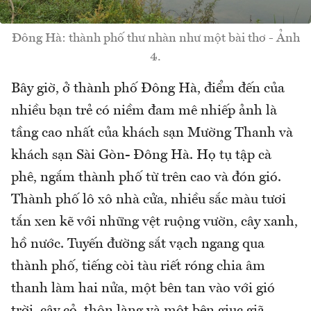
Đông Hà: thành phố thư nhàn như một bài thơ - Ảnh
4.
Bây giờ, ở thành phố Đông Hà, điểm đến của
nhiều bạn trẻ có niềm đam mê nhiếp ảnh là
tầng cao nhất của khách sạn Mường Thanh và
khách sạn Sài Gòn- Đông Hà. Họ tụ tập cà
phê, ngắm thành phố từ trên cao và đón gió.
Thành phố lô xô nhà cửa, nhiều sắc màu tươi
tắn xen kẽ với những vệt ruộng vườn, cây xanh,
hồ nước. Tuyến đường sắt vạch ngang qua
thành phố, tiếng còi tàu riết róng chia âm
thanh làm hai nửa, một bên tan vào với gió
trời, cây cỏ, thôn làng và một bên giục giã