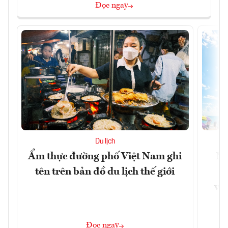
Đọc ngay
Du lịch
Ẩm thực đường phố Việt Nam ghi
Ni
tên trên bản đồ du lịch thế giới
g
vùn
Đọc ngay