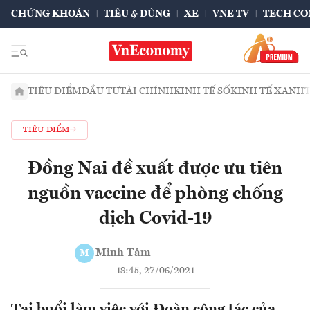
CHỨNG KHOÁN
TIÊU & DÙNG
XE
VNE TV
TECH CO
TIÊU ĐIỂM
ĐẦU TƯ
TÀI CHÍNH
KINH TẾ SỐ
KINH TẾ XANH
TIÊU ĐIỂM
Đồng Nai đề xuất được ưu tiên
nguồn vaccine để phòng chống
dịch Covid-19
Minh Tâm
M
18:45, 27/06/2021
Tại buổi làm việc với Đoàn công tác của