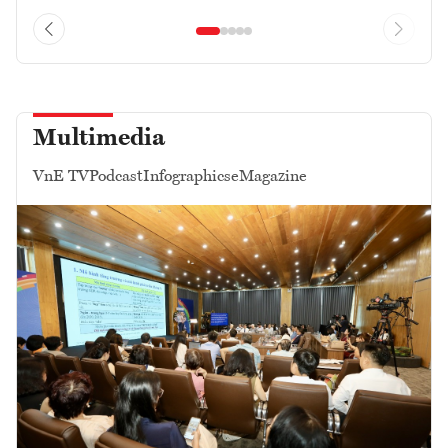
Multimedia
VnE TV
Podcast
Infographics
eMagazine