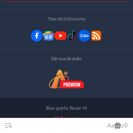
Theo dõi VnEconomy
Đặt mua ấn phẩm
Bản quyền thuộc về
VnEconomy
Tạp chí điện tử của Hội Khoa học Kinh tế Việt Nam