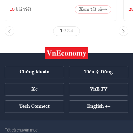
10
bài viết
Xem tất cả
2
1
2
3
4
Chứng khoán
Tiêu & Dùng
Xe
VnE TV
Tech Connect
English ++
Tất cả chuyên mục