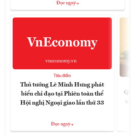
Đọc ngay
Tiêu điểm
Thủ tướng Lê Minh Hưng phát
Quốc
biểu chỉ đạo tại Phiên toàn thể
xem
Hội nghị Ngoại giao lần thứ 33
Đọc ngay