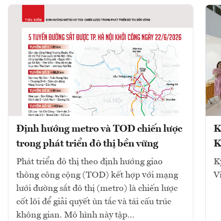
Định hướng metro và TOD chiến lược
K
trong phát triển đô thị bền vững
K
Phát triển đô thị theo định hướng giao
K
thông công cộng (TOD) kết hợp với mạng
V
lưới đường sắt đô thị (metro) là chiến lược
cốt lõi để giải quyết ùn tắc và tái cấu trúc
không gian. Mô hình này tập...