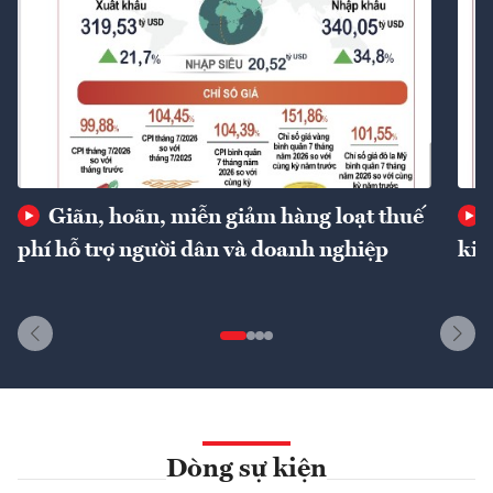
Giãn, hoãn, miễn giảm hàng loạt thuế
phí hỗ trợ người dân và doanh nghiệp
kin
Dòng sự kiện