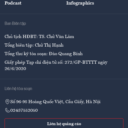
Podcast
Infographics
Giải trí
Y tế
Nhà
Ban Biên tập
Ẩm thực
Chủ tịch HĐBT: TS. Chử Văn Lâm
Tổng biên tập: Chử Thị Hạnh
Tổng thư ký tòa soạn: Đào Quang Bính
Giấy phép Tạp chí điện tử số: 272/GP-BTTTT ngày
26/6/2020
Liên hệ tòa soạn
Số 96-98 Hoàng Quốc Việt, Cầu Giấy, Hà Nội
02437552050
Liên hệ quảng cáo