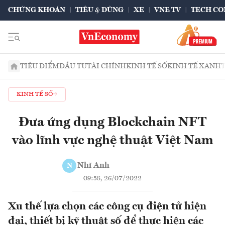
CHỨNG KHOÁN
TIÊU & DÙNG
XE
VNE TV
TECH CO
TIÊU ĐIỂM
ĐẦU TƯ
TÀI CHÍNH
KINH TẾ SỐ
KINH TẾ XANH
KINH TẾ SỐ
Đưa ứng dụng Blockchain NFT
vào lĩnh vực nghệ thuật Việt Nam
Nhĩ Anh
N
09:58, 26/07/2022
Xu thế lựa chọn các công cụ điện tử hiện
đại, thiết bị kỹ thuật số để thực hiện các