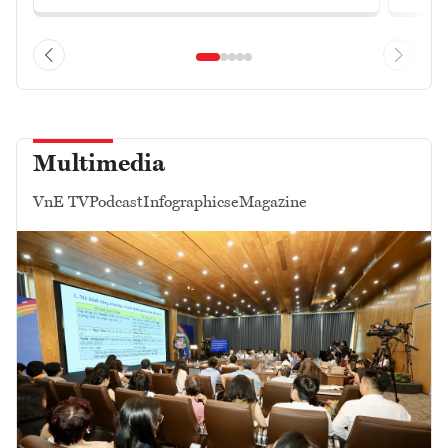
Multimedia
VnE TV
Podcast
Infographics
eMagazine