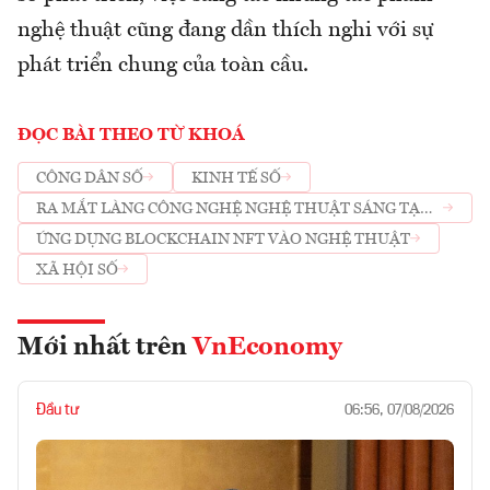
nghệ thuật cũng đang dần thích nghi với sự
phát triển chung của toàn cầu.
ĐỌC BÀI THEO TỪ KHOÁ
CÔNG DÂN SỐ
KINH TẾ SỐ
RA MẮT LÀNG CÔNG NGHỆ NGHỆ THUẬT SÁNG TẠO
TECH ART
ỨNG DỤNG BLOCKCHAIN NFT VÀO NGHỆ THUẬT
XÃ HỘI SỐ
Mới nhất trên
VnEconomy
Đầu tư
06:56, 07/08/2026