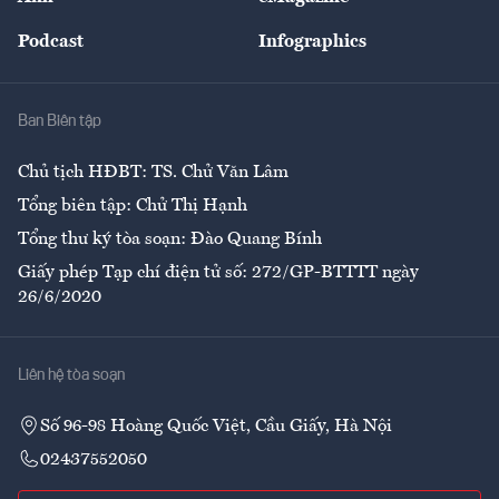
Đẹp +
An sinh
Podcast
Infographics
Giải trí
Y tế
Nhà
Ban Biên tập
Ẩm thực
Chủ tịch HĐBT: TS. Chử Văn Lâm
Tổng biên tập: Chử Thị Hạnh
Tổng thư ký tòa soạn: Đào Quang Bính
Giấy phép Tạp chí điện tử số: 272/GP-BTTTT ngày
26/6/2020
Liên hệ tòa soạn
Số 96-98 Hoàng Quốc Việt, Cầu Giấy, Hà Nội
02437552050