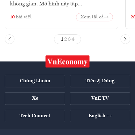
không gian. Mô hình này tập...
10
bài viết
Xem tất cả
2
1
2
3
4
Chứng khoán
Tiêu & Dùng
Xe
VnE TV
Tech Connect
English ++