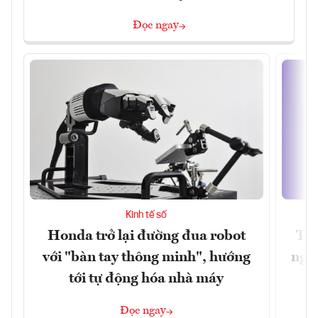
Đọc ngay
Kinh tế số
Honda trở lại đường đua robot
Thủ
với "bàn tay thông minh", hướng
nghẽ
tới tự động hóa nhà máy
Đọc ngay