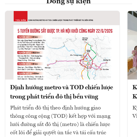
Dòng sự kiện
Định hướng metro và TOD chiến lược
K
trong phát triển đô thị bền vững
K
Phát triển đô thị theo định hướng giao
K
thông công cộng (TOD) kết hợp với mạng
V
lưới đường sắt đô thị (metro) là chiến lược
cốt lõi để giải quyết ùn tắc và tái cấu trúc