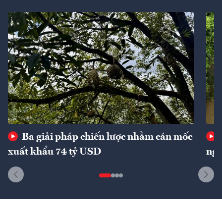
Ba giải pháp chiến lược nhằm cán mốc
xuất khẩu 74 tỷ USD
ngu