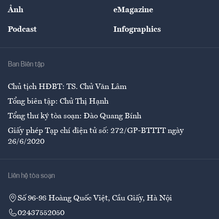
Sự kiện
Nhân lực
Ảnh
eMagazine
Đẹp +
An sinh
Podcast
Infographics
Giải trí
Y tế
Nhà
Ban Biên tập
Ẩm thực
Chủ tịch HĐBT: TS. Chử Văn Lâm
Tổng biên tập: Chử Thị Hạnh
Tổng thư ký tòa soạn: Đào Quang Bính
Giấy phép Tạp chí điện tử số: 272/GP-BTTTT ngày
26/6/2020
Liên hệ tòa soạn
Số 96-98 Hoàng Quốc Việt, Cầu Giấy, Hà Nội
02437552050