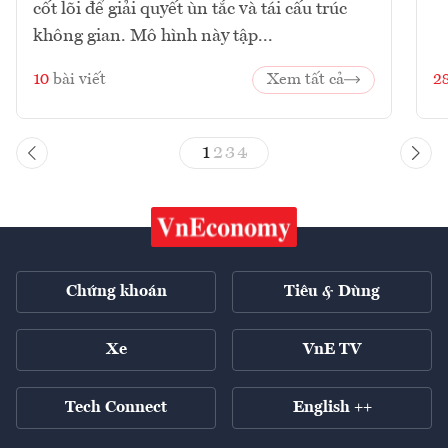
cốt lõi để giải quyết ùn tắc và tái cấu trúc
không gian. Mô hình này tập...
10
bài viết
Xem tất cả
2
1
2
3
4
Chứng khoán
Tiêu & Dùng
Xe
VnE TV
Tech Connect
English ++