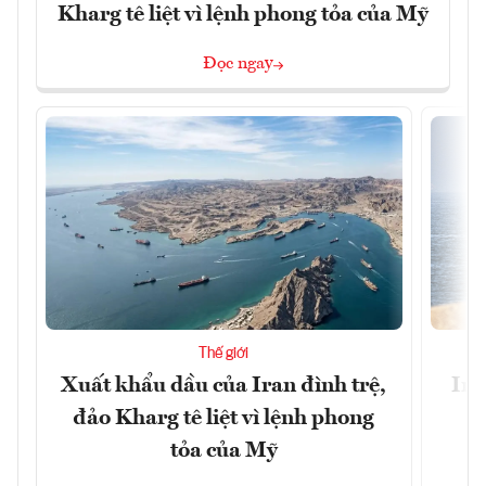
Kharg tê liệt vì lệnh phong tỏa của Mỹ
Đọc ngay
Thế giới
Xuất khẩu dầu của Iran đình trệ,
Ira
đảo Kharg tê liệt vì lệnh phong
tỏa của Mỹ