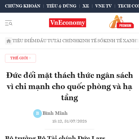
CHỨNG KHOÁN
TIÊU & DÙNG
XE
VNE TV
TECH CO
TIÊU ĐIỂM
ĐẦU TƯ
TÀI CHÍNH
KINH TẾ SỐ
KINH TẾ XANH
THẾ GIỚI
Đức đối mặt thách thức ngân sách
vì chi mạnh cho quốc phòng và hạ
tầng
Bình Minh
B
18:12, 31/07/2025
Bộ trưởng Bộ Tài chính Đức Lars