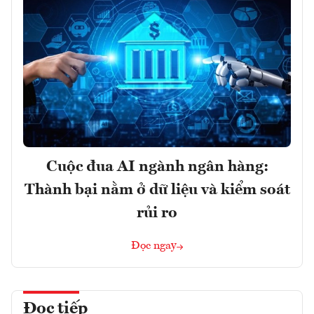
Cuộc đua AI ngành ngân hàng:
Thành bại nằm ở dữ liệu và kiểm soát
rủi ro
Đọc ngay
Đọc tiếp