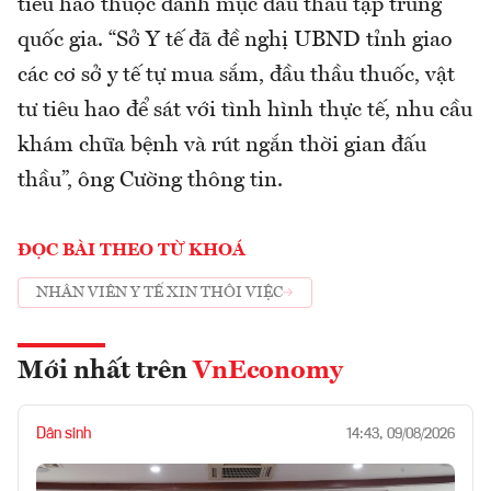
tiêu hao thuộc danh mục đấu thầu tập trung
quốc gia. “Sở Y tế đã đề nghị UBND tỉnh giao
các cơ sở y tế tự mua sắm, đầu thầu thuốc, vật
tư tiêu hao để sát với tình hình thực tế, nhu cầu
khám chữa bệnh và rút ngắn thời gian đấu
thầu”, ông Cường thông tin.
ĐỌC BÀI THEO TỪ KHOÁ
NHÂN VIÊN Y TẾ XIN THÔI VIỆC
Mới nhất trên
VnEconomy
Dân sinh
14:43, 09/08/2026