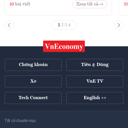
10
bài viết
Xem tất cả
2
1
2
3
4
Chứng khoán
Tiêu & Dùng
Xe
VnE TV
Tech Connect
English ++
Tất cả chuyên mục