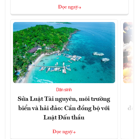
Đọc ngay
Dân sinh
Sửa Luật Tài nguyên, môi trường
L
biển và hải đảo: Cần đồng bộ với
đổi)
Luật Đấu thầu
Đọc ngay