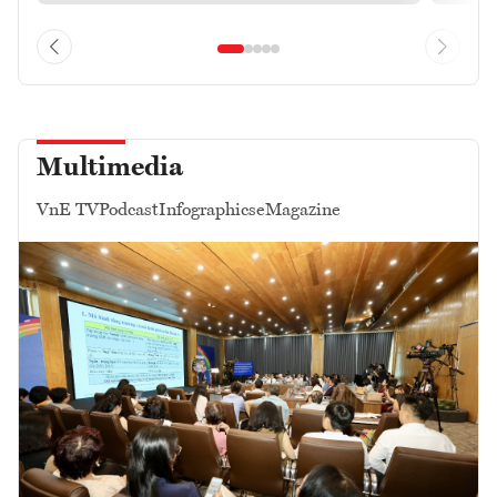
Multimedia
VnE TV
Podcast
Infographics
eMagazine