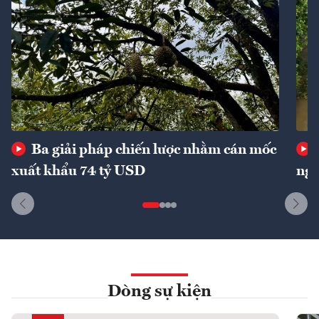
Ba giải pháp chiến lược nhằm cán mốc
xuất khẩu 74 tỷ USD
ngu
Dòng sự kiện