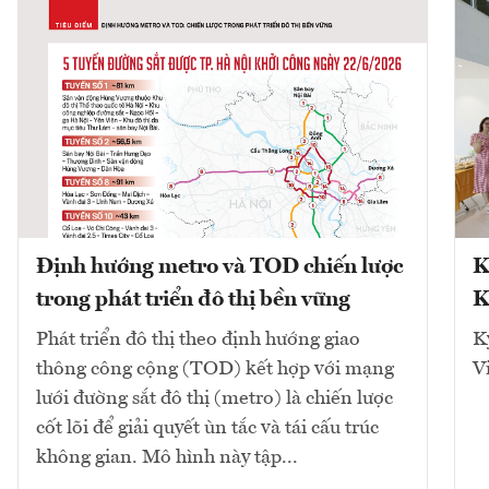
Định hướng metro và TOD chiến lược
K
trong phát triển đô thị bền vững
K
Phát triển đô thị theo định hướng giao
K
thông công cộng (TOD) kết hợp với mạng
V
lưới đường sắt đô thị (metro) là chiến lược
cốt lõi để giải quyết ùn tắc và tái cấu trúc
không gian. Mô hình này tập...