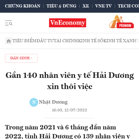
CHỨNG KHOÁN
TIÊU & DÙNG
XE
VNE TV
TECH CO
TIÊU ĐIỂM
ĐẦU TƯ
TÀI CHÍNH
KINH TẾ SỐ
KINH TẾ XANH
DÂN SINH
Gần 140 nhân viên y tế Hải Dương
xin thôi việc
Nhật Dương
N
16:50, 12/07/2022
Trong năm 2021 và 6 tháng đầu năm
2022, tỉnh Hải Dương có 139 nhân viên y