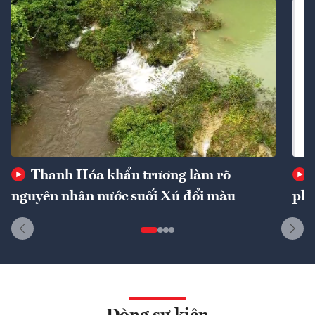
Thanh Hóa khẩn trương làm rõ
nguyên nhân nước suối Xú đổi màu
phí