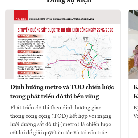
Dòng sự kiện
Định hướng metro và TOD chiến lược
K
trong phát triển đô thị bền vững
K
Phát triển đô thị theo định hướng giao
K
thông công cộng (TOD) kết hợp với mạng
V
lưới đường sắt đô thị (metro) là chiến lược
cốt lõi để giải quyết ùn tắc và tái cấu trúc