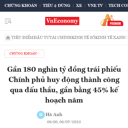
CHỨNG KHOÁN
TIÊU & DÙNG
XE
VNE TV
TECH CO
TIÊU ĐIỂM
ĐẦU TƯ
TÀI CHÍNH
KINH TẾ SỐ
KINH TẾ XANH
CHỨNG KHOÁN
Gần 180 nghìn tỷ đồng trái phiếu
Chính phủ huy động thành công
qua đấu thầu, gần bằng 45% kế
hoạch năm
Hà Anh
H
06:00, 06/07/2023