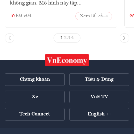
không gian. Mô hình này tập...
10
bài viết
Xem tất cả
2
1
2
3
4
Chứng khoán
Tiêu & Dùng
Xe
VnE TV
Tech Connect
English ++