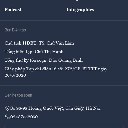
Đẹp +
An sinh
Podcast
Infographics
Giải trí
Y tế
Nhà
Ban Biên tập
Ẩm thực
Chủ tịch HĐBT: TS. Chử Văn Lâm
Tổng biên tập: Chử Thị Hạnh
Tổng thư ký tòa soạn: Đào Quang Bính
Giấy phép Tạp chí điện tử số: 272/GP-BTTTT ngày
26/6/2020
Liên hệ tòa soạn
Số 96-98 Hoàng Quốc Việt, Cầu Giấy, Hà Nội
02437552050