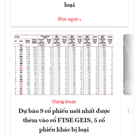
loại
Đọc ngay
Chứng khoán
Dự báo 9 cổ phiếu mới nhất được
Có t
thêm vào rổ FTSE GEIS, 5 cổ
phiếu khác bị loại