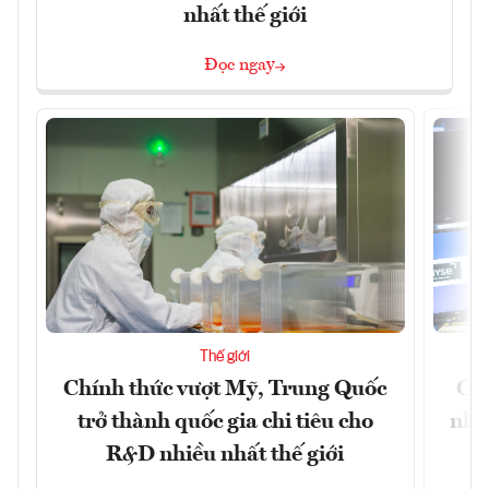
nhất thế giới
Đọc ngay
Thế giới
Chính thức vượt Mỹ, Trung Quốc
Chứ
trở thành quốc gia chi tiêu cho
nhờ
R&D nhiều nhất thế giới