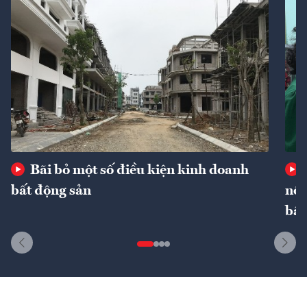
Bãi bỏ một số điều kiện kinh doanh
bất động sản
nôn
bất