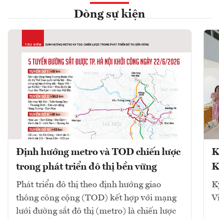
Dòng sự kiện
Định hướng metro và TOD chiến lược
K
trong phát triển đô thị bền vững
K
Phát triển đô thị theo định hướng giao
K
thông công cộng (TOD) kết hợp với mạng
V
lưới đường sắt đô thị (metro) là chiến lược