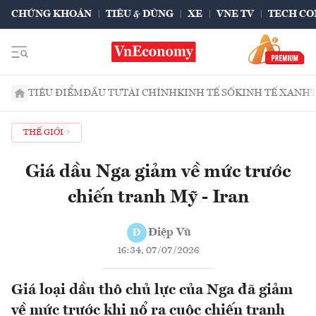
CHỨNG KHOÁN
TIÊU & DÙNG
XE
VNE TV
TECH CO
TIÊU ĐIỂM
ĐẦU TƯ
TÀI CHÍNH
KINH TẾ SỐ
KINH TẾ XANH
THẾ GIỚI
Giá dầu Nga giảm về mức trước
chiến tranh Mỹ - Iran
Điệp Vũ
Đ
16:34, 07/07/2026
Giá loại dầu thô chủ lực của Nga đã giảm
về mức trước khi nổ ra cuộc chiến tranh