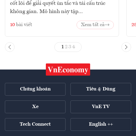
cốt lõi để giải quyết ùn tắc và tái cấu trúc
không gian. Mô hình này tập...
10
bài viết
Xem tất cả
2
1
2
3
4
Chứng khoán
Tiêu & Dùng
Xe
VnE TV
Tech Connect
English ++