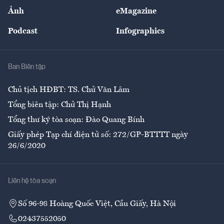
Sự kiện
Nhân lực
Ảnh
eMagazine
Đẹp +
An sinh
Podcast
Infographics
Giải trí
Y tế
Nhà
Ban Biên tập
Ẩm thực
Chủ tịch HĐBT: TS. Chử Văn Lâm
Tổng biên tập: Chử Thị Hạnh
Tổng thư ký tòa soạn: Đào Quang Bính
Giấy phép Tạp chí điện tử số: 272/GP-BTTTT ngày
26/6/2020
Liên hệ tòa soạn
Số 96-98 Hoàng Quốc Việt, Cầu Giấy, Hà Nội
02437552050