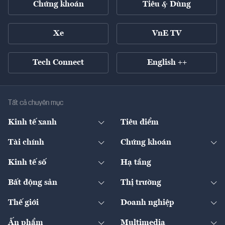
Chứng khoán
Tiêu & Dùng
Xe
VnE TV
Tech Connect
English ++
Tất cả chuyên mục
Kinh tế xanh
Tiêu điểm
Chuyển động xanh
Tài chính
Chứng khoán
Pháp lý
Ngân hàng
Doanh nghiệp niêm yết
Kinh tế số
Hạ tầng
Thương hiệu xanh
Thị trường vốn
Thị trường
Sản phẩm - Thị trường
Bất động sản
Thị trường
Diễn đàn
Thuế
Đầu tư
Tài sản số
Chính sách
Xuất nhập khẩu
Thế giới
Doanh nghiệp
Bảo hiểm
Quốc tế
Dịch vụ số
Thị trường
Khung pháp lý
Kinh tế
Chuyển động
Ấn phẩm
Multimedia