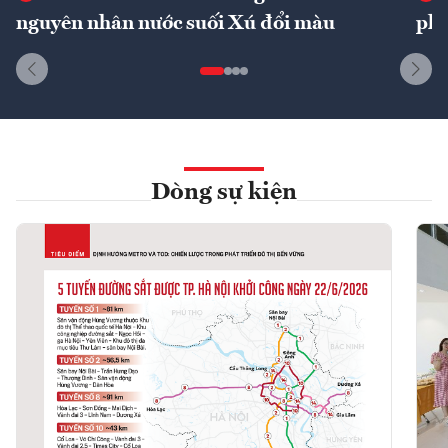
nguyên nhân nước suối Xú đổi màu
phí
Dòng sự kiện