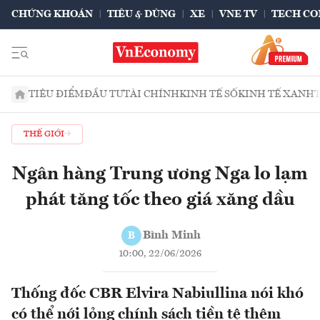
CHỨNG KHOÁN
TIÊU & DÙNG
XE
VNE TV
TECH CO
TIÊU ĐIỂM
ĐẦU TƯ
TÀI CHÍNH
KINH TẾ SỐ
KINH TẾ XANH
THẾ GIỚI
Ngân hàng Trung ương Nga lo lạm
phát tăng tốc theo giá xăng dầu
Bình Minh
B
10:00, 22/06/2026
Thống đốc CBR Elvira Nabiullina nói khó
có thể nới lỏng chính sách tiền tệ thêm