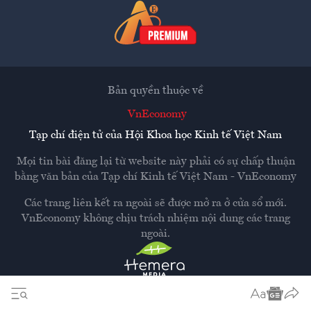
Bản quyền thuộc về
VnEconomy
Tạp chí điện tử của Hội Khoa học Kinh tế Việt Nam
Mọi tin bài đăng lại từ website này phải có sự chấp thuận
bằng văn bản của
Tạp chí Kinh tế Việt Nam - VnEconomy
Các trang liên kết ra ngoài sẽ được mở ra ở cửa sổ mới.
VnEconomy không chịu trách nhiệm nội dung các trang
ngoài.
Thiết kế và phát triển bởi
Hemera Media
Dựa trên nền tảng
Hemera AI CMS