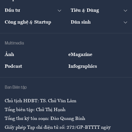
Khung pháp lý
Start-up
Dự án
Công nghiệp
Chuyển động 24h
Đối thoại
The Guide
Video
Đầu tư
Tiêu & Dùng
Quản trị số
Cafe BĐS
Thị trường
Kinh doanh
Kết nối
Tạp chí kinh tế Việt Nam
eMagazine
Nhà đầu tư
Du lịch
Công nghệ & Startup
Dân sinh
Tư vấn
Nông sản
Doanh nhân
Tư vấn Tiêu & Dùng
Infographics
Hạ tầng
Sức khỏe
Khung pháp lý
Doanh nghiệp
Địa phương
Thị trường
Bảo hiểm
Multimedia
Sự kiện
Nhân lực
Ảnh
eMagazine
Đẹp +
An sinh
Podcast
Infographics
Giải trí
Y tế
Nhà
Ban Biên tập
Ẩm thực
Chủ tịch HĐBT: TS. Chử Văn Lâm
Tổng biên tập: Chử Thị Hạnh
Tổng thư ký tòa soạn: Đào Quang Bính
Giấy phép Tạp chí điện tử số: 272/GP-BTTTT ngày