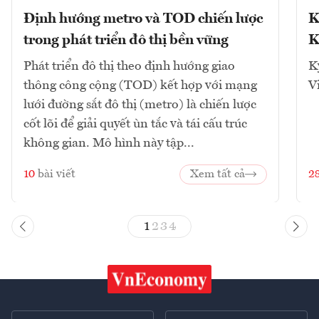
Định hướng metro và TOD chiến lược
K
trong phát triển đô thị bền vững
K
Phát triển đô thị theo định hướng giao
K
thông công cộng (TOD) kết hợp với mạng
V
lưới đường sắt đô thị (metro) là chiến lược
cốt lõi để giải quyết ùn tắc và tái cấu trúc
không gian. Mô hình này tập...
10
bài viết
Xem tất cả
2
1
2
3
4