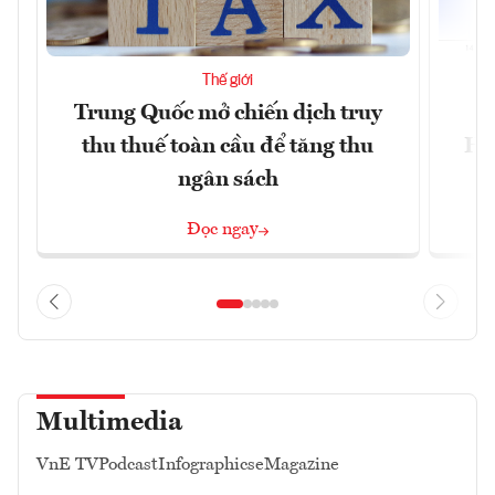
Thế giới
Trung Quốc mở chiến dịch truy
G
thu thuế toàn cầu để tăng thu
Ho
ngân sách
Đọc ngay
Multimedia
VnE TV
Podcast
Infographics
eMagazine