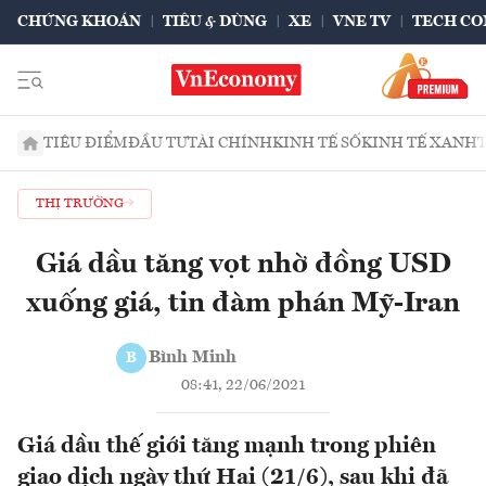
CHỨNG KHOÁN
TIÊU & DÙNG
XE
VNE TV
TECH CO
TIÊU ĐIỂM
ĐẦU TƯ
TÀI CHÍNH
KINH TẾ SỐ
KINH TẾ XANH
THỊ TRƯỜNG
Giá dầu tăng vọt nhờ đồng USD
xuống giá, tin đàm phán Mỹ-Iran
Bình Minh
B
08:41, 22/06/2021
Giá dầu thế giới tăng mạnh trong phiên
giao dịch ngày thứ Hai (21/6), sau khi đã