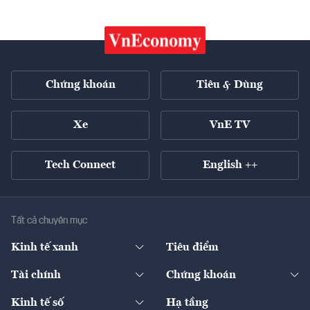
Chứng khoán
Tiêu & Dùng
Xe
VnE TV
Tech Connect
English ++
Tất cả chuyên mục
Kinh tế xanh
Tiêu điểm
Chuyển động xanh
Tài chính
Chứng khoán
Pháp lý
Ngân hàng
Doanh nghiệp niêm yết
Kinh tế số
Hạ tầng