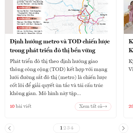
Định hướng metro và TOD chiến lược
K
trong phát triển đô thị bền vững
K
Phát triển đô thị theo định hướng giao
K
thông công cộng (TOD) kết hợp với mạng
V
lưới đường sắt đô thị (metro) là chiến lược
cốt lõi để giải quyết ùn tắc và tái cấu trúc
không gian. Mô hình này tập...
10
bài viết
Xem tất cả
2
1
2
3
4