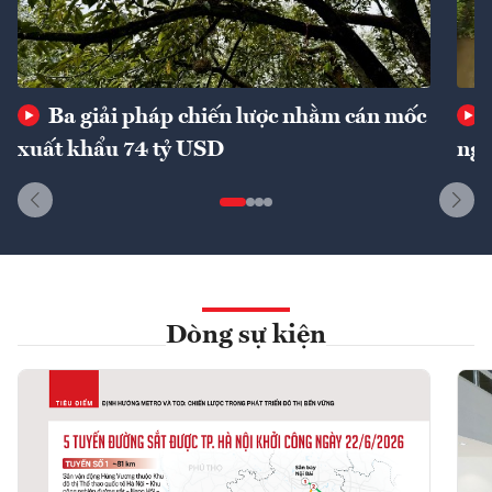
Ba giải pháp chiến lược nhằm cán mốc
xuất khẩu 74 tỷ USD
ngu
Dòng sự kiện