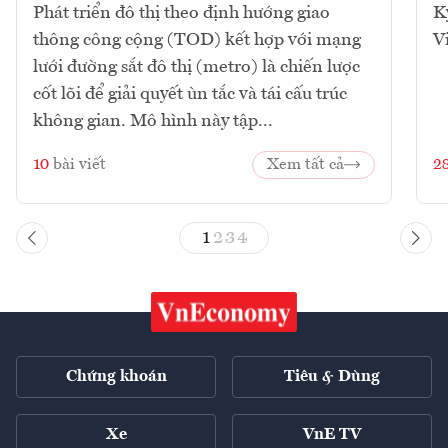
Phát triển đô thị theo định hướng giao
K
thông công cộng (TOD) kết hợp với mạng
V
lưới đường sắt đô thị (metro) là chiến lược
cốt lõi để giải quyết ùn tắc và tái cấu trúc
không gian. Mô hình này tập...
10
bài viết
Xem tất cả
2
1
2
3
4
Chứng khoán
Tiêu & Dùng
Xe
VnE TV