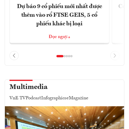
Dự báo 9 cổ phiếu mới nhất được
Có t
thêm vào rổ FTSE GEIS, 5 cổ
phiếu khác bị loại
Đọc ngay
Multimedia
VnE TV
Podcast
Infographics
eMagazine