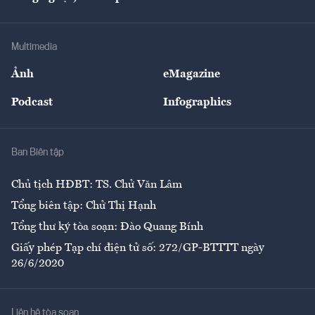
Doanh nhân
Tư vấn Tiêu & Dùng
Infographics
Hạ tầng
Sức khỏe
Khung pháp lý
Doanh nghiệp
Địa phương
Thị trường
Bảo hiểm
Multimedia
Sự kiện
Nhân lực
Ảnh
eMagazine
Đẹp +
An sinh
Podcast
Infographics
Giải trí
Y tế
Nhà
Ban Biên tập
Ẩm thực
Chủ tịch HĐBT: TS. Chử Văn Lâm
Tổng biên tập: Chử Thị Hạnh
Tổng thư ký tòa soạn: Đào Quang Bính
Giấy phép Tạp chí điện tử số: 272/GP-BTTTT ngày
26/6/2020
Liên hệ tòa soạn