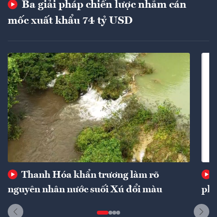
Ba giải pháp chiến lược nhằm cán
mốc xuất khẩu 74 tỷ USD
Thanh Hóa khẩn trương làm rõ
nguyên nhân nước suối Xú đổi màu
phí