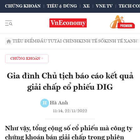
CHỨNG KHOÁN
TIÊU & DÙNG
XE
VNE TV
TECH CO
TIÊU ĐIỂM
ĐẦU TƯ
TÀI CHÍNH
KINH TẾ SỐ
KINH TẾ XANH
CHỨNG KHOÁN
Gia đình Chủ tịch báo cáo kết quả
giải chấp cổ phiếu DIG
Hà Anh
H
11:14, 22/11/2022
Như vậy, tổng cộng số cổ phiếu mà công ty
chứng khoán bán giải chấp trong phiên