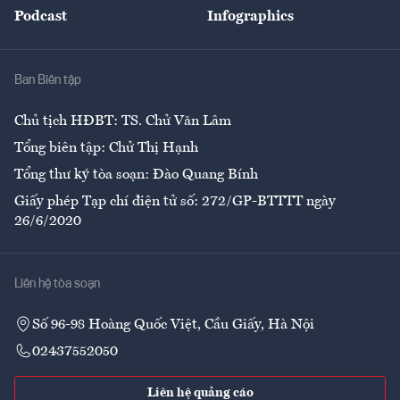
Podcast
Infographics
Giải trí
Y tế
Nhà
Ban Biên tập
Ẩm thực
Chủ tịch HĐBT: TS. Chử Văn Lâm
Tổng biên tập: Chử Thị Hạnh
Tổng thư ký tòa soạn: Đào Quang Bính
Giấy phép Tạp chí điện tử số: 272/GP-BTTTT ngày
26/6/2020
Liên hệ tòa soạn
Số 96-98 Hoàng Quốc Việt, Cầu Giấy, Hà Nội
02437552050
Liên hệ quảng cáo