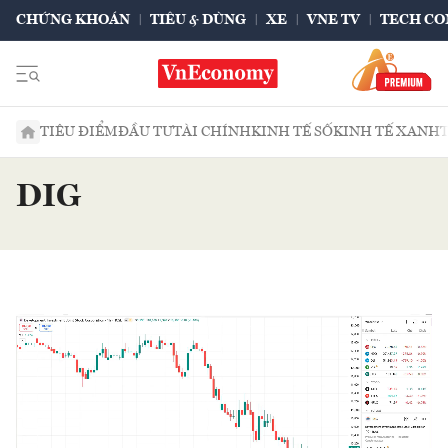
CHỨNG KHOÁN
TIÊU & DÙNG
XE
VNE TV
TECH CO
TIÊU ĐIỂM
ĐẦU TƯ
TÀI CHÍNH
KINH TẾ SỐ
KINH TẾ XANH
DIG