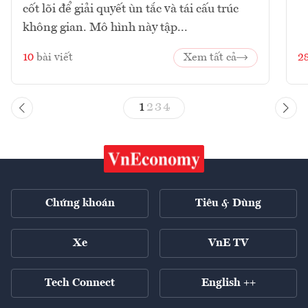
cốt lõi để giải quyết ùn tắc và tái cấu trúc
không gian. Mô hình này tập...
10
bài viết
Xem tất cả
2
1
2
3
4
Chứng khoán
Tiêu & Dùng
Xe
VnE TV
Tech Connect
English ++