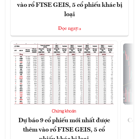
vào rổ FTSE GEIS, 5 cổ phiếu khác bị
loại
Đọc ngay
Chứng khoán
Dự báo 9 cổ phiếu mới nhất được
Có t
thêm vào rổ FTSE GEIS, 5 cổ