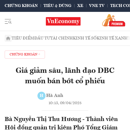
CHỨNG KHOÁN
TIÊU & DÙNG
XE
VNE TV
TECH CO
TIÊU ĐIỂM
ĐẦU TƯ
TÀI CHÍNH
KINH TẾ SỐ
KINH TẾ XANH
CHỨNG KHOÁN
Giá giảm sâu, lãnh đạo DBC
muốn bán bớt cổ phiếu
Hà Anh
H
10:13, 09/04/2025
Bà Nguyễn Thị Thu Hương - Thành viên
Hội đồng quản trị kiêm Phó Tổng Giám