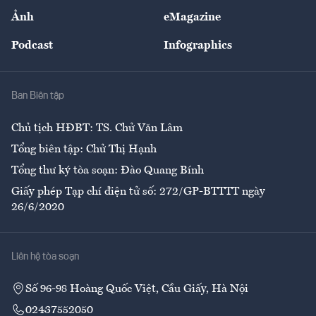
Sự kiện
Nhân lực
Ảnh
eMagazine
Đẹp +
An sinh
Podcast
Infographics
Giải trí
Y tế
Nhà
Ban Biên tập
Ẩm thực
Chủ tịch HĐBT: TS. Chử Văn Lâm
Tổng biên tập: Chử Thị Hạnh
Tổng thư ký tòa soạn: Đào Quang Bính
Giấy phép Tạp chí điện tử số: 272/GP-BTTTT ngày
26/6/2020
Liên hệ tòa soạn
Số 96-98 Hoàng Quốc Việt, Cầu Giấy, Hà Nội
02437552050