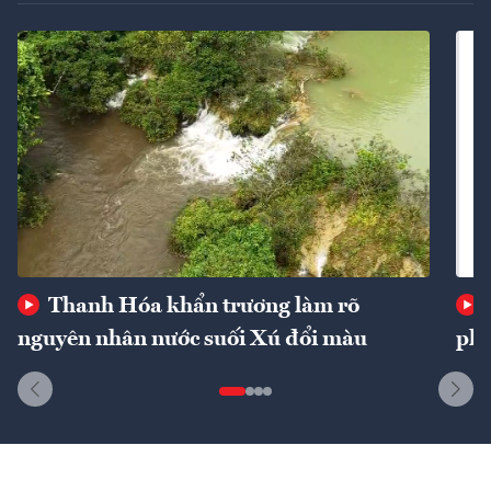
Thanh Hóa khẩn trương làm rõ
nguyên nhân nước suối Xú đổi màu
phí