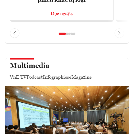
phiếu khác bị loại
Đọc ngay
Multimedia
VnE TV
Podcast
Infographics
eMagazine