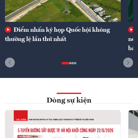
Điểm nhấn kỳ họp Quốc hội không
thường lệ lần thứ nhất
nôn
bất
Dòng sự kiện