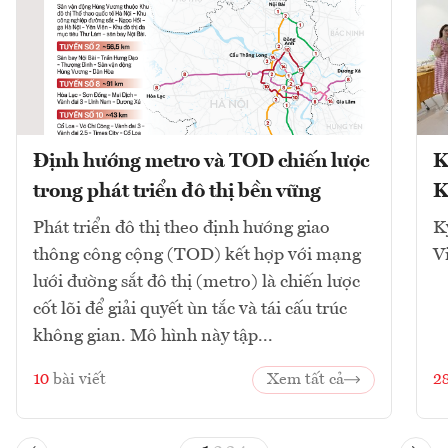
Định hướng metro và TOD chiến lược
K
trong phát triển đô thị bền vững
K
Phát triển đô thị theo định hướng giao
K
thông công cộng (TOD) kết hợp với mạng
V
lưới đường sắt đô thị (metro) là chiến lược
cốt lõi để giải quyết ùn tắc và tái cấu trúc
không gian. Mô hình này tập...
10
bài viết
Xem tất cả
2