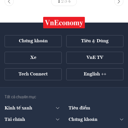
1
2
3
4
Chứng khoán
Tiêu & Dùng
Xe
VnE TV
Tech Connect
English ++
Tất cả chuyên mục
Kinh tế xanh
Tiêu điểm
Chuyển động xanh
Tài chính
Chứng khoán
Pháp lý
Ngân hàng
Doanh nghiệp niêm yết