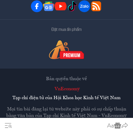
Đặt mua ấn phẩm
Bản quyền thuộc về
VnEconomy
Tạp chí điện tử của Hội Khoa học Kinh tế Việt Nam
Mọi tin bài đăng lại từ website này phải có sự chấp thuận
bằng văn bản của
Tạp chí Kinh tế Việt Nam - VnEconomy
Các trang liên kết ra ngoài sẽ được mở ra ở cửa sổ mới.