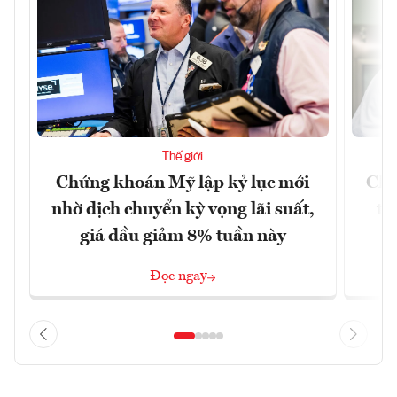
Thế giới
Chứng khoán Mỹ lập kỷ lục mới
Chí
nhờ dịch chuyển kỳ vọng lãi suất,
tr
giá dầu giảm 8% tuần này
Đọc ngay