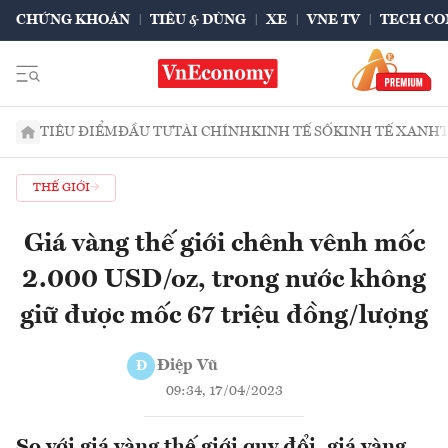
CHỨNG KHOÁN
TIÊU & DÙNG
XE
VNE TV
TECH CO
TIÊU ĐIỂM
ĐẦU TƯ
TÀI CHÍNH
KINH TẾ SỐ
KINH TẾ XANH
THẾ GIỚI
Giá vàng thế giới chênh vênh mốc
2.000 USD/oz, trong nước không
giữ được mốc 67 triệu đồng/lượng
Điệp Vũ
Đ
09:34, 17/04/2023
So với giá vàng thế giới quy đổi, giá vàng