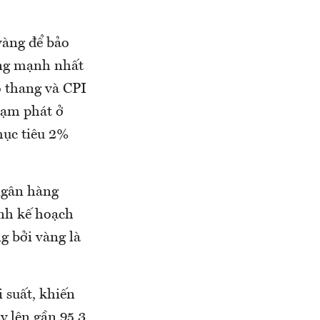
vàng để bảo
tăng mạnh nhất
o thang và CPI
lạm phát ở
mục tiêu 2%
ngân hàng
anh kế hoạch
g bởi vàng là
 suất, khiến
y lên gần 95,3