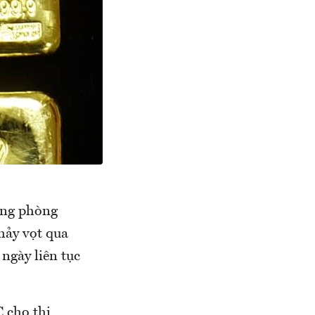
àng phòng
hảy vọt qua
ngày liên tục
 cho thị