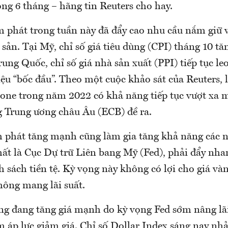
ng 6 tháng – hãng tin Reuters cho hay.
àm phát trong tuần này đã đẩy cao nhu cầu nắm giữ 
ài sản. Tại Mỹ, chỉ số giá tiêu dùng (CPI) tháng 10 
ung Quốc, chỉ số giá nhà sản xuất (PPI) tiếp tục le
ệu “bốc đầu”. Theo một cuộc khảo sát của Reuters, 
one trong năm 2022 có khả năng tiếp tục vượt xa 
Trung ương châu Âu (ECB) đề ra.
m phát tăng mạnh cũng làm gia tăng khả năng các 
hất là Cục Dự trữ Liên bang Mỹ (Fed), phải đẩy nh
h sách tiền tệ. Kỳ vọng này không có lợi cho giá vàn
hông mang lãi suất.
 đang tăng giá mạnh do kỳ vọng Fed sớm nâng lãi
 áp lực giảm giá. Chỉ số Dollar Index sáng nay nhả