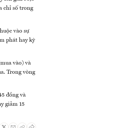
 chỉ số trong
thuộc vào sự
ạm phát hay kỳ
(mua vào) và
ua. Trong vòng
45 đồng và
ày giảm 15