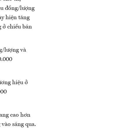
iệu đồng/lượng
ày hiện tăng
 ở chiều bán
ng/lượng và
0.000
ương hiệu ở
000
đang cao hơn
 vào sáng qua.