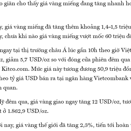
o giãn cho thấy giá vàng miếng đang tăng nhanh h
y, giá vàng miếng đã tăng thêm khoảng 1,4-1,5 triệ
, chưa khi nào giá vàng miếng vượt mốc 60 triệu đ
ngay tại thị trường châu Á lúc gần 10h theo giờ Vi
z, giảm 5,7 USD/oz so với đóng cửa phiên đêm qua
từ Kitco.com. Mức giá này tương đương 50,9 triệu đ
theo tỷ giá USD bán ra tại ngân hàng Vietcombank 
ên quan.
ỹ đêm qua, giá vàng giao ngay tăng 12 USD/oz, tư
t ở 1.862,9 USD/oz.
i nay, giá vàng thế giới đã tăng 2,3%, tiến tới hoàn 