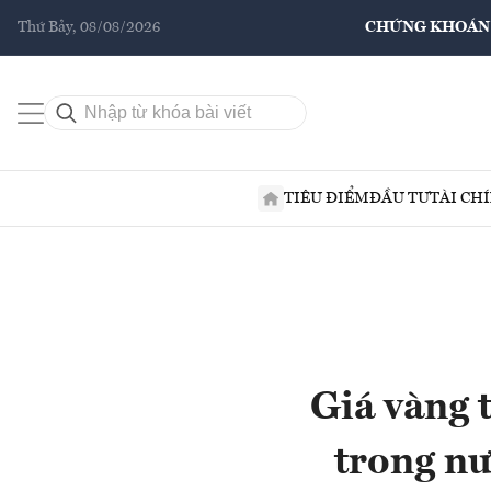
Thứ Bảy, 08/08/2026
CHỨNG KHOÁN
TIÊU ĐIỂM
ĐẦU TƯ
TÀI CH
Giá vàng 
trong nư