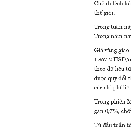
Chênh lệch ké
thế giới.
Trong tuần nà
Trong năm nay
Giá vàng giao 
1.857,2 USD/o
theo dữ liệu 
được quy đổi 
các chi phí li
Trong phiên M
gần 0,7%, chố
Từ đầu tuần tớ