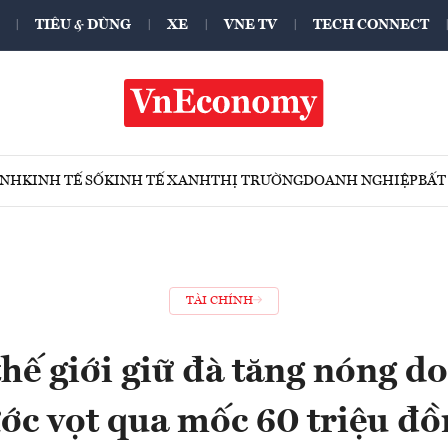
TIÊU & DÙNG
XE
VNE TV
TECH CONNECT
ÍNH
KINH TẾ SỐ
KINH TẾ XANH
THỊ TRƯỜNG
DOANH NGHIỆP
BẤT
TÀI CHÍNH
thế giới giữ đà tăng nóng do
ớc vọt qua mốc 60 triệu đ