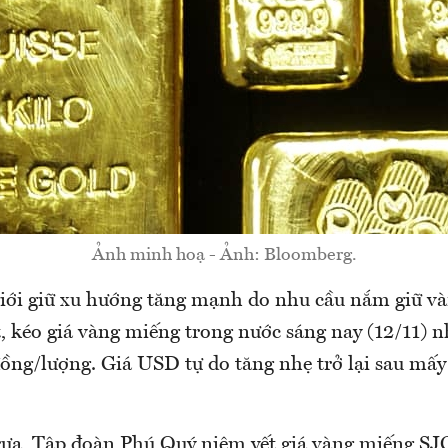
Ảnh minh hoạ - Ảnh: Bloomberg.
giới giữ xu hướng tăng mạnh do nhu cầu nắm giữ v
, kéo giá vàng miếng trong nước sáng nay (12/11) n
ồng/lượng. Giá USD tự do tăng nhẹ trở lại sau mấy 
rưa, Tập đoàn Phú Quý niêm yết giá vàng miếng SJC