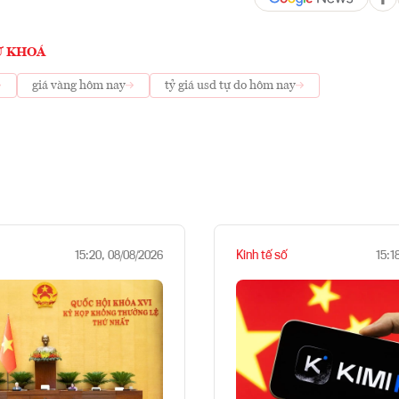
Ừ KHOÁ
giá vàng hôm nay
tỷ giá usd tự do hôm nay
Kinh tế số
15:20, 08/08/2026
15:1