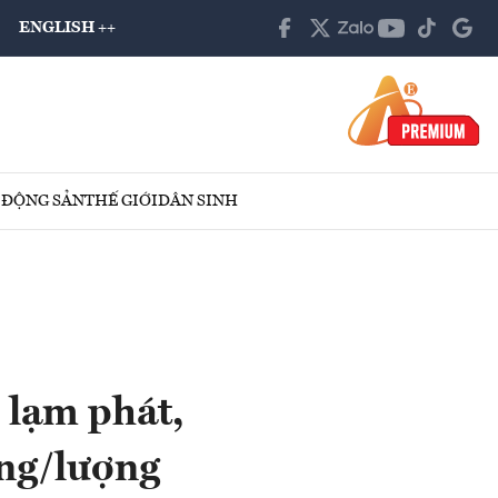
ENGLISH ++
 ĐỘNG SẢN
THẾ GIỚI
DÂN SINH
 lạm phát,
ồng/lượng