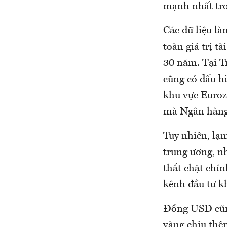
mạnh nhất tro
Các dữ liệu l
toàn giá trị t
30 năm. Tại Tr
cũng có dấu hi
khu vực Euroz
mà Ngân hàng 
Tuy nhiên, lạ
trung ương, n
thắt chặt chín
kênh đầu tư k
Đồng USD cũng
vàng chịu thêm