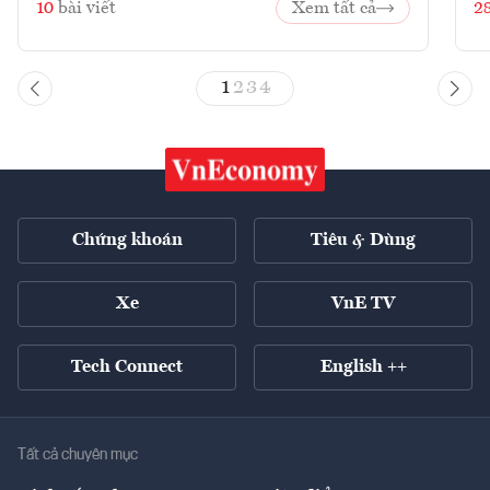
10
bài viết
Xem tất cả
2
1
2
3
4
Chứng khoán
Tiêu & Dùng
Xe
VnE TV
Tech Connect
English ++
Tất cả chuyên mục