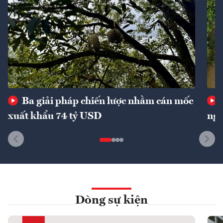
Ba giải pháp chiến lược nhằm cán mốc
xuất khẩu 74 tỷ USD
ngu
Dòng sự kiện