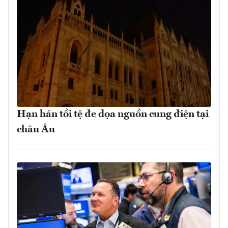
Hạn hán tồi tệ đe dọa nguồn cung điện tại
châu Âu