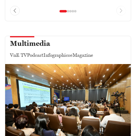
Multimedia
VnE TV
Podcast
Infographics
eMagazine