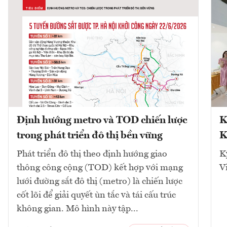
Định hướng metro và TOD chiến lược
K
trong phát triển đô thị bền vững
K
Phát triển đô thị theo định hướng giao
K
thông công cộng (TOD) kết hợp với mạng
V
lưới đường sắt đô thị (metro) là chiến lược
cốt lõi để giải quyết ùn tắc và tái cấu trúc
không gian. Mô hình này tập...