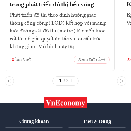
trong phát triển đô thị bền vững
K
Phát triển đô thị theo định hướng giao
K
thông công cộng (TOD) kết hợp với mạng
V
lưới đường sắt đô thị (metro) là chiến lược
cốt lõi để giải quyết ùn tắc và tái cấu trúc
không gian. Mô hình này tập...
10
bài viết
Xem tất cả
2
1
2
3
4
Chứng khoán
Tiêu & Dùng