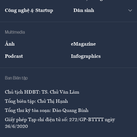
Cafe BĐS
Thị trường
Kinh doanh
Kết nối
Tạp chí kinh tế Việt Nam
eMagazine
Nhà đầu tư
Du lịch
Công nghệ & Startup
Dân sinh
Tư vấn
Nông sản
Doanh nhân
Tư vấn Tiêu & Dùng
Infographics
Hạ tầng
Sức khỏe
Khung pháp lý
Doanh nghiệp
Địa phương
Thị trường
Bảo hiểm
Multimedia
Sự kiện
Nhân lực
Ảnh
eMagazine
Đẹp +
An sinh
Podcast
Infographics
Giải trí
Y tế
Nhà
Ban Biên tập
Ẩm thực
Chủ tịch HĐBT: TS. Chử Văn Lâm
Tổng biên tập: Chử Thị Hạnh
Tổng thư ký tòa soạn: Đào Quang Bính
Giấy phép Tạp chí điện tử số: 272/GP-BTTTT ngày
26/6/2020