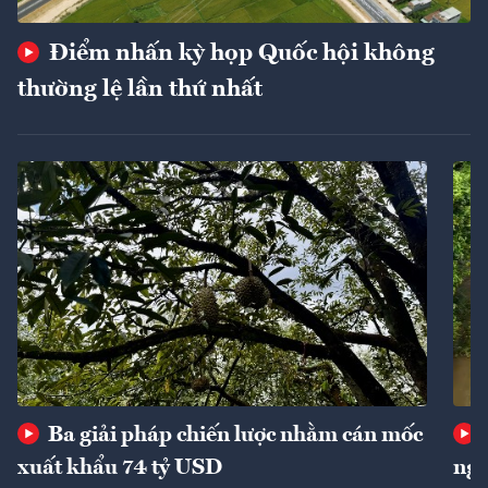
Điểm nhấn kỳ họp Quốc hội không
thường lệ lần thứ nhất
Ba giải pháp chiến lược nhằm cán mốc
xuất khẩu 74 tỷ USD
ngu