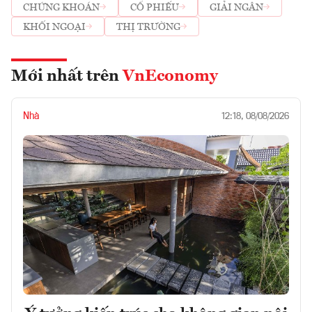
CHỨNG KHOÁN
CỔ PHIẾU
GIẢI NGÂN
KHỐI NGOẠI
THỊ TRƯỜNG
Mới nhất trên
VnEconomy
Nhà
12:18, 08/08/2026