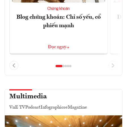
Chứng khoán
Blog chứng khoán: Chỉ số yếu, cổ
Dự 
phiếu mạnh
t
Đọc ngay
Multimedia
VnE TV
Podcast
Infographics
eMagazine