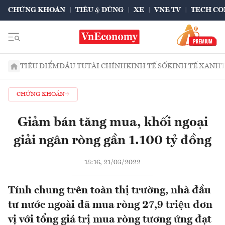
CHỨNG KHOÁN
TIÊU & DÙNG
XE
VNE TV
TECH CO
TIÊU ĐIỂM
ĐẦU TƯ
TÀI CHÍNH
KINH TẾ SỐ
KINH TẾ XANH
CHỨNG KHOÁN
Giảm bán tăng mua, khối ngoại
giải ngân ròng gần 1.100 tỷ đồng
18:16, 21/03/2022
Tính chung trên toàn thị trường, nhà đầu
tư nước ngoài đã mua ròng 27,9 triệu đơn
vị với tổng giá trị mua ròng tương ứng đạt