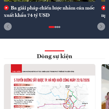
Ba giải pháp chiến lược nhằm cán mốc
xuất khẩu 74 tỷ USD
ngu
Dòng sự kiện