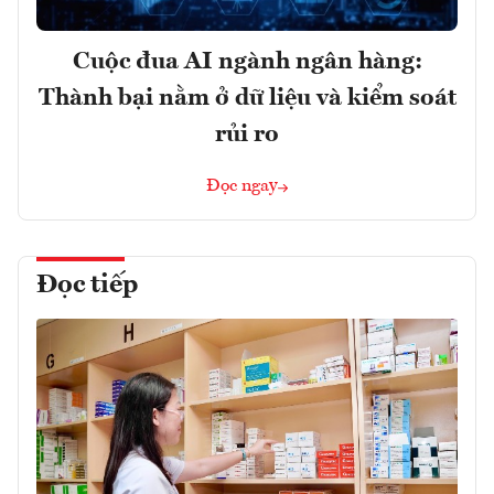
Cuộc đua AI ngành ngân hàng:
Thành bại nằm ở dữ liệu và kiểm soát
rủi ro
Đọc ngay
Đọc tiếp