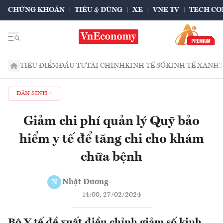
CHỨNG KHOÁN
TIÊU & DÙNG
XE
VNE TV
TECH CO
TIÊU ĐIỂM
ĐẦU TƯ
TÀI CHÍNH
KINH TẾ SỐ
KINH TẾ XANH
DÂN SINH
Giảm chi phí quản lý Quỹ bảo
hiểm y tế để tăng chi cho khám
chữa bệnh
Nhật Dương
N
14:00, 27/02/2024
Bộ Y tế đề xuất điều chỉnh giảm số kinh