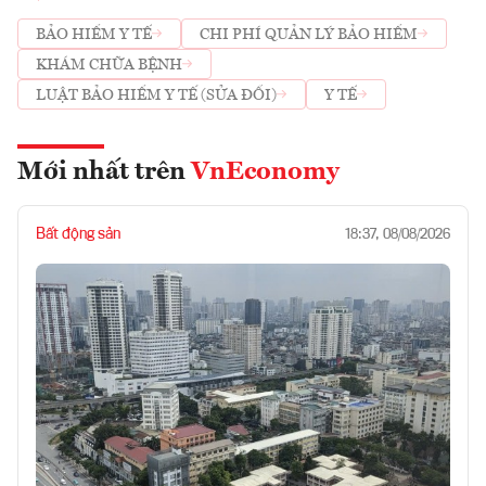
BẢO HIỂM Y TẾ
CHI PHÍ QUẢN LÝ BẢO HIỂM
KHÁM CHỮA BỆNH
LUẬT BẢO HIỂM Y TẾ (SỬA ĐỔI)
Y TẾ
Mới nhất trên
VnEconomy
Bất động sản
18:37, 08/08/2026