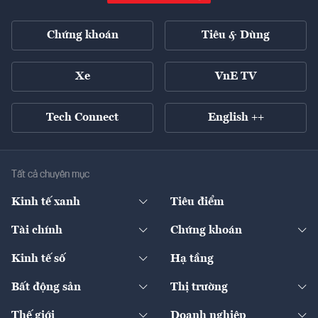
Chứng khoán
Tiêu & Dùng
Xe
VnE TV
Tech Connect
English ++
Tất cả chuyên mục
Kinh tế xanh
Tiêu điểm
Chuyển động xanh
Tài chính
Chứng khoán
Pháp lý
Ngân hàng
Doanh nghiệp niêm yết
Kinh tế số
Hạ tầng
Thương hiệu xanh
Thị trường vốn
Thị trường
Sản phẩm - Thị trường
Bất động sản
Thị trường
Diễn đàn
Thuế
Đầu tư
Tài sản số
Chính sách
Xuất nhập khẩu
Thế giới
Doanh nghiệp