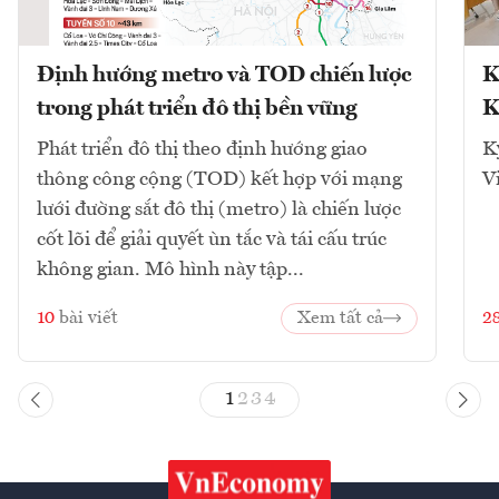
Định hướng metro và TOD chiến lược
K
trong phát triển đô thị bền vững
K
Phát triển đô thị theo định hướng giao
K
thông công cộng (TOD) kết hợp với mạng
V
lưới đường sắt đô thị (metro) là chiến lược
cốt lõi để giải quyết ùn tắc và tái cấu trúc
không gian. Mô hình này tập...
10
bài viết
Xem tất cả
2
1
2
3
4