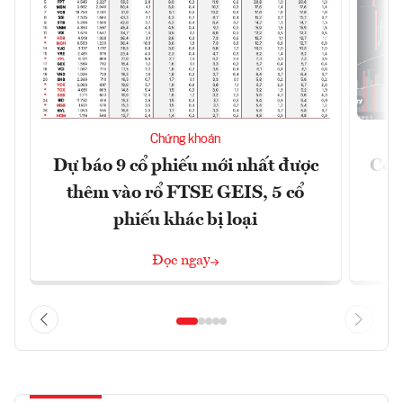
Chứng khoán
Dự báo 9 cổ phiếu mới nhất được
Có t
thêm vào rổ FTSE GEIS, 5 cổ
phiếu khác bị loại
Đọc ngay