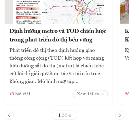
Định hướng metro và TOD chiến lược
K
trong phát triển đô thị bền vững
K
Phát triển đô thị theo định hướng giao
K
thông công cộng (TOD) kết hợp với mạng
V
lưới đường sắt đô thị (metro) là chiến lược
cốt lõi để giải quyết ùn tắc và tái cấu trúc
không gian. Mô hình này tập...
10
bài viết
Xem tất cả
2
1
2
3
4