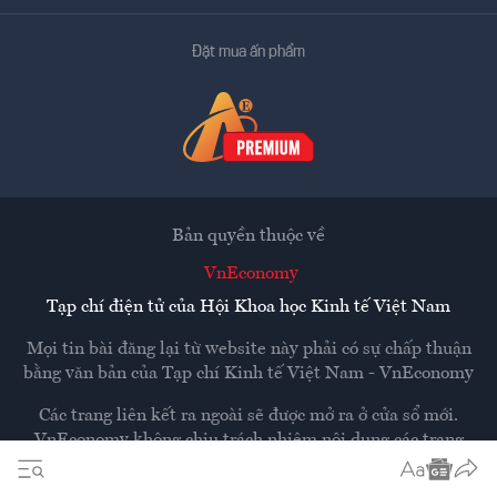
Đặt mua ấn phẩm
Bản quyền thuộc về
VnEconomy
Tạp chí điện tử của Hội Khoa học Kinh tế Việt Nam
Mọi tin bài đăng lại từ website này phải có sự chấp thuận
bằng văn bản của
Tạp chí Kinh tế Việt Nam - VnEconomy
Các trang liên kết ra ngoài sẽ được mở ra ở cửa sổ mới.
VnEconomy không chịu trách nhiệm nội dung các trang
ngoài.