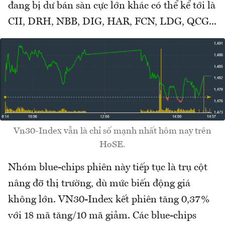
đang bị dư bán sàn cực lớn khác có thể kể tới là
CII, DRH, NBB, DIG, HAR, FCN, LDG, QCG...
Vn30-Index vẫn là chỉ số mạnh nhất hôm nay trên
HoSE.
Nhóm blue-chips phiên này tiếp tục là trụ cột
nâng đỡ thị trường, dù mức biến động giá
không lớn. VN30-Index kết phiên tăng 0,37%
với 18 mã tăng/10 mã giảm. Các blue-chips