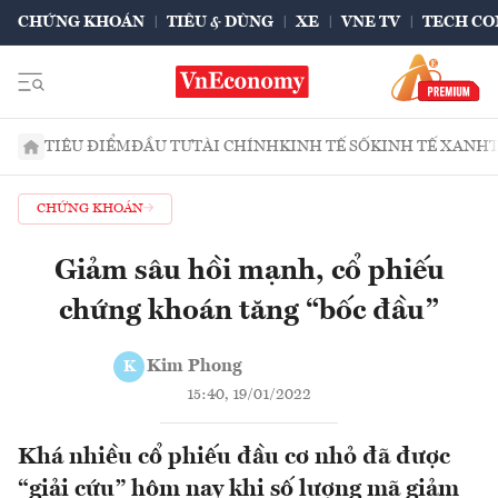
CHỨNG KHOÁN
TIÊU & DÙNG
XE
VNE TV
TECH CO
TIÊU ĐIỂM
ĐẦU TƯ
TÀI CHÍNH
KINH TẾ SỐ
KINH TẾ XANH
CHỨNG KHOÁN
Giảm sâu hồi mạnh, cổ phiếu
chứng khoán tăng “bốc đầu”
Kim Phong
K
15:40, 19/01/2022
Khá nhiều cổ phiếu đầu cơ nhỏ đã được
“giải cứu” hôm nay khi số lượng mã giảm