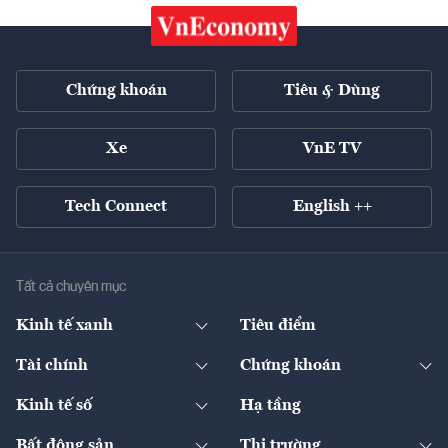
Chứng khoán
Tiêu & Dùng
Xe
VnE TV
Tech Connect
English ++
Tất cả chuyên mục
Kinh tế xanh
Tiêu điểm
Chuyển động xanh
Tài chính
Chứng khoán
Pháp lý
Ngân hàng
Doanh nghiệp niêm yết
Kinh tế số
Hạ tầng
Thương hiệu xanh
Thị trường vốn
Thị trường
Sản phẩm - Thị trường
Bất động sản
Thị trường