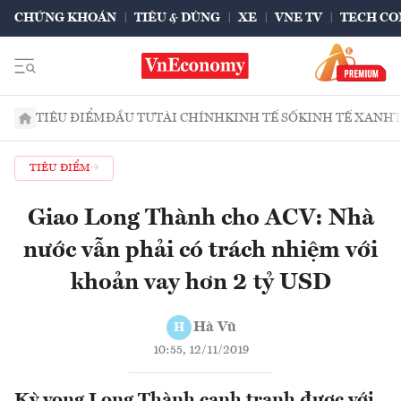
CHỨNG KHOÁN
TIÊU & DÙNG
XE
VNE TV
TECH CO
TIÊU ĐIỂM
ĐẦU TƯ
TÀI CHÍNH
KINH TẾ SỐ
KINH TẾ XANH
TIÊU ĐIỂM
Giao Long Thành cho ACV: Nhà
nước vẫn phải có trách nhiệm với
khoản vay hơn 2 tỷ USD
Hà Vũ
H
10:55, 12/11/2019
Kỳ vọng Long Thành cạnh tranh được với