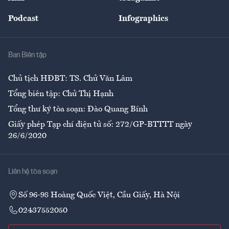
Đẹp +
An sinh
Podcast
Infographics
Giải trí
Y tế
Nhà
Ban Biên tập
Ẩm thực
Chủ tịch HĐBT: TS. Chử Văn Lâm
Tổng biên tập: Chử Thị Hạnh
Tổng thư ký tòa soạn: Đào Quang Bính
Giấy phép Tạp chí điện tử số: 272/GP-BTTTT ngày
26/6/2020
Liên hệ tòa soạn
Số 96-98 Hoàng Quốc Việt, Cầu Giấy, Hà Nội
02437552050