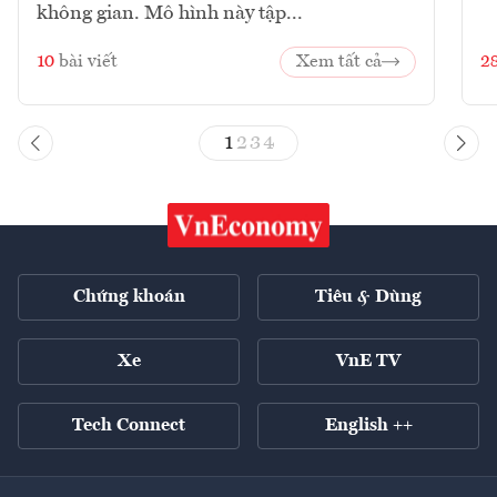
không gian. Mô hình này tập...
10
bài viết
Xem tất cả
2
1
2
3
4
Chứng khoán
Tiêu & Dùng
Xe
VnE TV
Tech Connect
English ++