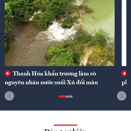
Thanh Hóa khẩn trương làm rõ
nguyên nhân nước suối Xú đổi màu
phí