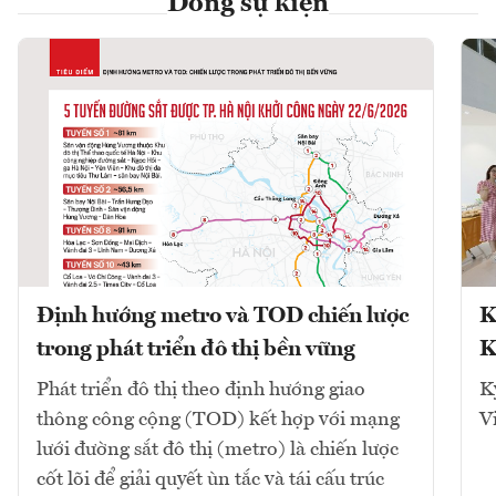
Dòng sự kiện
Định hướng metro và TOD chiến lược
K
trong phát triển đô thị bền vững
K
Phát triển đô thị theo định hướng giao
K
thông công cộng (TOD) kết hợp với mạng
V
lưới đường sắt đô thị (metro) là chiến lược
cốt lõi để giải quyết ùn tắc và tái cấu trúc