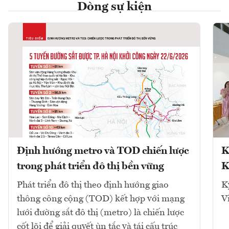
Dòng sự kiện
Định hướng metro và TOD chiến lược
K
trong phát triển đô thị bền vững
K
Phát triển đô thị theo định hướng giao
K
thông công cộng (TOD) kết hợp với mạng
V
lưới đường sắt đô thị (metro) là chiến lược
cốt lõi để giải quyết ùn tắc và tái cấu trúc