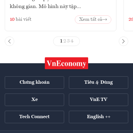
không gian. Mô hình này tập...
10
bài viết
Xem tất cả
2
1
2
3
4
Chứng khoán
Tiêu & Dùng
Xe
VnE TV
Tech Connect
English ++