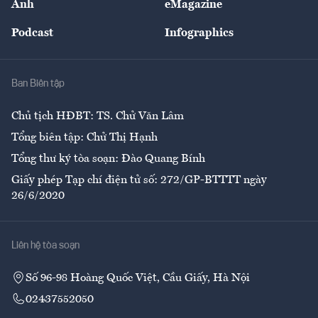
Ảnh
eMagazine
Đẹp +
An sinh
Podcast
Infographics
Giải trí
Y tế
Nhà
Ban Biên tập
Ẩm thực
Chủ tịch HĐBT: TS. Chử Văn Lâm
Tổng biên tập: Chử Thị Hạnh
Tổng thư ký tòa soạn: Đào Quang Bính
Giấy phép Tạp chí điện tử số: 272/GP-BTTTT ngày
26/6/2020
Liên hệ tòa soạn
Số 96-98 Hoàng Quốc Việt, Cầu Giấy, Hà Nội
02437552050