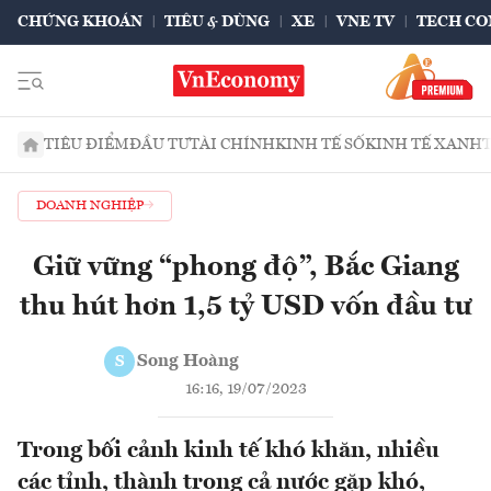
CHỨNG KHOÁN
TIÊU & DÙNG
XE
VNE TV
TECH CO
TIÊU ĐIỂM
ĐẦU TƯ
TÀI CHÍNH
KINH TẾ SỐ
KINH TẾ XANH
DOANH NGHIỆP
Giữ vững “phong độ”, Bắc Giang
thu hút hơn 1,5 tỷ USD vốn đầu tư
Song Hoàng
S
16:16, 19/07/2023
Trong bối cảnh kinh tế khó khăn, nhiều
các tỉnh, thành trong cả nước gặp khó,