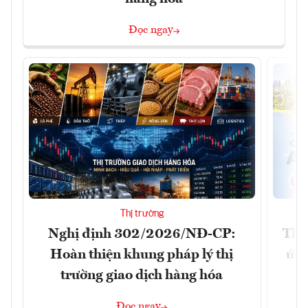
Đọc ngay
Thị trường
Nghị định 302/2026/NĐ-CP:
Tha
Hoàn thiện khung pháp lý thị
ứng
trường giao dịch hàng hóa
Đọc ngay