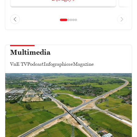
Multimedia
VnE TV
Podcast
Infographics
eMagazine