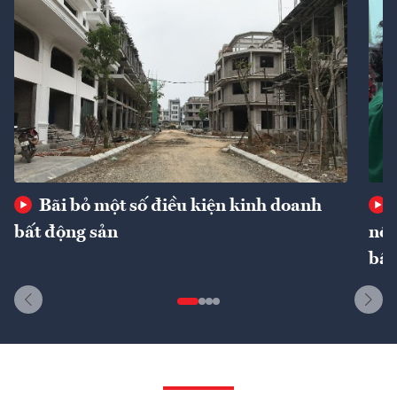
Bãi bỏ một số điều kiện kinh doanh
bất động sản
nôn
bất