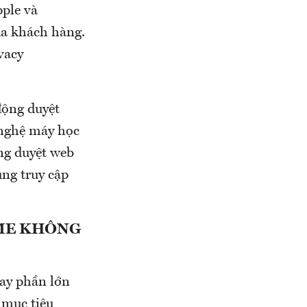
ple và
ủa khách hàng.
vacy
động duyệt
 nghệ máy học
ng duyệt web
ng truy cập
OME KHÔNG
nay phần lớn
 mục tiêu