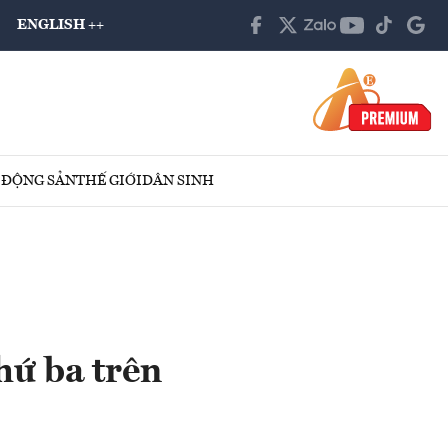
ENGLISH ++
 ĐỘNG SẢN
THẾ GIỚI
DÂN SINH
hứ ba trên