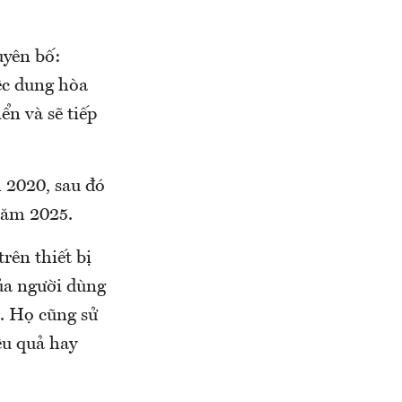
uyên bố:
ệc dung hòa
ển và sẽ tiếp
 2020, sau đó
năm 2025.
rên thiết bị
của người dùng
h. Họ cũng sử
ệu quả hay