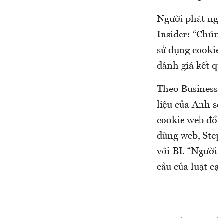
Người phát ng
Insider: “Chú
sử dụng cookie
đánh giá kết q
Theo Business
liệu của Anh 
cookie web đồn
dùng web, Ste
với BI. “Ngườ
cầu của luật c