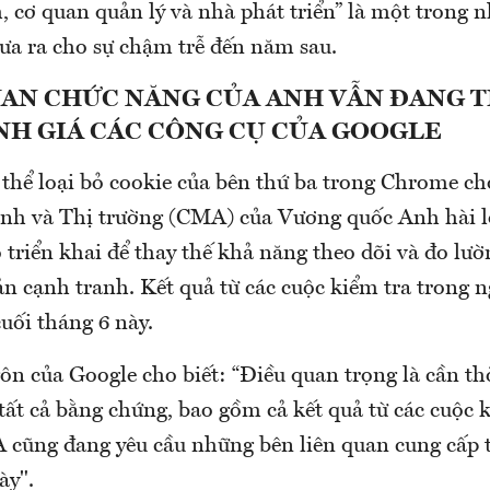
 cơ quan quản lý và nhà phát triển” là một trong n
ưa ra cho sự chậm trễ đến năm sau.
UAN CHỨC NĂNG CỦA ANH VẪN ĐANG 
NH GIÁ CÁC CÔNG CỤ CỦA GOOGLE
thể loại bỏ cookie của bên thứ ba trong Chrome ch
nh và Thị trường (CMA) của Vương quốc Anh hài l
triển khai để thay thế khả năng theo dõi và đo lườ
n cạnh tranh. Kết quả từ các cuộc kiểm tra trong 
uối tháng 6 này.
n của Google cho biết: “Điều quan trọng là cần th
ất cả bằng chứng, bao gồm cả kết quả từ các cuộc k
cũng đang yêu cầu những bên liên quan cung cấp 
ày".