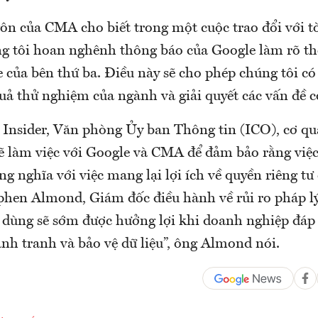
ôn của CMA cho biết trong một cuộc trao đổi với t
ng tôi hoan nghênh thông báo của Google làm rõ t
 của bên thứ ba. Điều này sẽ cho phép chúng tôi có
uả thử nghiệm của ngành và giải quyết các vấn đề cò
 Insider, Văn phòng Ủy ban Thông tin (ICO), cơ qu
sẽ làm việc với Google và CMA để đảm bảo rằng việ
g nghĩa với việc mang lại lợi ích về quyền riêng tư
phen Almond, Giám đốc điều hành về rủi ro pháp lý
i dùng sẽ sớm được hưởng lợi khi doanh nghiệp đáp
ạnh tranh và bảo vệ dữ liệu”, ông Almond nói.