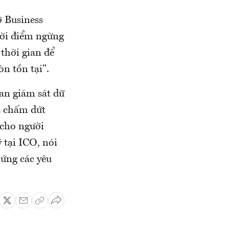
ờ Business
hời điểm ngừng
 thời gian để
n tồn tại".
an giám sát dữ
c chấm dứt
 cho người
 tại ICO, nói
 ứng các yêu