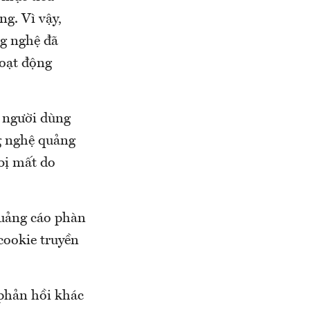
g. Vì vậy,
ng nghệ đã
hoạt động
% người dùng
g nghệ quảng
bị mất do
quảng cáo phàn
cookie truyền
 phản hồi khác