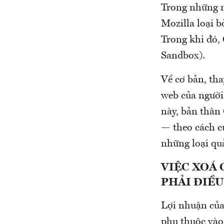
Trong những n
Mozilla loại b
Trong khi đó, 
Sandbox).
Về cơ bản, tha
web của người
này, bản thân
— theo cách c
những loại qu
VIỆC XOÁ
PHẢI ĐIỀU
Lợi nhuận của
phụ thuộc vào