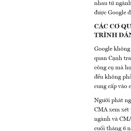
nhau từ ngành,
được Google đ
CÁC CƠ Q
TRÌNH ĐÁ
Google không 
quan Cạnh tra
công cụ mà họ 
đều không phả
cung cấp vào c
Người phát ngô
CMA xem xét t
ngành và CMA 
cuối tháng 6 n