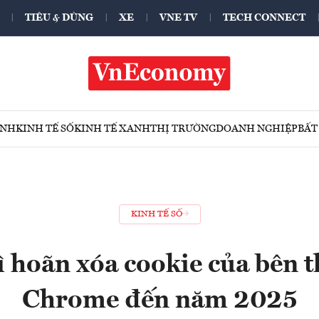
TIÊU & DÙNG
XE
VNE TV
TECH CONNECT
ÍNH
KINH TẾ SỐ
KINH TẾ XANH
THỊ TRƯỜNG
DOANH NGHIỆP
BẤT
KINH TẾ SỐ
ì hoãn xóa cookie của bên t
Chrome đến năm 2025