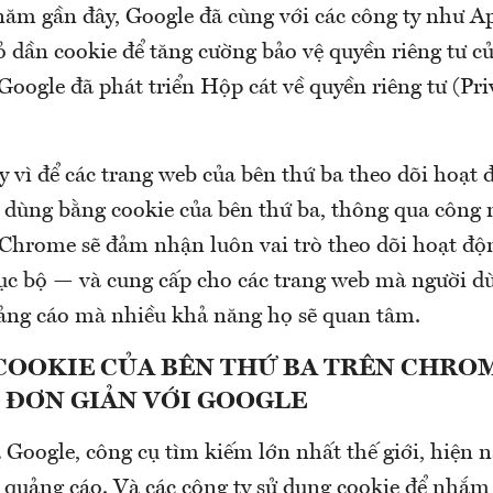
ăm gần đây, Google đã cùng với các công ty như Ap
ỏ dần cookie để tăng cường bảo vệ quyền riêng tư c
Google đã phát triển Hộp cát về quyền riêng tư (Pri
y vì để các trang web của bên thứ ba theo dõi hoạt 
 dùng bằng cookie của bên thứ ba, thông qua công
 Chrome sẽ đảm nhận luôn vai trò theo dõi hoạt độ
ục bộ — và cung cấp cho các trang web mà người dù
ảng cáo mà nhiều khả năng họ sẽ quan tâm.
 COOKIE CỦA BÊN THỨ BA TRÊN CHR
 ĐƠN GIẢN VỚI GOOGLE
 Google, công cụ tìm kiếm lớn nhất thế giới, hiện 
 quảng cáo. Và các công ty sử dụng cookie để nhắm