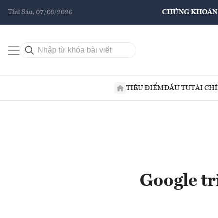
Thứ Sáu, 07/08/2026
CHỨNG KHOÁN
TIÊU ĐIỂM
ĐẦU TƯ
TÀI CH
Google tr