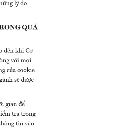
hững lý do
TRONG QUÁ
o đến khi Cơ
òng với mọi
ng của cookie
ngành sẽ được
ời gian để
iểm tra trong
thông tin vào