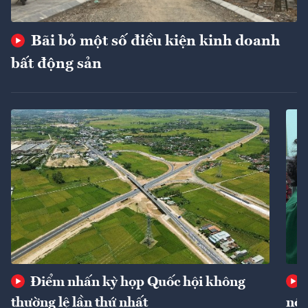
Bãi bỏ một số điều kiện kinh doanh
bất động sản
Điểm nhấn kỳ họp Quốc hội không
thường lệ lần thứ nhất
nôn