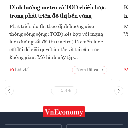
Định hướng metro và TOD chiến lược
K
trong phát triển đô thị bền vững
K
Phát triển đô thị theo định hướng giao
K
thông công cộng (TOD) kết hợp với mạng
V
lưới đường sắt đô thị (metro) là chiến lược
cốt lõi để giải quyết ùn tắc và tái cấu trúc
không gian. Mô hình này tập...
10
bài viết
Xem tất cả
2
1
2
3
4