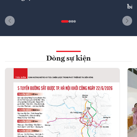
bất
Dòng sự kiện