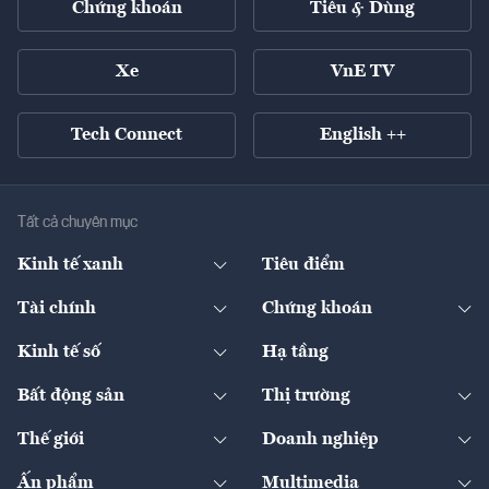
Chứng khoán
Tiêu & Dùng
Xe
VnE TV
Tech Connect
English ++
Tất cả chuyên mục
Kinh tế xanh
Tiêu điểm
Chuyển động xanh
Tài chính
Chứng khoán
Pháp lý
Ngân hàng
Doanh nghiệp niêm yết
Kinh tế số
Hạ tầng
Thương hiệu xanh
Thị trường vốn
Thị trường
Sản phẩm - Thị trường
Bất động sản
Thị trường
Diễn đàn
Thuế
Đầu tư
Tài sản số
Chính sách
Xuất nhập khẩu
Thế giới
Doanh nghiệp
Bảo hiểm
Quốc tế
Dịch vụ số
Thị trường
Khung pháp lý
Kinh tế
Chuyển động
Ấn phẩm
Multimedia
Khung pháp lý