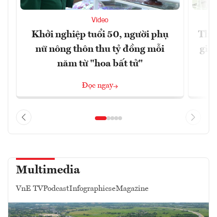
Video
Khởi nghiệp tuổi 50, người phụ
Thúc
nữ nông thôn thu tỷ đồng mỗi
giả
năm từ "hoa bất tử"
Đọc ngay
Multimedia
VnE TV
Podcast
Infographics
eMagazine