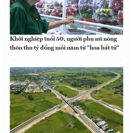
Khởi nghiệp tuổi 50, người phụ nữ nông
thôn thu tỷ đồng mỗi năm từ "hoa bất tử"