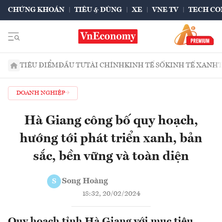
CHỨNG KHOÁN
TIÊU & DÙNG
XE
VNE TV
TECH CO
TIÊU ĐIỂM
ĐẦU TƯ
TÀI CHÍNH
KINH TẾ SỐ
KINH TẾ XANH
DOANH NGHIỆP
Hà Giang công bố quy hoạch,
hướng tới phát triển xanh, bản
sắc, bền vững và toàn diện
Song Hoàng
S
18:32, 20/02/2024
Quy hoạch tỉnh Hà Giang với mục tiêu